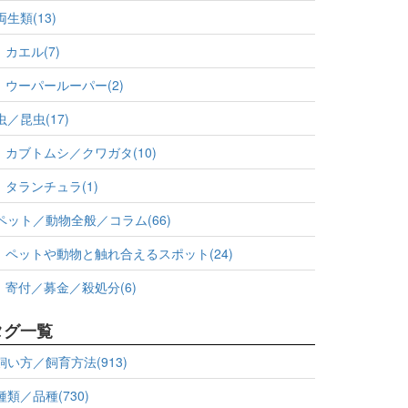
両生類(13)
カエル(7)
ウーパールーパー(2)
虫／昆虫(17)
カブトムシ／クワガタ(10)
タランチュラ(1)
ペット／動物全般／コラム(66)
ペットや動物と触れ合えるスポット(24)
寄付／募金／殺処分(6)
タグ一覧
飼い方／飼育方法(913)
種類／品種(730)