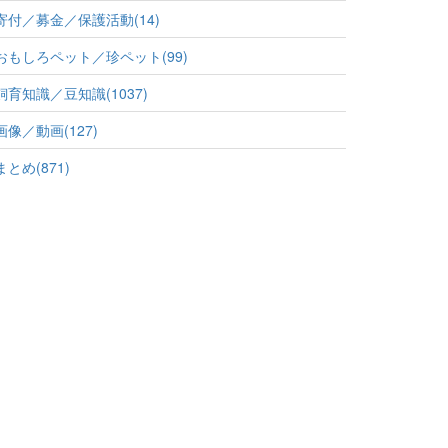
寄付／募金／保護活動(14)
おもしろペット／珍ペット(99)
飼育知識／豆知識(1037)
画像／動画(127)
まとめ(871)