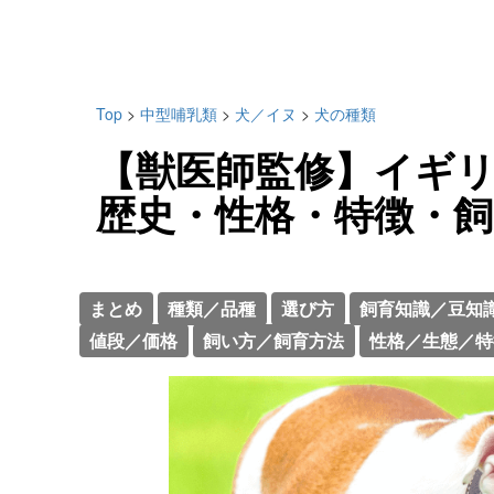
Top
>
中型哺乳類
>
犬／イヌ
>
犬の種類
【獣医師監修】イギ
歴史・性格・特徴・
まとめ
種類／品種
選び方
飼育知識／豆知
値段／価格
飼い方／飼育方法
性格／生態／特