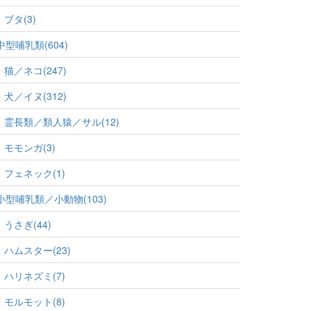
ブタ(3)
中型哺乳類(604)
猫／ネコ(247)
犬／イヌ(312)
霊長類／類人猿／サル(12)
モモンガ(3)
フェネック(1)
小型哺乳類／小動物(103)
うさぎ(44)
ハムスター(23)
ハリネズミ(7)
モルモット(8)