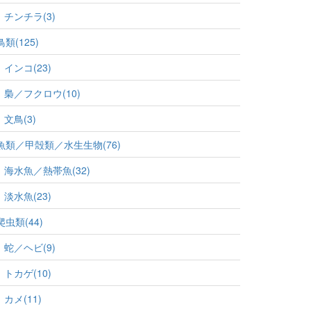
チンチラ(3)
鳥類(125)
インコ(23)
梟／フクロウ(10)
文鳥(3)
魚類／甲殻類／水生生物(76)
海水魚／熱帯魚(32)
淡水魚(23)
爬虫類(44)
蛇／ヘビ(9)
トカゲ(10)
カメ(11)