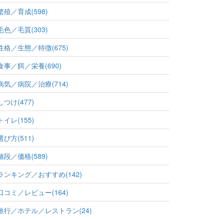
繁殖／育成(598)
毛色／毛質(303)
性格／生態／特徴(675)
食事／餌／栄養(690)
病気／病院／治療(714)
しつけ(477)
トイレ(155)
選び方(511)
値段／価格(589)
ランキング／おすすめ(142)
口コミ／レビュー(164)
旅行／ホテル／レストラン(24)