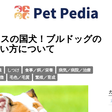
リスの国犬！ブルドッグの
飼い方について
識
しつけ
食事／餌／栄養
病気／病院／治療
徴
毛色／毛質
繁殖／育成