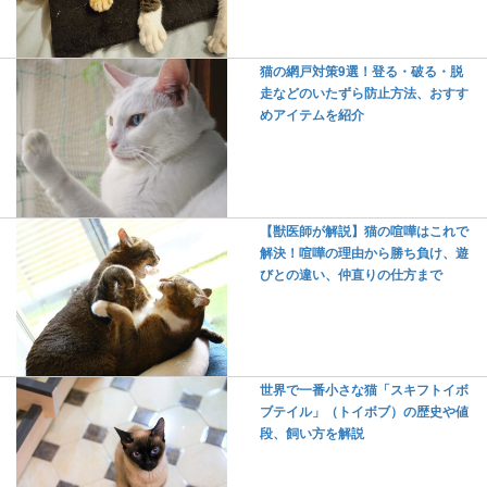
猫の網戸対策9選！登る・破る・脱
走などのいたずら防止方法、おすす
めアイテムを紹介
【獣医師が解説】猫の喧嘩はこれで
解決！喧嘩の理由から勝ち負け、遊
びとの違い、仲直りの仕方まで
世界で一番小さな猫「スキフトイボ
ブテイル」（トイボブ）の歴史や値
段、飼い方を解説