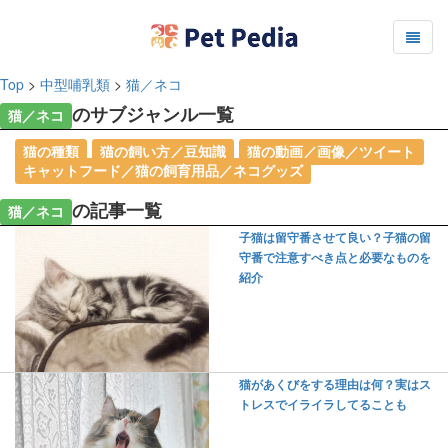
Top
>
中型哺乳類
>
猫／ネコ
のサブジャンル一覧
猫／ネコ
猫の種類
猫の飼い方／豆知識
猫の動画／画像／ツイート
キャットフード／猫の飼育用品／ネコグッズ
の記事一覧
猫／ネコ
子猫は留守番させて良い？子猫の留
守番で注意すべき点と必要なものを
紹介
猫があくびをする理由は何？実はス
トレスでイライラしてることも