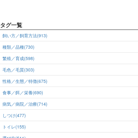
タグ一覧
飼い方／飼育方法(913)
種類／品種(730)
繁殖／育成(598)
毛色／毛質(303)
性格／生態／特徴(675)
食事／餌／栄養(690)
病気／病院／治療(714)
しつけ(477)
トイレ(155)