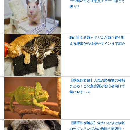
ーの飼い方と注意点！ケージはどう
選ぶ？
猫が甘える時ってどんな時？猫が甘
える理由から仕草やサインまで紹介
【獣医師監修】人気の爬虫類の種類
まとめ！どの爬虫類が初心者向けで
飼いやすい？
【獣医師が解説】犬のいびきは病気
のサイン？いびきの原因や対処法・