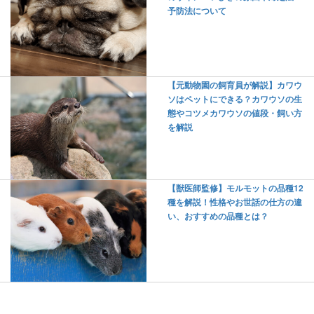
予防法について
【元動物園の飼育員が解説】カワウ
ソはペットにできる？カワウソの生
態やコツメカワウソの値段・飼い方
を解説
【獣医師監修】モルモットの品種12
種を解説！性格やお世話の仕方の違
い、おすすめの品種とは？