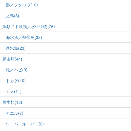
梟／フクロウ(10)
文鳥(3)
魚類／甲殻類／水生生物(76)
海水魚／熱帯魚(32)
淡水魚(23)
爬虫類(44)
蛇／ヘビ(9)
トカゲ(10)
カメ(11)
両生類(13)
カエル(7)
ウーパールーパー(2)