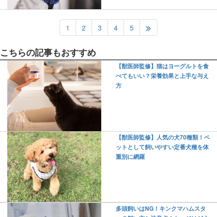
1
2
3
4
5
こちらの記事もおすすめ
【獣医師監修】猫はヨーグルトを食
べてもいい？栄養効果と上手な与え
方
【獣医師監修】人気の犬70種類！ペ
ットとして飼いやすい定番犬種を体
重別に網羅
多頭飼いはNG！キンクマハムスタ