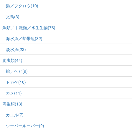
梟／フクロウ(10)
文鳥(3)
魚類／甲殻類／水生生物(76)
海水魚／熱帯魚(32)
淡水魚(23)
爬虫類(44)
蛇／ヘビ(9)
トカゲ(10)
カメ(11)
両生類(13)
カエル(7)
ウーパールーパー(2)