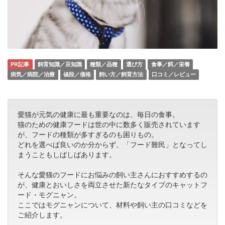
PR記事
飼育知識／豆知識
種類／品種
選び方
食事／餌／栄養
病気／病院／治療
値段／価格
飼い方／飼育方法
口コミ／レビュー
愛猫が元気の健康に最も重要なのは、毎日の食事。
猫のための健康フードは世の中に数多く販売されています
が、フードの種類が多すぎるのも困りもの。
どれを選べば良いのか分からず、「フード難民」となってし
まうこともしばしばあります。
そんな愛猫のフードにお悩みの飼い主さんにおすすめするの
が、健康とおいしさを両立させた新たなタイプのキャットフ
ード・モグニャン。
ここではモグニャンについて、材料や飼い主の口コミなどを
ご紹介します。