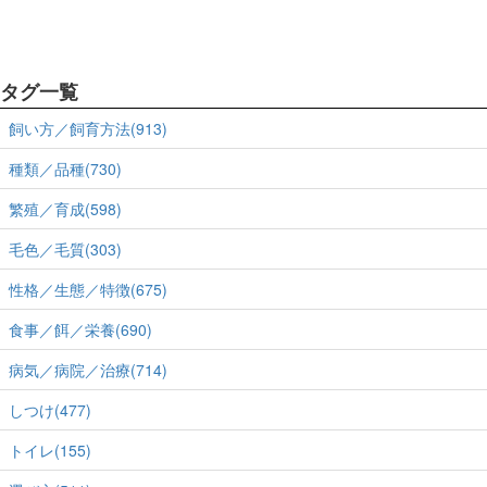
タグ一覧
飼い方／飼育方法(913)
種類／品種(730)
繁殖／育成(598)
毛色／毛質(303)
性格／生態／特徴(675)
食事／餌／栄養(690)
病気／病院／治療(714)
しつけ(477)
トイレ(155)