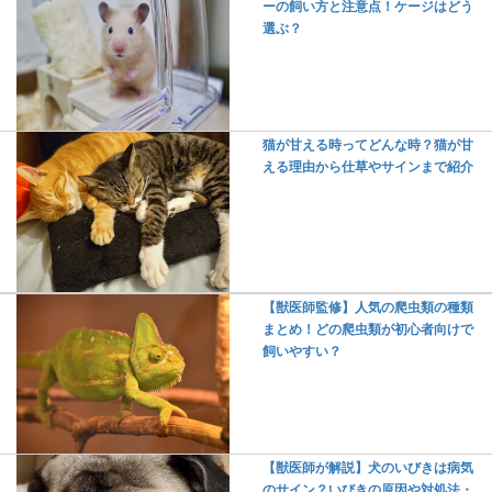
ーの飼い方と注意点！ケージはどう
選ぶ？
猫が甘える時ってどんな時？猫が甘
える理由から仕草やサインまで紹介
【獣医師監修】人気の爬虫類の種類
まとめ！どの爬虫類が初心者向けで
飼いやすい？
【獣医師が解説】犬のいびきは病気
のサイン？いびきの原因や対処法・