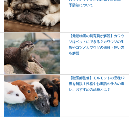
予防法について
【元動物園の飼育員が解説】カワウ
ソはペットにできる？カワウソの生
態やコツメカワウソの値段・飼い方
を解説
【獣医師監修】モルモットの品種12
種を解説！性格やお世話の仕方の違
い、おすすめの品種とは？