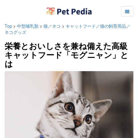
Top
>
中型哺乳類
>
猫／ネコ
>
キャットフード／猫の飼育用品／
ネコグッズ
栄養とおいしさを兼ね備えた高級
キャットフード「モグニャン」と
は