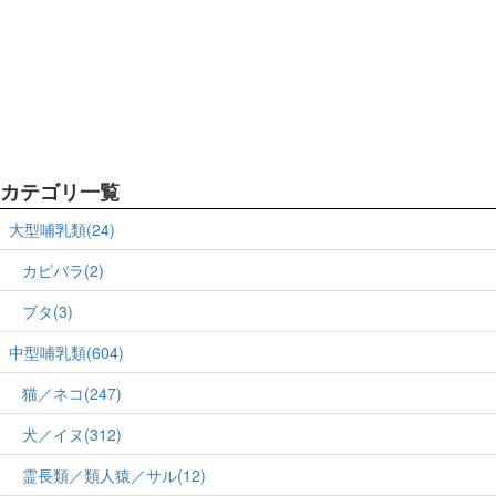
カテゴリ一覧
大型哺乳類(24)
カピバラ(2)
ブタ(3)
中型哺乳類(604)
猫／ネコ(247)
犬／イヌ(312)
霊長類／類人猿／サル(12)