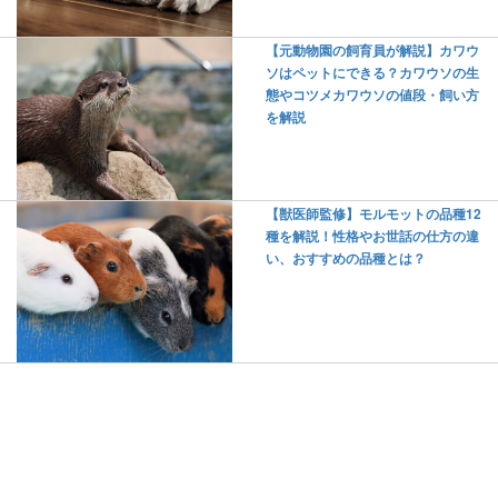
【元動物園の飼育員が解説】カワウ
ソはペットにできる？カワウソの生
態やコツメカワウソの値段・飼い方
を解説
【獣医師監修】モルモットの品種12
種を解説！性格やお世話の仕方の違
い、おすすめの品種とは？