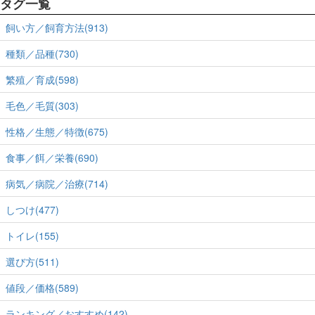
タグ一覧
飼い方／飼育方法(913)
種類／品種(730)
繁殖／育成(598)
毛色／毛質(303)
性格／生態／特徴(675)
食事／餌／栄養(690)
病気／病院／治療(714)
しつけ(477)
トイレ(155)
選び方(511)
値段／価格(589)
ランキング／おすすめ(142)