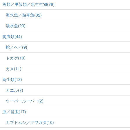
魚類／甲殻類／水生生物(76)
海水魚／熱帯魚(32)
淡水魚(23)
爬虫類(44)
蛇／ヘビ(9)
トカゲ(10)
カメ(11)
両生類(13)
カエル(7)
ウーパールーパー(2)
虫／昆虫(17)
カブトムシ／クワガタ(10)