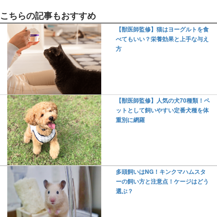
こちらの記事もおすすめ
【獣医師監修】猫はヨーグルトを食
べてもいい？栄養効果と上手な与え
方
【獣医師監修】人気の犬70種類！ペ
ットとして飼いやすい定番犬種を体
重別に網羅
多頭飼いはNG！キンクマハムスタ
ーの飼い方と注意点！ケージはどう
選ぶ？