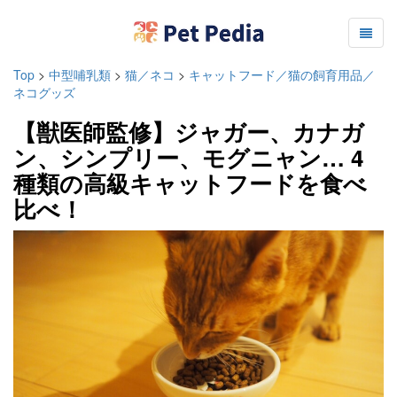
Top
>
中型哺乳類
>
猫／ネコ
>
キャットフード／猫の飼育用品／
ネコグッズ
【獣医師監修】ジャガー、カナガ
ン、シンプリー、モグニャン… 4
種類の高級キャットフードを食べ
比べ！