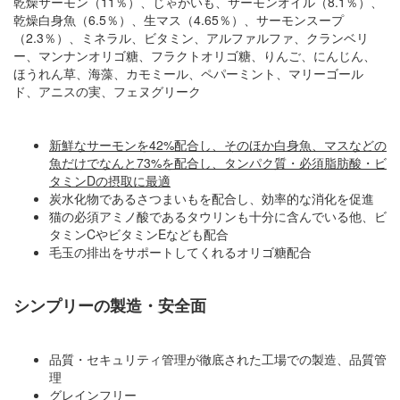
乾燥サーモン（11％）、じゃがいも、サーモンオイル（8.1％）、
乾燥白身魚（6.5％）、生マス（4.65％）、サーモンスープ
（2.3％）、ミネラル、ビタミン、アルファルファ、クランベリ
ー、マンナンオリゴ糖、フラクトオリゴ糖、りんご、にんじん、
ほうれん草、海藻、カモミール、ペパーミント、マリーゴール
ド、アニスの実、フェヌグリーク
新鮮なサーモンを42%配合し、そのほか白身魚、マスなどの
魚だけでなんと73%を配合し、タンパク質・必須脂肪酸・ビ
タミンDの摂取に最適
炭水化物であるさつまいもを配合し、効率的な消化を促進
猫の必須アミノ酸であるタウリンも十分に含んでいる他、ビ
タミンCやビタミンEなども配合
毛玉の排出をサポートしてくれるオリゴ糖配合
シンプリーの製造・安全面
品質・セキュリティ管理が徹底された工場での製造、品質管
理
グレインフリー