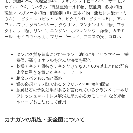
モ、鶏脂4.2%、乾燥全卵4%、チキングレイビー2.3%、サーモン
オイル1.2%、ミネラル（硫酸亜鉛ー水和物、硫酸第一鉄水和物、
硫酸マンガンー水和物、硫酸銅（II）五水和物、亜セレン酸ナトリ
ウム）、ビタミン（ビタミンA、ビタミンD、ビタミンE）、アル
ファルファ、クランベリー、タウリン、マンナンオリゴ糖、フラ
クトオリゴ糖、リンゴ、ニンジン、ホウレンソウ、海藻、カモミ
ール、セイヨウハッカ、マリーゴールド、アニスの実、コロハ
タンパク質を豊富に含むチキン、消化に良いサツマイモ、栄
養価が高くミネラルを含んだ海藻を配合
乾燥チキンと骨抜きチキンだけでなんと60%以上と肉の配合
比率に重きを置いたキャットフード
粗タンパクも37%と高め
猫の必須アミノ酸であるタウリン2,200mg/kg配合
尿路結石の予防効果があると言われているクランベリーやリ
フレッシュやストレス解消効果のあるカモミール
など果物
やハーブもこだわって使用
カナガンの製造・安全面について