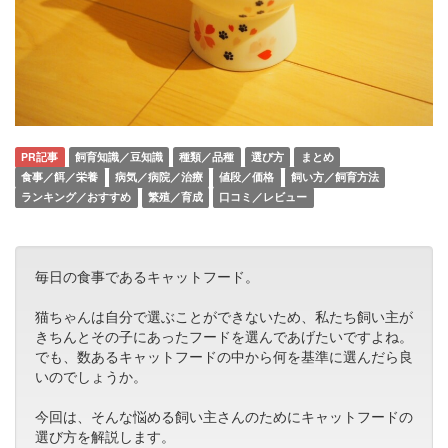
PR記事
飼育知識／豆知識
種類／品種
選び方
まとめ
食事／餌／栄養
病気／病院／治療
値段／価格
飼い方／飼育方法
ランキング／おすすめ
繁殖／育成
口コミ／レビュー
毎日の食事であるキャットフード。
猫ちゃんは自分で選ぶことができないため、私たち飼い主が
きちんとその子にあったフードを選んであげたいですよね。
でも、数あるキャットフードの中から何を基準に選んだら良
いのでしょうか。
今回は、そんな悩める飼い主さんのためにキャットフードの
選び方を解説します。