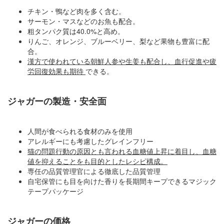
チキン・鴨など肉を多く含む。
サーモン・マスなどのお魚も配合。
粗タンパク質は40.0%と高め。
りんご、オレンジ、ブルーベリー、梨など果物も豊富に配
合。
漢方で使われている朝鮮人参や生姜も配合し、血行促進や疲
労回復効果も期待
できる。
ジャガーの製造・安全面
人間が食べられる食材のみを使用
アレルギーにも考慮したグレインフリー
猫の問題行動の原因とも言われる血糖値上昇に着目し、血糖
値を抑えることをも目的としたレシピ構成。
専任の品質管理官による徹底した品質管理
自宅保管にも目を向けた香りを長期間キープできるマジック
テープパッケージ
ジャガーの価格