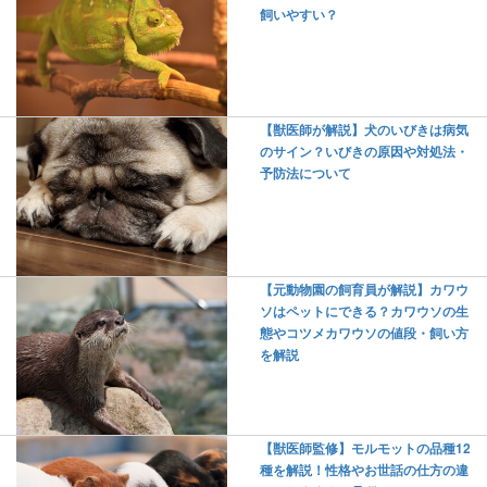
飼いやすい？
【獣医師が解説】犬のいびきは病気
のサイン？いびきの原因や対処法・
予防法について
【元動物園の飼育員が解説】カワウ
ソはペットにできる？カワウソの生
態やコツメカワウソの値段・飼い方
を解説
【獣医師監修】モルモットの品種12
種を解説！性格やお世話の仕方の違