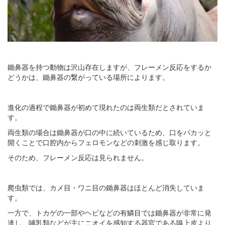
鋤鼻器を持つ動物は沢山存在しますが、フレーメン反応をするか
どうかは、鋤鼻器の繋がっている場所によります。
進化の過程で鋤鼻器が初めて現れたのは両生類だとされていま
す。
両生類の場合は鋤鼻器が口の中に続いているため、口をパカッと
開くことで口腔内からフェロモンなどの刺激を感じ取ります。
そのため、フレーメン反応は見られません。
爬虫類では、カメ目・ワニ目の鋤鼻器はほとんど消失していま
す。
一方で、トカゲの一部やヘビなどの有鱗目では鋤鼻器が非常に発
達し、哺乳類などが主にニオイを感知する器官である嗅上皮より