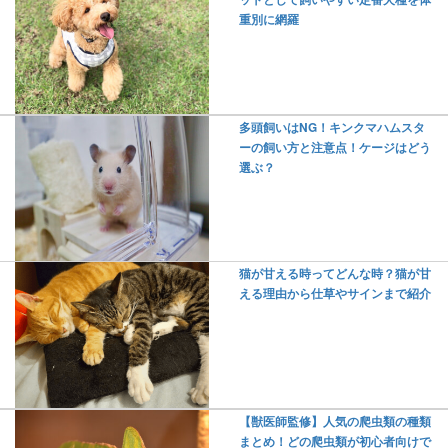
重別に網羅
多頭飼いはNG！キンクマハムスタ
ーの飼い方と注意点！ケージはどう
選ぶ？
猫が甘える時ってどんな時？猫が甘
える理由から仕草やサインまで紹介
【獣医師監修】人気の爬虫類の種類
まとめ！どの爬虫類が初心者向けで