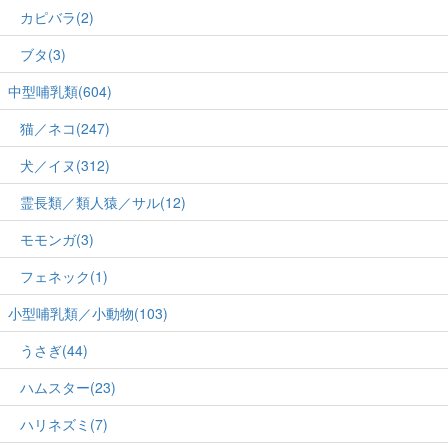
カピバラ(2)
ブタ(3)
中型哺乳類(604)
猫／ネコ(247)
犬／イヌ(312)
霊長類／類人猿／サル(12)
モモンガ(3)
フェネック(1)
小型哺乳類／小動物(103)
うさぎ(44)
ハムスター(23)
ハリネズミ(7)