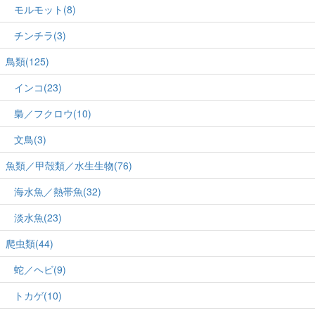
モルモット(8)
チンチラ(3)
鳥類(125)
インコ(23)
梟／フクロウ(10)
文鳥(3)
魚類／甲殻類／水生生物(76)
海水魚／熱帯魚(32)
淡水魚(23)
爬虫類(44)
蛇／ヘビ(9)
トカゲ(10)