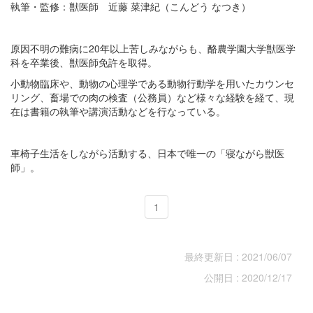
執筆・監修：獣医師 近藤 菜津紀（こんどう なつき）
原因不明の難病に20年以上苦しみながらも、酪農学園大学獣医学
科を卒業後、獣医師免許を取得。
小動物臨床や、動物の心理学である動物行動学を用いたカウンセ
リング、畜場での肉の検査（公務員）など様々な経験を経て、現
在は書籍の執筆や講演活動などを行なっている。
車椅子生活をしながら活動する、日本で唯一の「寝ながら獣医
師」。
1
最終更新日 : 2021/06/07
公開日 : 2020/12/17