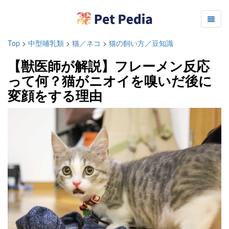
Top
>
中型哺乳類
>
猫／ネコ
>
猫の飼い方／豆知識
【獣医師が解説】フレーメン反応
って何？猫がニオイを嗅いだ後に
変顔をする理由