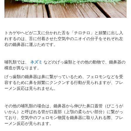
トカゲやヘビが二叉に分かれた舌を「チロチロ」と頻繁に出し入
れするのは、舌に付着させた空気中のニオイの分子をそれぞれ左
右の鋤鼻器に運ぶためです。
哺乳類では、
ネズミ
などのげっ歯類とその他の動物で、鋤鼻器の
構造が異なります。
げっ歯類の鋤鼻器は鼻に繋がっているため、フェロモンなどを受
容するために鼻を頻繁にクンクンする行動が見られますが、フレ
ーメン反応は見られません。
その他の哺乳類の場合は、鋤鼻器から伸びた鼻口蓋管（びこうが
いかん）と呼ばれる管が口蓋部（上顎の柔らかい部分）に繋がっ
ており、空気中のフェロモン物質を鋤鼻器に取り入れる際、フレ
ーメン反応が見られます。