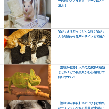
ーの飼い方と注意点！ケージはどう
選ぶ？
猫が甘える時ってどんな時？猫が甘
える理由から仕草やサインまで紹介
【獣医師監修】人気の爬虫類の種類
まとめ！どの爬虫類が初心者向けで
飼いやすい？
【獣医師が解説】犬のいびきは病気
のサイン？いびきの原因や対処法・