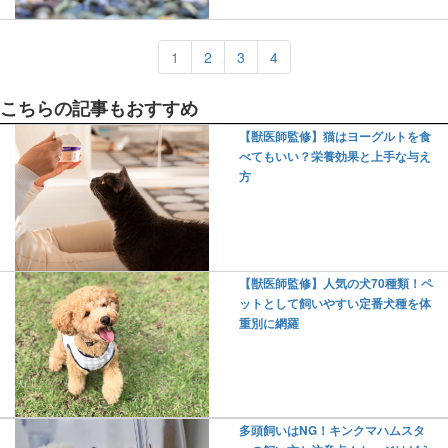
1
2
3
4
こちらの記事もおすすめ
【獣医師監修】猫はヨーグルトを食
べてもいい？栄養効果と上手な与え
方
【獣医師監修】人気の犬70種類！ペ
ットとして飼いやすい定番犬種を体
重別に網羅
多頭飼いはNG！キンクマハムスタ