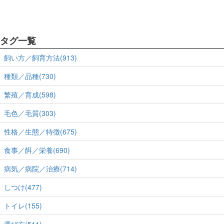
タグ一覧
飼い方／飼育方法(913)
種類／品種(730)
繁殖／育成(598)
毛色／毛質(303)
性格／生態／特徴(675)
食事／餌／栄養(690)
病気／病院／治療(714)
しつけ(477)
トイレ(155)