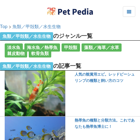
Top
>
魚類／甲殻類／水生生物
のジャンル一覧
魚類／甲殻類／水生生物
淡水魚
海水魚／熱帯魚
甲殻類
藻類／海草／水草
棘皮動物
軟骨魚類
の記事一覧
魚類／甲殻類／水生生物
人気の観賞用エビ。レッドビーシュ
リンプの種類と飼い方のコツ
熱帯魚の種類と分類方法。これであ
なたも熱帯魚博士に！