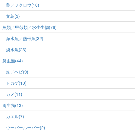
梟／フクロウ(10)
文鳥(3)
魚類／甲殻類／水生生物(76)
海水魚／熱帯魚(32)
淡水魚(23)
爬虫類(44)
蛇／ヘビ(9)
トカゲ(10)
カメ(11)
両生類(13)
カエル(7)
ウーパールーパー(2)