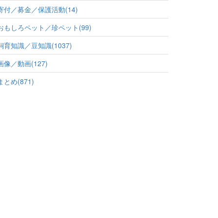
寄付／募金／保護活動(14)
おもしろペット／珍ペット(99)
飼育知識／豆知識(1037)
画像／動画(127)
まとめ(871)