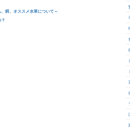
テム、餌、オススメ水草について～
の？