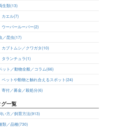
両生類(13)
カエル(7)
ウーパールーパー(2)
虫／昆虫(17)
カブトムシ／クワガタ(10)
タランチュラ(1)
ペット／動物全般／コラム(66)
ペットや動物と触れ合えるスポット(24)
寄付／募金／殺処分(6)
タグ一覧
飼い方／飼育方法(913)
種類／品種(730)