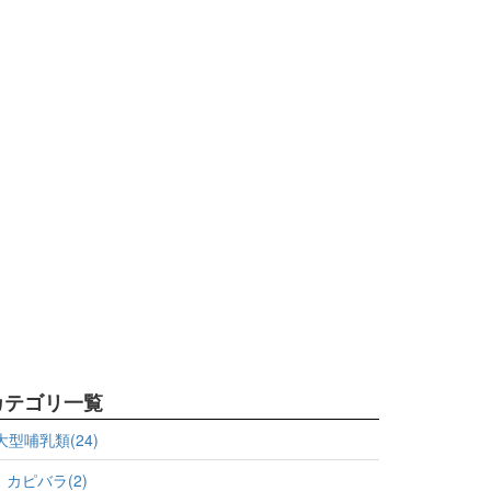
カテゴリ一覧
大型哺乳類(24)
カピバラ(2)