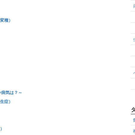
変種）
い病気は？～
生症）
）