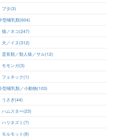
ブタ(3)
中型哺乳類(604)
猫／ネコ(247)
犬／イヌ(312)
霊長類／類人猿／サル(12)
モモンガ(3)
フェネック(1)
小型哺乳類／小動物(103)
うさぎ(44)
ハムスター(23)
ハリネズミ(7)
モルモット(8)