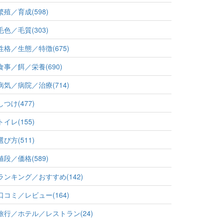
繁殖／育成(598)
毛色／毛質(303)
性格／生態／特徴(675)
食事／餌／栄養(690)
病気／病院／治療(714)
しつけ(477)
トイレ(155)
選び方(511)
値段／価格(589)
ランキング／おすすめ(142)
口コミ／レビュー(164)
旅行／ホテル／レストラン(24)