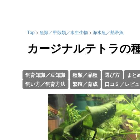
Top
>
魚類／甲殻類／水生生物
>
海水魚／熱帯魚
カージナルテトラの
飼育知識／豆知識
種類／品種
選び方
まと
飼い方／飼育方法
繁殖／育成
口コミ／レビュ