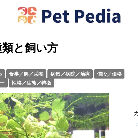
種類と飼い方
め
食事／餌／栄養
病気／病院／治療
値段／価格
ー
性格／生態／特徴