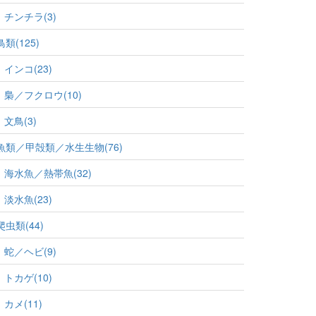
チンチラ(3)
鳥類(125)
インコ(23)
梟／フクロウ(10)
文鳥(3)
魚類／甲殻類／水生生物(76)
海水魚／熱帯魚(32)
淡水魚(23)
爬虫類(44)
蛇／ヘビ(9)
トカゲ(10)
カメ(11)