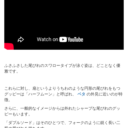
ふさふさした尾びれのスワロータイプが泳ぐ姿は、どことなく優
雅です。
これらに対し、扇というよりうちわのような円形の尾びれをもつ
グッピーは「ハーフムーン」と呼ばれ、
ベタ
の外見に近いのが特
徴。
さらに、一般的なイメージからは外れたシャープな尾びれのグッ
ピーもいます。
「ダブルソード」はそのひとつで、フォークのように鋭く長い二
股の尾びれを持ちます。