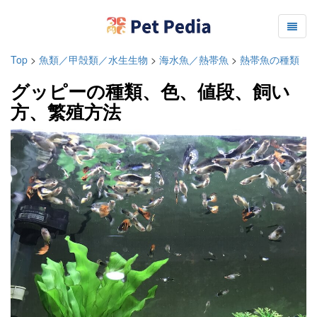
Top
>
魚類／甲殻類／水生生物
>
海水魚／熱帯魚
>
熱帯魚の種類
グッピーの種類、色、値段、飼い
方、繁殖方法