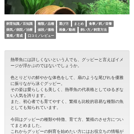
飼育知識／豆知識
種類／品種
選び方
まとめ
食事／餌／栄養
病気／病院／治療
値段／価格
画像／動画
飼い方／飼育方法
繁殖／育成
口コミ／レビュー
熱帯魚には詳しくないという人でも、グッピーと言えばイメ
ージが浮かぶのではないでしょうか。
色とりどりの鮮やかな体色をして、扇のような尾びれを優雅
に振りながら泳ぐグッピー。
その姿は愛らしくも美しく、熱帯魚の代表格としてゆるぎな
い人気を誇ります。
また、初心者でも育てやすく、繁殖も比較的容易な種類の魚
としても知られています。
今回はグッピーの種類や特徴、育て方、繁殖のさせ方につい
てまとめました。
これからグッピーの飼育を始めたい方にはお役立ちの情報が