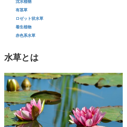
沈水植物
有茎草
ロゼット状水草
着生植物
赤色系水草
水草とは