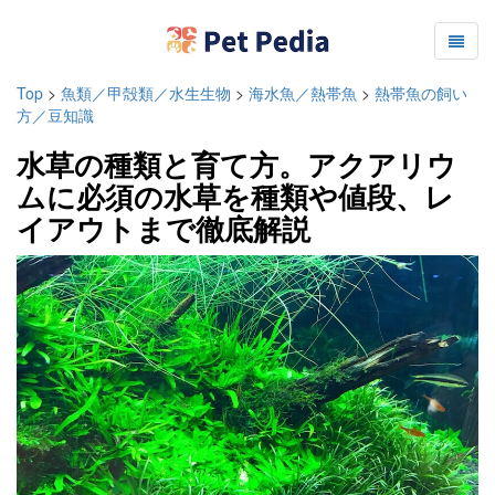
Top
>
魚類／甲殻類／水生生物
>
海水魚／熱帯魚
>
熱帯魚の飼い
方／豆知識
水草の種類と育て方。アクアリウ
ムに必須の水草を種類や値段、レ
イアウトまで徹底解説