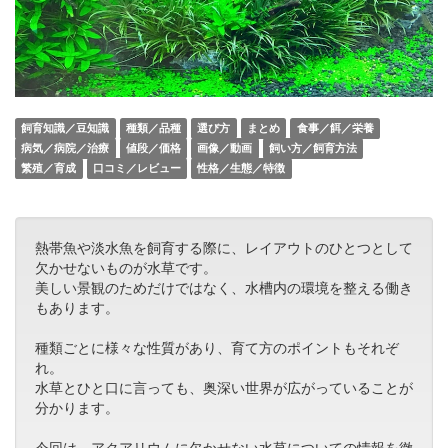
飼育知識／豆知識
種類／品種
選び方
まとめ
食事／餌／栄養
病気／病院／治療
値段／価格
画像／動画
飼い方／飼育方法
繁殖／育成
口コミ／レビュー
性格／生態／特徴
熱帯魚や淡水魚を飼育する際に、レイアウトのひとつとして
欠かせないものが水草です。
美しい景観のためだけではなく、水槽内の環境を整える働き
もあります。
種類ごとに様々な性質があり、育て方のポイントもそれぞ
れ。
水草とひと口に言っても、奥深い世界が広がっていることが
分かります。
今回は、アクアリウムに欠かせない水草についての情報を徹