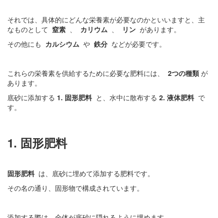
それでは、具体的にどんな栄養素が必要なのかといいますと、主
なものとして
窒素
、
カリウム
、
リン
があります。
その他にも
カルシウム
や
鉄分
などが必要です。
これらの栄養素を供給するために必要な肥料には、
2つの種類
が
あります。
底砂に添加する
1. 固形肥料
と、水中に散布する
2. 液体肥料
で
す。
1. 固形肥料
固形肥料
は、底砂に埋めて添加する肥料です。
その名の通り、固形物で構成されています。
添加する際は、全体が底砂に隠れるように埋めます。