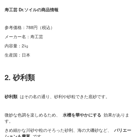
寿工芸 Dr.ソイルの商品情報
参考価格：788円（税込）
メーカー名：寿工芸
内容量：2㎏
生産国：日本
2. 砂利類
砂利類
はその名の通り、砂利や砂粒できた底砂です。
微妙な色調を楽しめるため、
水槽を華やかにする
効果がありま
す。
きめ細かな川砂や粒のそろった砂利、海の大磯砂など、
バリエー
ションも豊富
です。