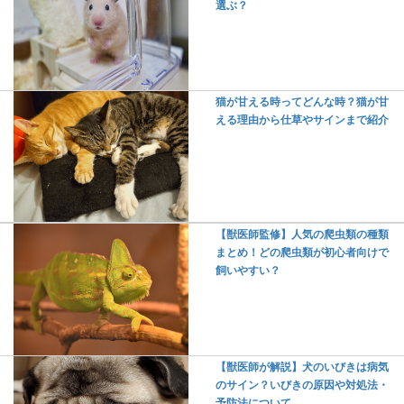
選ぶ？
猫が甘える時ってどんな時？猫が甘
える理由から仕草やサインまで紹介
【獣医師監修】人気の爬虫類の種類
まとめ！どの爬虫類が初心者向けで
飼いやすい？
【獣医師が解説】犬のいびきは病気
のサイン？いびきの原因や対処法・
予防法について