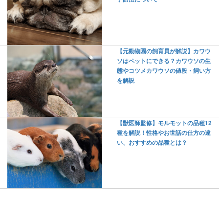
【元動物園の飼育員が解説】カワウ
ソはペットにできる？カワウソの生
態やコツメカワウソの値段・飼い方
を解説
【獣医師監修】モルモットの品種12
種を解説！性格やお世話の仕方の違
い、おすすめの品種とは？