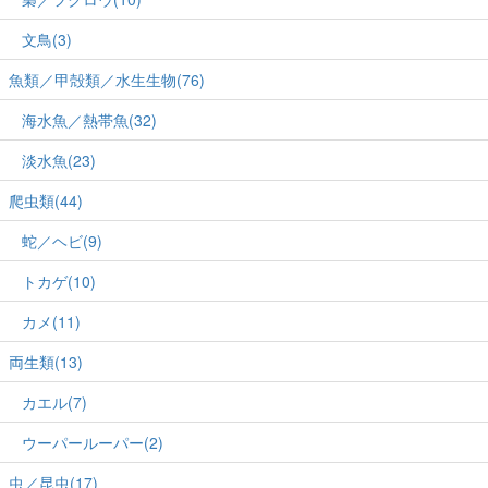
文鳥(3)
魚類／甲殻類／水生生物(76)
海水魚／熱帯魚(32)
淡水魚(23)
爬虫類(44)
蛇／ヘビ(9)
トカゲ(10)
カメ(11)
両生類(13)
カエル(7)
ウーパールーパー(2)
虫／昆虫(17)