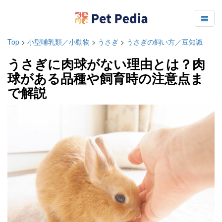
Top
>
小型哺乳類／小動物
>
うさぎ
>
うさぎの飼い方／豆知識
うさぎに肉球がない理由とは？肉
球がある品種や飼育時の注意点ま
で解説