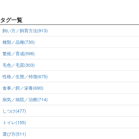
タグ一覧
飼い方／飼育方法(913)
種類／品種(730)
繁殖／育成(598)
毛色／毛質(303)
性格／生態／特徴(675)
食事／餌／栄養(690)
病気／病院／治療(714)
しつけ(477)
トイレ(155)
選び方(511)