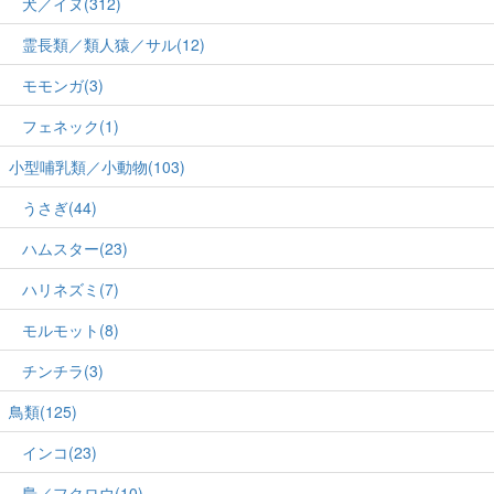
犬／イヌ(312)
霊長類／類人猿／サル(12)
モモンガ(3)
フェネック(1)
小型哺乳類／小動物(103)
うさぎ(44)
ハムスター(23)
ハリネズミ(7)
モルモット(8)
チンチラ(3)
鳥類(125)
インコ(23)
梟／フクロウ(10)