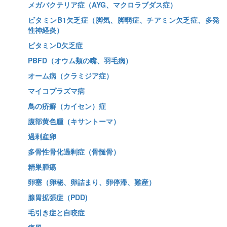
メガバクテリア症（AYG、マクロラブダス症）
ビタミンB1欠乏症（脚気、脚弱症、チアミン欠乏症、多発
性神経炎）
ビタミンD欠乏症
PBFD（オウム類の嘴、羽毛病）
オーム病（クラミジア症）
マイコプラズマ病
鳥の疥癬（カイセン）症
腹部黄色腫（キサントーマ）
過剰産卵
多骨性骨化過剰症（骨髄骨）
精巣腫瘍
卵塞（卵秘、卵詰まり、卵停滞、難産）
腺胃拡張症（PDD)
毛引き症と自咬症