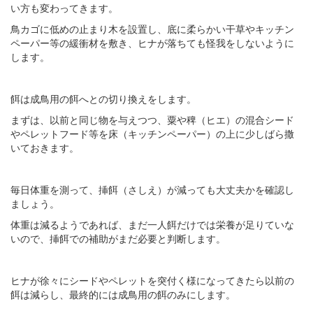
い方も変わってきます。
鳥カゴに低めの止まり木を設置し、底に柔らかい干草やキッチン
ペーパー等の緩衝材を敷き、ヒナが落ちても怪我をしないように
します。
餌は成鳥用の餌へとの切り換えをします。
まずは、以前と同じ物を与えつつ、粟や稗（ヒエ）の混合シード
やペレットフード等を床（キッチンペーパー）の上に少しばら撒
いておきます。
毎日体重を測って、挿餌（さしえ）が減っても大丈夫かを確認し
ましょう。
体重は減るようであれば、まだ一人餌だけでは栄養が足りていな
いので、挿餌での補助がまだ必要と判断します。
ヒナが徐々にシードやペレットを突付く様になってきたら以前の
餌は減らし、最終的には成鳥用の餌のみにします。