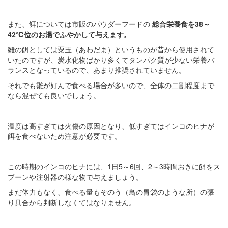
また、餌については市販のパウダーフードの
総合栄養食を38～
42℃位のお湯でふやかして与えます。
雛の餌としては粟玉（あわだま）というものが昔から使用されて
いたのですが、炭水化物ばかり多くてタンパク質が少ない栄養バ
ランスとなっているので、あまり推奨されていません。
それでも雛が好んで食べる場合が多いので、全体の二割程度まで
なら混ぜても良いでしょう。
温度は高すぎては火傷の原因となり、低すぎてはインコのヒナが
餌を食べないため注意が必要です。
この時期のインコのヒナには、1日5～6回、2～3時間おきに餌をス
プーンや注射器の様な物で与えましょう。
まだ体力もなく、食べる量もそのう（鳥の胃袋のような所）の張
り具合から判断しなくてはなりません。