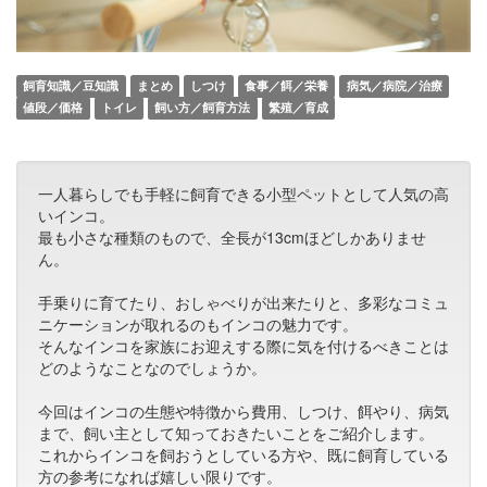
飼育知識／豆知識
まとめ
しつけ
食事／餌／栄養
病気／病院／治療
値段／価格
トイレ
飼い方／飼育方法
繁殖／育成
一人暮らしでも手軽に飼育できる小型ペットとして人気の高
いインコ。
最も小さな種類のもので、全長が13cmほどしかありませ
ん。
手乗りに育てたり、おしゃべりが出来たりと、多彩なコミュ
ニケーションが取れるのもインコの魅力です。
そんなインコを家族にお迎えする際に気を付けるべきことは
どのようなことなのでしょうか。
今回はインコの生態や特徴から費用、しつけ、餌やり、病気
まで、飼い主として知っておきたいことをご紹介します。
これからインコを飼おうとしている方や、既に飼育している
方の参考になれば嬉しい限りです。