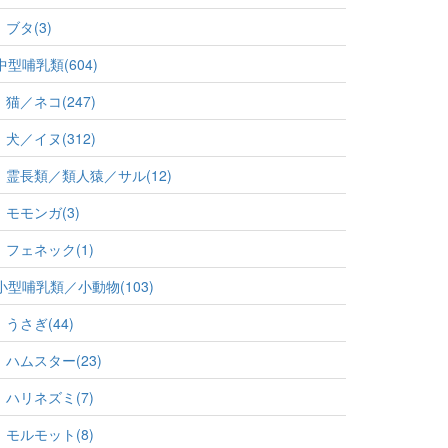
ブタ(3)
中型哺乳類(604)
猫／ネコ(247)
犬／イヌ(312)
霊長類／類人猿／サル(12)
モモンガ(3)
フェネック(1)
小型哺乳類／小動物(103)
うさぎ(44)
ハムスター(23)
ハリネズミ(7)
モルモット(8)