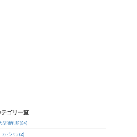
カテゴリ一覧
大型哺乳類(24)
カピバラ(2)