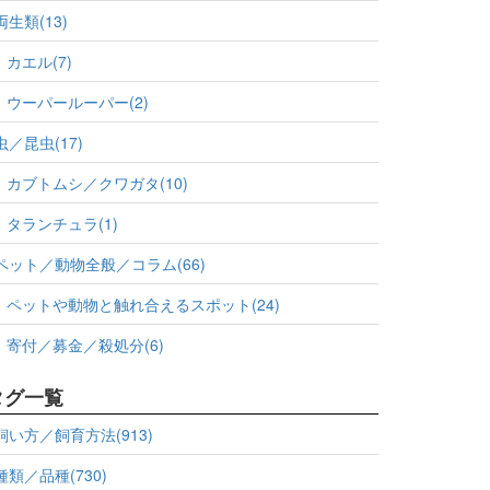
両生類(13)
カエル(7)
ウーパールーパー(2)
虫／昆虫(17)
カブトムシ／クワガタ(10)
タランチュラ(1)
ペット／動物全般／コラム(66)
ペットや動物と触れ合えるスポット(24)
寄付／募金／殺処分(6)
タグ一覧
飼い方／飼育方法(913)
種類／品種(730)