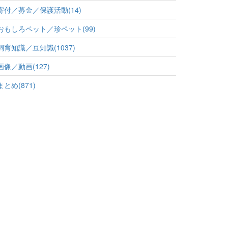
寄付／募金／保護活動(14)
おもしろペット／珍ペット(99)
飼育知識／豆知識(1037)
画像／動画(127)
まとめ(871)