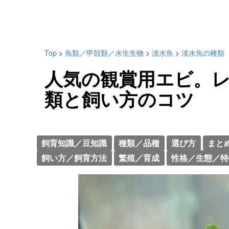
Top
>
魚類／甲殻類／水生生物
>
淡水魚
>
淡水魚の種類
人気の観賞用エビ。
類と飼い方のコツ
飼育知識／豆知識
種類／品種
選び方
まと
飼い方／飼育方法
繁殖／育成
性格／生態／特