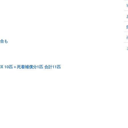
合も
 10匹＋死着補償分1匹 合計11匹