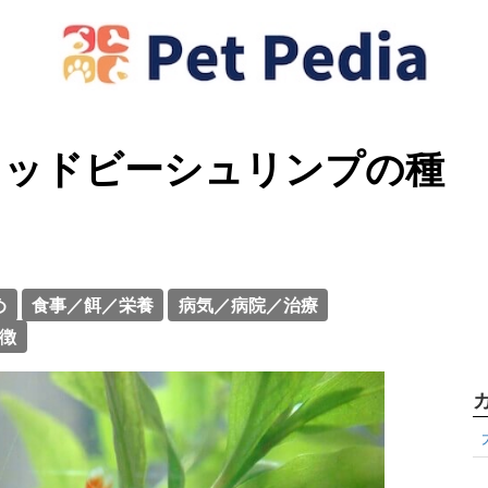
レッドビーシュリンプの種
め
食事／餌／栄養
病気／病院／治療
徴