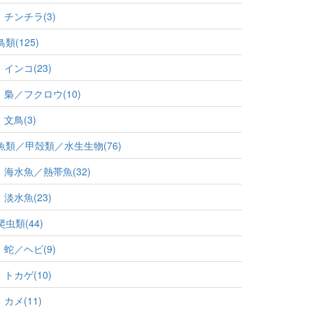
チンチラ(3)
鳥類(125)
インコ(23)
梟／フクロウ(10)
文鳥(3)
魚類／甲殻類／水生生物(76)
海水魚／熱帯魚(32)
淡水魚(23)
爬虫類(44)
蛇／ヘビ(9)
トカゲ(10)
カメ(11)