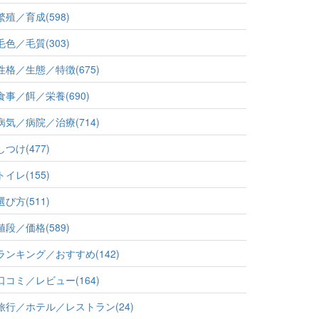
繁殖／育成(598)
毛色／毛質(303)
性格／生態／特徴(675)
食事／餌／栄養(690)
病気／病院／治療(714)
しつけ(477)
トイレ(155)
選び方(511)
値段／価格(589)
ランキング／おすすめ(142)
口コミ／レビュー(164)
旅行／ホテル／レストラン(24)