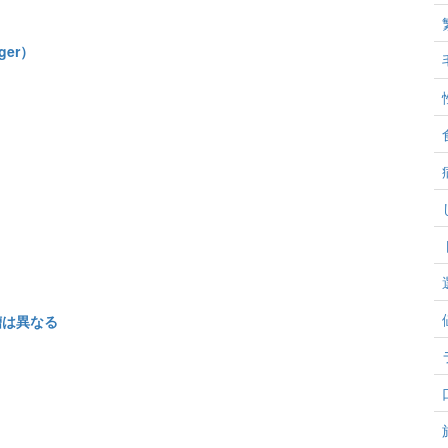
ger）
槽は異なる