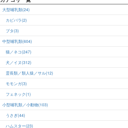
大型哺乳類(24)
カピバラ(2)
ブタ(3)
中型哺乳類(604)
猫／ネコ(247)
犬／イヌ(312)
霊長類／類人猿／サル(12)
モモンガ(3)
フェネック(1)
小型哺乳類／小動物(103)
うさぎ(44)
ハムスター(23)