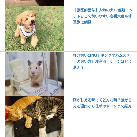
【獣医師監修】人気の犬70種類！ペ
ットとして飼いやすい定番犬種を体
重別に網羅
多頭飼いはNG！キンクマハムスタ
ーの飼い方と注意点！ケージはどう
選ぶ？
猫が甘える時ってどんな時？猫が甘
える理由から仕草やサインまで紹介