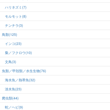
ハリネズミ(7)
モルモット(8)
チンチラ(3)
鳥類(125)
インコ(23)
梟／フクロウ(10)
文鳥(3)
魚類／甲殻類／水生生物(76)
海水魚／熱帯魚(32)
淡水魚(23)
爬虫類(44)
蛇／ヘビ(9)