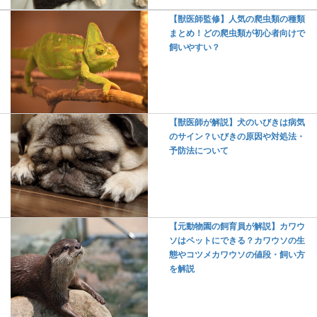
【獣医師監修】人気の爬虫類の種類
まとめ！どの爬虫類が初心者向けで
飼いやすい？
【獣医師が解説】犬のいびきは病気
のサイン？いびきの原因や対処法・
予防法について
【元動物園の飼育員が解説】カワウ
ソはペットにできる？カワウソの生
態やコツメカワウソの値段・飼い方
を解説