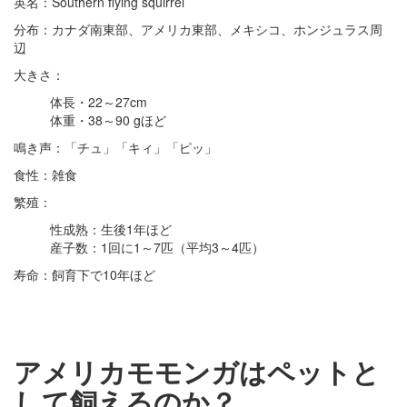
英名：Southern flying squirrel
分布：カナダ南東部、アメリカ東部、メキシコ、ホンジュラス周
辺
大きさ：
体長・22～27cm
体重・38～90 gほど
鳴き声：「チュ」「キィ」「ピッ」
食性：雑食
繁殖：
性成熟：生後1年ほど
産子数：1回に1～7匹（平均3～4匹）
寿命：飼育下で10年ほど
アメリカモモンガはペットと
して飼えるのか？