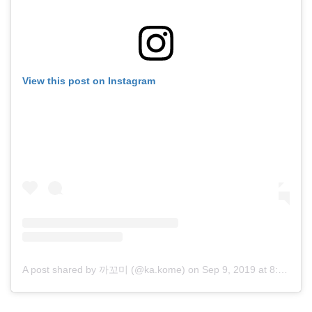
View this post on Instagram
A post shared by 까꼬미 (@ka.kome)
on
Sep 9, 2019 at 8:33am PDT