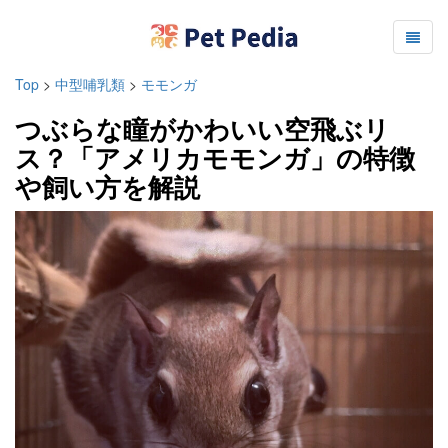
Top
>
中型哺乳類
>
モモンガ
つぶらな瞳がかわいい空飛ぶリ
ス？「アメリカモモンガ」の特徴
や飼い方を解説