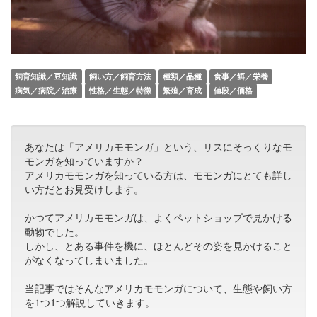
飼育知識／豆知識
飼い方／飼育方法
種類／品種
食事／餌／栄養
病気／病院／治療
性格／生態／特徴
繁殖／育成
値段／価格
あなたは「アメリカモモンガ」という、リスにそっくりなモ
モンガを知っていますか？
アメリカモモンガを知っている方は、モモンガにとても詳し
い方だとお見受けします。
かつてアメリカモモンガは、よくペットショップで見かける
動物でした。
しかし、とある事件を機に、ほとんどその姿を見かけること
がなくなってしまいました。
当記事ではそんなアメリカモモンガについて、生態や飼い方
を1つ1つ解説していきます。