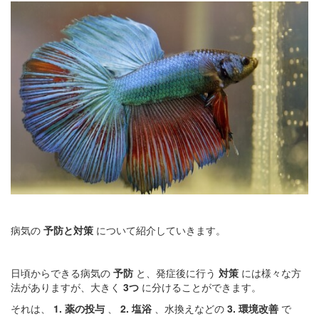
病気の
予防と対策
について紹介していきます。
日頃からできる病気の
予防
と、発症後に行う
対策
には様々な方
法がありますが、大きく
3つ
に分けることができます。
それは、
1. 薬の投与
、
2. 塩浴
、水換えなどの
3. 環境改善
で