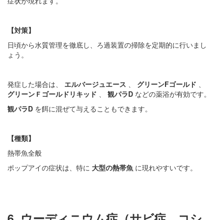
症状が現れます。
【対策】
日頃から水質管理を徹底し、ろ過装置の掃除を定期的に行いまし
ょう。
発症した場合は、
エルバージュエース
、
グリーンFゴールド
、
グリーンＦゴールドリキッド
、
観パラD
などの薬浴が有効です。
観パラD
を餌に混ぜて与えることもできます。
【種類】
熱帯魚全般
ポップアイの症状は、特に
大型の熱帯魚
に現れやすいです。
6. ウーディニウム症（サビ症、コシ