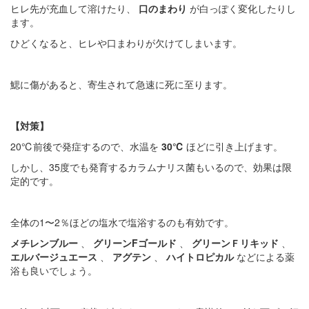
ヒレ先が充血して溶けたり、
口のまわり
が白っぽく変化したりし
ます。
ひどくなると、ヒレや口まわりが欠けてしまいます。
鰓に傷があると、寄生されて急速に死に至ります。
【対策】
20℃前後で発症するので、水温を
30℃
ほどに引き上げます。
しかし、35度でも発育するカラムナリス菌もいるので、効果は限
定的です。
全体の1〜2％ほどの塩水で塩浴するのも有効です。
メチレンブルー
、
グリーンFゴールド
、
グリーンＦリキッド
、
エルバージュエース
、
アグテン
、
ハイトロピカル
などによる薬
浴も良いでしょう。