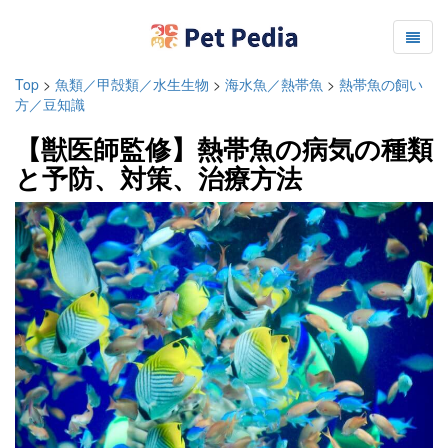
Top
>
魚類／甲殻類／水生生物
>
海水魚／熱帯魚
>
熱帯魚の飼い
方／豆知識
【獣医師監修】熱帯魚の病気の種類
と予防、対策、治療方法