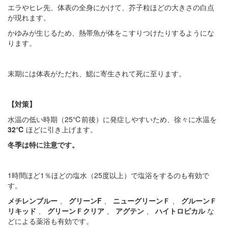
エラやヒレ先、体表の全身にかけて、芥子粒ほどの大きさの白点
が現れます。
かゆみが生じるため、熱帯魚が体をこすりつけたりするようにな
ります。
末期には体表がただれ、鰓に寄生されて死に至ります。
【対策】
水温の低い時期（25℃前後）に発症しやすいため、徐々に水温を
32℃
ほどに引き上げます。
冬季は特に注意です。
1時間ほど1％ほどの塩水（25度以上）で塩浴をするのも有効で
す。
メチレンブルー
、
グリーンF
、
ニューグリーンＦ
、
グルーンＦ
リキッド
、
グリーンＦクリア
、
アグテン
、
ハイトロピカル
な
どによる薬浴も有効です。