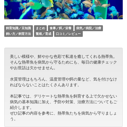
飼育知識／豆知識
まとめ
食事／餌／栄養
病気／病院／治療
飼い方／飼育方法
繁殖／育成
口コミ／レビュー
美しい模様や、鮮やかな色彩で私達を癒してくれる熱帯魚。
そんな熱帯魚を病気から守るためにも、毎日の健康チェック
やお世話は欠かせません。
水質管理はもちろん、温度管理や餌の量など、気を付けなけ
ればならないことはたくさんあります。
本記事では、デリケートな熱帯魚を飼育する上で欠かせない
病気の基本知識に加え、予防や対策、治療方法についてもご
紹介します。
ぜひ記事の内容を参考に、熱帯魚たちを病気から守りましょ
う。