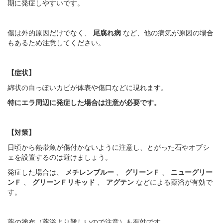
期に発症しやすいです。
傷は外的原因だけでなく、
尾腐れ病
など、他の病気が原因の場合
もあるため注意してください。
【症状】
綿状の白っぽいカビが体表や傷口などに現れます。
特にエラ周辺に発症した場合は注意が必要です。
【対策】
日頃から熱帯魚が傷付かないように注意し、とがった石やオブシ
ェを設置するのは避けましょう。
発症した場合は、
メチレンブルー
、
グリーンＦ
、
ニューグリー
ンＦ
、
グリーンＦリキッド
、
アグテン
などによる薬浴が有効で
す。
薬の塗布（薬浴より難しいので注意）も有効です。