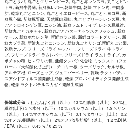
丸ごとサバ, 丸ごとグリーンピース, 丸ごと赤レンズ豆, 丸ごとピン
ト豆, 新鮮牛腎臓, 新鮮豚レバー,乾燥牛肉, 乾燥 マトン肉, 牛肉脂
肪, 乾燥丸ごとニシン, 丸ごとイエローピース, 丸ごとヒヨコ豆, 新
鮮豚心臓, 新鮮豚腎臓, 天然豚肉風味, 丸ごとグリーンレンズ豆, 丸
ごとシロインゲン豆, ニシン油, 新鮮ラムトライプ, レンズ豆繊維,
新鮮丸ごとカボチャ, 新鮮丸ごとバターナッツスクワッシュ, 新鮮
ケール, 新鮮ホウレン草, 新鮮カラシ菜, 新鮮コラードグリーン, 新
鮮カブラ菜, 新鮮丸ごとニンジン, 新鮮丸ごとリンゴ,新鮮丸ごと梨,
乾燥ケルプ, フリーズドライ 牛レバー, フリーズドライ 牛トライ
プ, フリーズドライ ラムレバー, フリーズドライ ラムトライプ, カ
ボチャの種, ヒマワリの種, 亜鉛タンパク化合物,ミックストコフェ
ロール（天然酸化防止剤）, チコリー根, ターメリック, サルサ根,
アルテア根, ローズヒップ, ジュニパーベリー, 乾燥 ラクトバチル
スアシドフィルス菌発酵生成物, 乾燥 プロバイオティクス発酵生成
物, 乾燥 ラクトバチルスカゼイ発酵生成物
保障成分値
：粗たんぱく質（以上） 40 %粗脂肪（以上） 20 %粗
繊維(以下) 3 %水分（以下） 10 %カルシウム（以上） 1.9 %リン
（以上） 1.4 %マグネシウム（以下） 0.1 %タウリン（以上） 0.2
%オメガ6脂肪酸*（以上） 2%オメガ3脂肪酸*（以上） 1.2 %DHA
/ EPA（以上） 0.45 % / 0.25 %