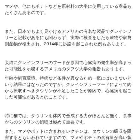
マメや、他にもポテトなどを原材料の大半に使用している商品も
たくさんあるのです。
また、日本でもよく見かけるアメリカの有名な製品でグレインフ
リーと記載があるにも関わらず、実際に検査をしたら穀物や家禽
副産物が検出され、2014年に訴訟を起こされた例もあります。
犬猫にグレインフリーのフードが原因で心臓病の発生率が高まっ
た可能性を示唆するアメリカのタフツ大学の報告もあります。
年齢や飼育環境、持病など条件が異なるため一概にはいえないと
いう結果にはなったのですが、グレインフリーフードによって肉
から摂取すべきタウリンが不足したことが原因で、心臓病を起こ
した可能性があるとのことです。
特に猫では、タウリンを体内で合成する力がほとんど無く、食事
からのタウリンの摂取は極めて重要です。
また、マメやポテトに含まれるレクチンは、タウリンの吸収を阻
害するともいわれていますので、マメやポテトの含有量が高い製