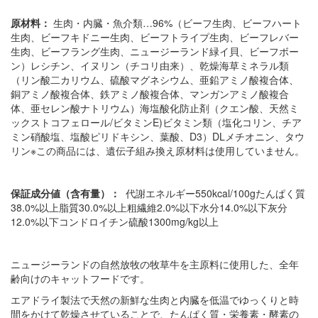
原材料：
生肉・内臓・魚介類…96%（ビーフ生肉、ビーフハート
生肉、ビーフキドニー生肉、ビーフトライプ生肉、ビーフレバー
生肉、ビーフラング生肉、ニュージーランド緑イ貝、ビーフボー
ン）レシチン、イヌリン（チコリ由来）、乾燥海草ミネラル類
（リン酸二カリウム、硫酸マグネシウム、亜鉛アミノ酸複合体、
銅アミノ酸複合体、鉄アミノ酸複合体、マンガンアミノ酸複合
体、亜セレン酸ナトリウム）海塩酸化防止剤（クエン酸、天然ミ
ックストコフェロール/ビタミンE)ビタミン類（塩化コリン、チア
ミン硝酸塩、塩酸ピリドキシン、葉酸、D3）DLメチオニン、タウ
リン※この商品には、遺伝子組み換え原材料は使用していません。
保証成分値（含有量）：
代謝エネルギー550kcal/100gたんぱく質
38.0%以上脂質30.0%以上粗繊維2.0%以下水分14.0%以下灰分
12.0%以下コンドロイチン硫酸1300mg/kg以上
ニュージーランドの自然放牧の牧草牛を主原料に使用した、全年
齢向けのキャットフードです。
エアドライ製法で天然の新鮮な生肉と内臓を低温でゆっくりと時
間をかけて乾燥させていることで、たんぱく質・栄養素・酵素の