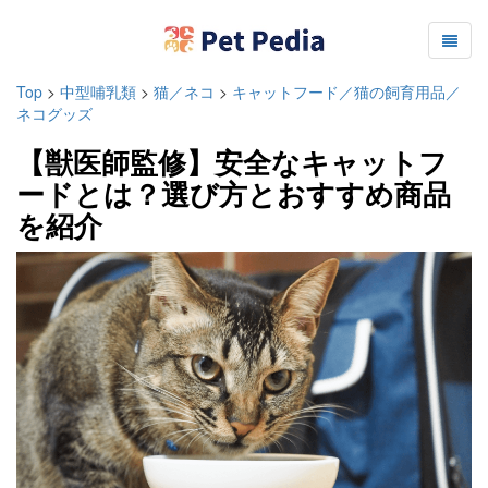
Top
>
中型哺乳類
>
猫／ネコ
>
キャットフード／猫の飼育用品／
ネコグッズ
【獣医師監修】安全なキャットフ
ードとは？選び方とおすすめ商品
を紹介