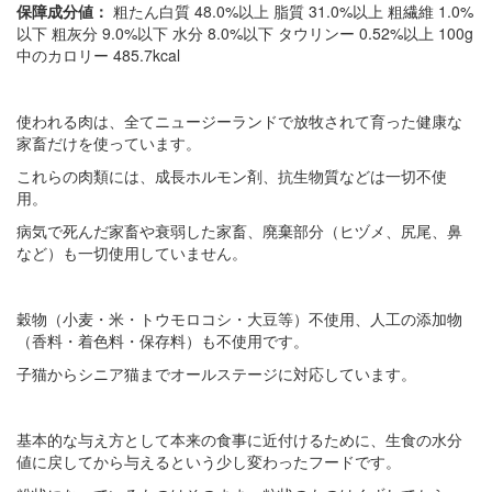
保障成分値：
粗たん白質 48.0%以上 脂質 31.0%以上 粗繊維 1.0%
以下 粗灰分 9.0%以下 水分 8.0%以下 タウリンー 0.52%以上 100g
中のカロリー 485.7kcal
使われる肉は、全てニュージーランドで放牧されて育った健康な
家畜だけを使っています。
これらの肉類には、成長ホルモン剤、抗生物質などは一切不使
用。
病気で死んだ家畜や衰弱した家畜、廃棄部分（ヒヅメ、尻尾、鼻
など）も一切使用していません。
穀物（小麦・米・トウモロコシ・大豆等）不使用、人工の添加物
（香料・着色料・保存料）も不使用です。
子猫からシニア猫までオールステージに対応しています。
基本的な与え方として本来の食事に近付けるために、生食の水分
値に戻してから与えるという少し変わったフードです。