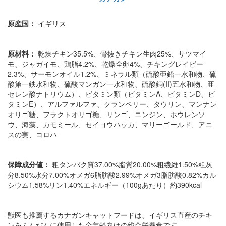
原産国：
イギリス
原材料：
乾燥チキン35.5%、骨抜きチキン生肉25%、サツマイ
モ、ジャガイモ、鶏脂4.2%、乾燥全卵4%、チキングレイビー
2.3%、サーモンオイル1.2%、ミネラル類（硫酸亜鉛一水和物、硫
酸第一鉄水和物、硫酸マンガン一水和物、硫酸銅(II)五水和物、亜
セレン酸ナトリウム）、ビタミン類（ビタミンA、ビタミンD、ビ
タミンE）、アルファルファ、クランベリー、タウリン、マンナン
オリゴ糖、フラクトオリゴ糖、リンゴ、ニンジン、ホウレンソ
ウ、海藻、カモミール、セイヨウハッカ、マリーゴールド、アニ
スの実、コロハ
保障成分値：
粗タンパク質37.00%脂質20.00%粗繊維1.50%粗灰
分8.50%水分7.00%オメガ6脂肪酸2.99%オメガ3脂肪酸0.82%カル
シウム1.58%リン1.40%エネルギー（100gあたり）約390kcal
獣医も推薦するカナガンキャットフードは、イギリス直産のチキ
ンをふんだんに使用した全年齢向けの総合栄養食です。