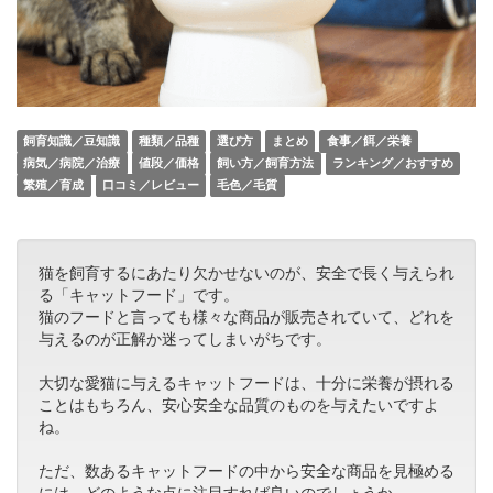
飼育知識／豆知識
種類／品種
選び方
まとめ
食事／餌／栄養
病気／病院／治療
値段／価格
飼い方／飼育方法
ランキング／おすすめ
繁殖／育成
口コミ／レビュー
毛色／毛質
猫を飼育するにあたり欠かせないのが、安全で長く与えられ
る「キャットフード」です。
猫のフードと言っても様々な商品が販売されていて、どれを
与えるのが正解か迷ってしまいがちです。
大切な愛猫に与えるキャットフードは、十分に栄養が摂れる
ことはもちろん、安心安全な品質のものを与えたいですよ
ね。
ただ、数あるキャットフードの中から安全な商品を見極める
には、どのような点に注目すれば良いのでしょうか。