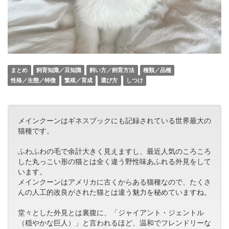
まとめ
飼育知識／豆知識
飼い方／飼育方法
種類／品種
性格／生態／特徴
繁殖／育成
選び方
しつけ
メインクーンはギネスブックにも記録されている世界最大の
猫種です。
ふわふわの毛で余計大きく見えますし、最近人気のころころ
した丸っこい形の猫とは全く違う野性味あふれる外見をして
います。
メインクーンはアメリカに古くからある猫種なので、たくさ
んの人工的改良がされた猫とは違う魅力を秘めていますね。
堂々とした外見とは裏腹に、「ジャイアント・ジェントル
（穏やかな巨人）」と言われるほど、温和でフレンドリーな