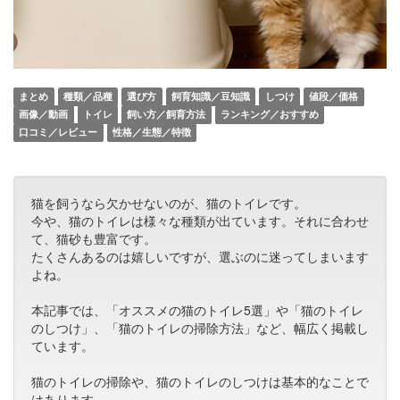
まとめ
種類／品種
選び方
飼育知識／豆知識
しつけ
値段／価格
画像／動画
トイレ
飼い方／飼育方法
ランキング／おすすめ
口コミ／レビュー
性格／生態／特徴
猫を飼うなら欠かせないのが、猫のトイレです。
今や、猫のトイレは様々な種類が出ています。それに合わせ
て、猫砂も豊富です。
たくさんあるのは嬉しいですが、選ぶのに迷ってしまいます
よね。
本記事では、「オススメの猫のトイレ5選」や「猫のトイレ
のしつけ」、「猫のトイレの掃除方法」など、幅広く掲載し
ています。
猫のトイレの掃除や、猫のトイレのしつけは基本的なことで
はあります。