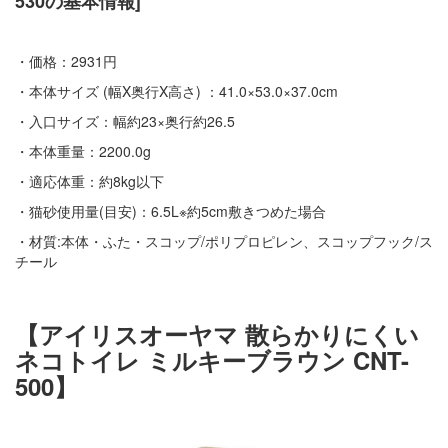
530の基本情報]
・価格：2931円
・本体サイズ (幅X奥行X高さ) ：41.0×53.0×37.0cm
・入口サイズ：幅約23×奥行約26.5
・本体重量：2200.0g
・適応体重：約8kg以下
・猫砂使用量(目安)：6.5L※約5cm敷きつめた場合
・材質:本体・ふた・スコップ/ポリプロピレン、スコップフック/ス
チール
【アイリスオーヤマ 散らかりにくい
ネコトイレ ミルキーブラウン CNT-
500】