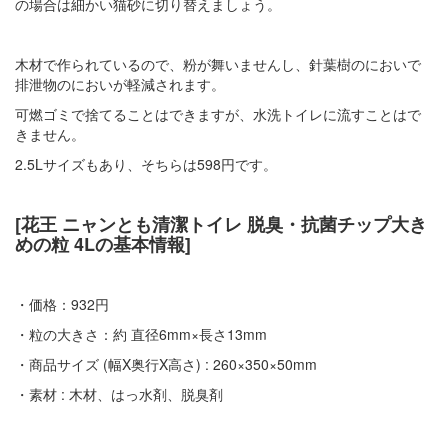
の場合は細かい猫砂に切り替えましょう。
木材で作られているので、粉が舞いませんし、針葉樹のにおいで
排泄物のにおいが軽減されます。
可燃ゴミで捨てることはできますが、水洗トイレに流すことはで
きません。
2.5Lサイズもあり、そちらは598円です。
[花王 ニャンとも清潔トイレ 脱臭・抗菌チップ大き
めの粒 4Lの基本情報]
・価格：932円
・粒の大きさ：約 直径6mm×長さ13mm
・商品サイズ (幅X奥行X高さ) : 260×350×50mm
・素材 : 木材、はっ水剤、脱臭剤