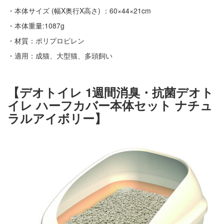
・本体サイズ (幅X奥行X高さ) ：60×44×21cm
・本体重量:1087g
・材質：ポリプロピレン
・適用：成猫、大型猫、多頭飼い
【デオトイレ 1週間消臭・抗菌デオト
イレ ハーフカバー本体セット ナチュ
ラルアイボリー】