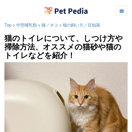
Top
>
中型哺乳類
>
猫／ネコ
>
猫の飼い方／豆知識
猫のトイレについて、しつけ方や
掃除方法、オススメの猫砂や猫の
トイレなどを紹介！