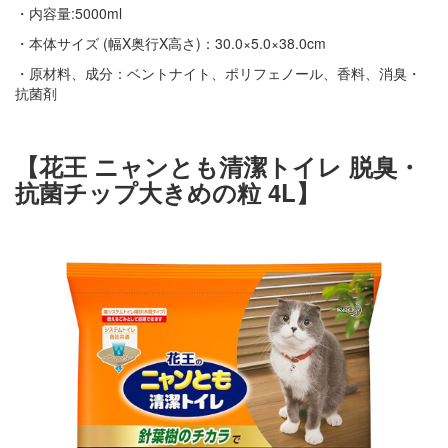
・内容量:5000ml
・本体サイズ (幅X奥行X高さ)：30.0×5.0×38.0cm
・原材料、成分：ベントナイト、ポリフェノール、香料、消臭・
抗菌剤
【花王 ニャンとも清潔トイレ 脱臭・
抗菌チップ大きめの粒 4L】