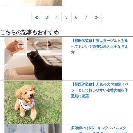
3
4
5
6
7
こちらの記事もおすすめ
【獣医師監修】猫はヨーグルトを食
べてもいい？栄養効果と上手な与え
方
【獣医師監修】人気の犬70種類！ペ
ットとして飼いやすい定番犬種を体
重別に網羅
多頭飼いはNG！キンクマハムスタ