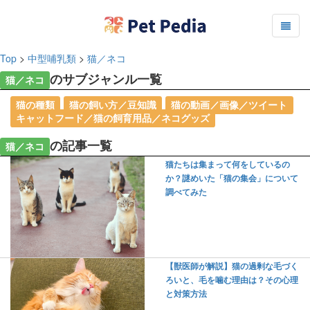
Top
>
中型哺乳類
>
猫／ネコ
のサブジャンル一覧
猫／ネコ
猫の種類
猫の飼い方／豆知識
猫の動画／画像／ツイート
キャットフード／猫の飼育用品／ネコグッズ
の記事一覧
猫／ネコ
猫たちは集まって何をしているの
か？謎めいた「猫の集会」について
調べてみた
【獣医師が解説】猫の過剰な毛づく
ろいと、毛を噛む理由は？その心理
と対策方法