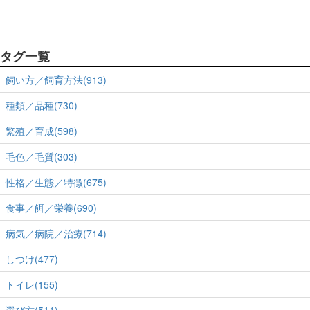
タグ一覧
飼い方／飼育方法(913)
種類／品種(730)
繁殖／育成(598)
毛色／毛質(303)
性格／生態／特徴(675)
食事／餌／栄養(690)
病気／病院／治療(714)
しつけ(477)
トイレ(155)