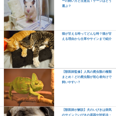
ーの飼い方と注意点！ケージはどう
選ぶ？
猫が甘える時ってどんな時？猫が甘
える理由から仕草やサインまで紹介
【獣医師監修】人気の爬虫類の種類
まとめ！どの爬虫類が初心者向けで
飼いやすい？
【獣医師が解説】犬のいびきは病気
のサイン？いびきの原因や対処法・