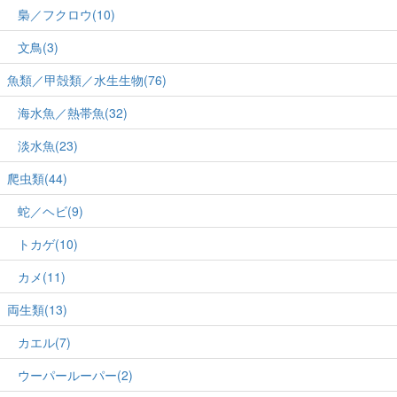
梟／フクロウ(10)
文鳥(3)
魚類／甲殻類／水生生物(76)
海水魚／熱帯魚(32)
淡水魚(23)
爬虫類(44)
蛇／ヘビ(9)
トカゲ(10)
カメ(11)
両生類(13)
カエル(7)
ウーパールーパー(2)