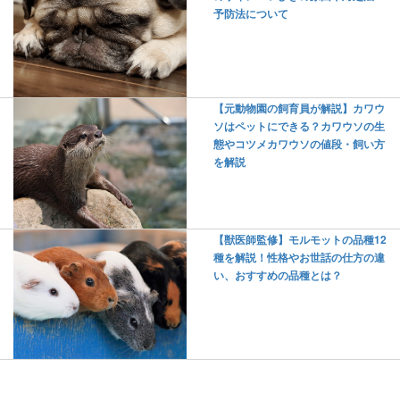
予防法について
【元動物園の飼育員が解説】カワウ
ソはペットにできる？カワウソの生
態やコツメカワウソの値段・飼い方
を解説
【獣医師監修】モルモットの品種12
種を解説！性格やお世話の仕方の違
い、おすすめの品種とは？