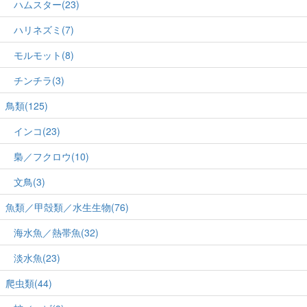
ハムスター(23)
ハリネズミ(7)
モルモット(8)
チンチラ(3)
鳥類(125)
インコ(23)
梟／フクロウ(10)
文鳥(3)
魚類／甲殻類／水生生物(76)
海水魚／熱帯魚(32)
淡水魚(23)
爬虫類(44)