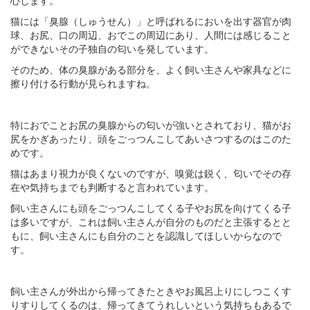
猫には「臭腺（しゅうせん）」と呼ばれるにおいを出す器官が肉
球、お尻、口の周辺、おでこの周辺にあり、人間には感じること
ができないその子独自の匂いを発しています。
そのため、体の臭腺がある部分を、よく飼い主さんや家具などに
擦り付ける行動が見られますね。
特におでことお尻の臭腺からの匂いが強いとされており、猫がお
尻をかぎあったり、頭をごっつんこしてあいさつするのはこのた
めです。
猫はあまり視力が良くないのですが、嗅覚は鋭く、匂いでその存
在や気持ちまでも判断すると言われています。
飼い主さんにも頭をごっつんこしてくる子やお尻を向けてくる子
は多いですが、これは飼い主さんが自分のものだと主張するとと
もに、飼い主さんにも自分のことを認識してほしいからなので
す。
飼い主さんが外出から帰ってきたときやお風呂上りにしつこくす
りすりしてくるのは、帰ってきてうれしいという気持ちもあるで