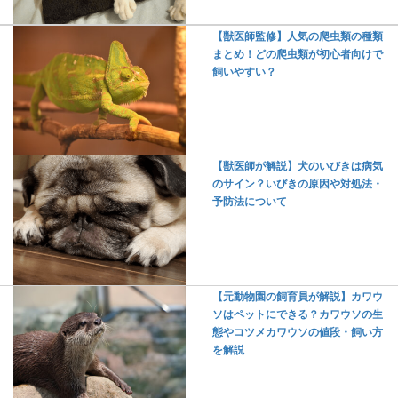
【獣医師監修】人気の爬虫類の種類
まとめ！どの爬虫類が初心者向けで
飼いやすい？
【獣医師が解説】犬のいびきは病気
のサイン？いびきの原因や対処法・
予防法について
【元動物園の飼育員が解説】カワウ
ソはペットにできる？カワウソの生
態やコツメカワウソの値段・飼い方
を解説