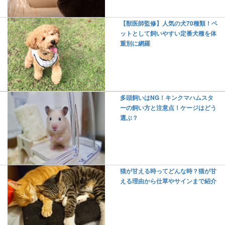
【獣医師監修】人気の犬70種類！ペ
ットとして飼いやすい定番犬種を体
重別に網羅
多頭飼いはNG！キンクマハムスタ
ーの飼い方と注意点！ケージはどう
選ぶ？
猫が甘える時ってどんな時？猫が甘
える理由から仕草やサインまで紹介