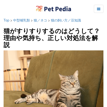
Top
>
中型哺乳類
>
猫／ネコ
>
猫の飼い方／豆知識
猫がすりすりするのはどうして？
理由や気持ち、正しい対処法を解
説