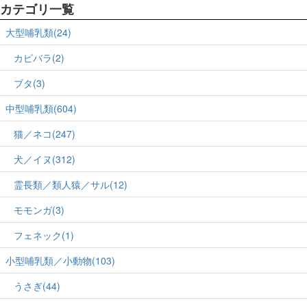
カテゴリ一覧
大型哺乳類(24)
カピバラ(2)
ブタ(3)
中型哺乳類(604)
猫／ネコ(247)
犬／イヌ(312)
霊長類／類人猿／サル(12)
モモンガ(3)
フェネック(1)
小型哺乳類／小動物(103)
うさぎ(44)