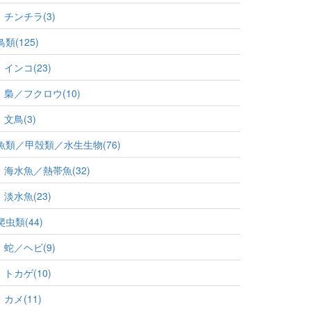
チンチラ(3)
鳥類(125)
インコ(23)
梟／フクロウ(10)
文鳥(3)
魚類／甲殻類／水生生物(76)
海水魚／熱帯魚(32)
淡水魚(23)
爬虫類(44)
蛇／ヘビ(9)
トカゲ(10)
カメ(11)