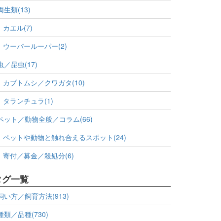
両生類(13)
カエル(7)
ウーパールーパー(2)
虫／昆虫(17)
カブトムシ／クワガタ(10)
タランチュラ(1)
ペット／動物全般／コラム(66)
ペットや動物と触れ合えるスポット(24)
寄付／募金／殺処分(6)
タグ一覧
飼い方／飼育方法(913)
種類／品種(730)