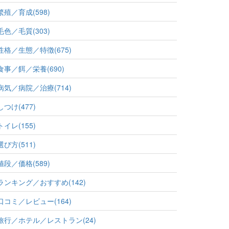
繁殖／育成(598)
毛色／毛質(303)
性格／生態／特徴(675)
食事／餌／栄養(690)
病気／病院／治療(714)
しつけ(477)
トイレ(155)
選び方(511)
値段／価格(589)
ランキング／おすすめ(142)
口コミ／レビュー(164)
旅行／ホテル／レストラン(24)