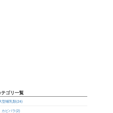
カテゴリ一覧
大型哺乳類(24)
カピバラ(2)