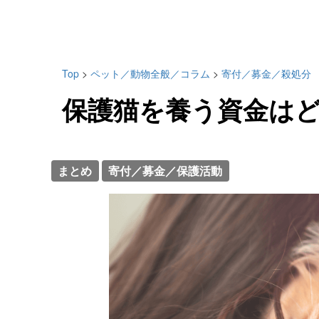
Top
>
ペット／動物全般／コラム
>
寄付／募金／殺処分
保護猫を養う資金は
まとめ
寄付／募金／保護活動