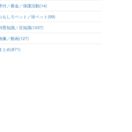
寄付／募金／保護活動(14)
おもしろペット／珍ペット(99)
飼育知識／豆知識(1037)
画像／動画(127)
まとめ(871)