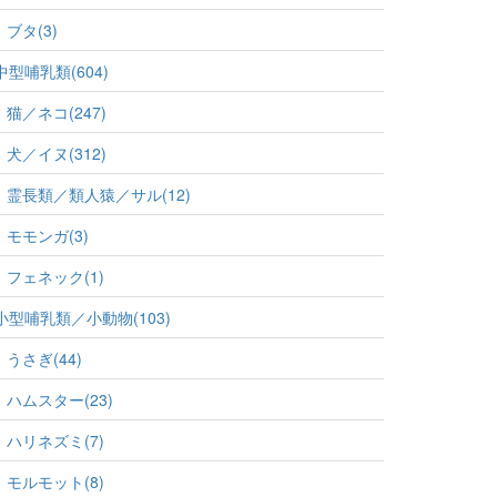
ブタ(3)
中型哺乳類(604)
猫／ネコ(247)
犬／イヌ(312)
霊長類／類人猿／サル(12)
モモンガ(3)
フェネック(1)
小型哺乳類／小動物(103)
うさぎ(44)
ハムスター(23)
ハリネズミ(7)
モルモット(8)