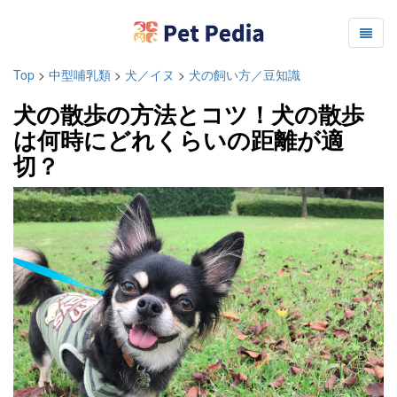
Top
>
中型哺乳類
>
犬／イヌ
>
犬の飼い方／豆知識
犬の散歩の方法とコツ！犬の散歩
は何時にどれくらいの距離が適
切？