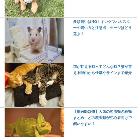
多頭飼いはNG！キンクマハムスタ
ーの飼い方と注意点！ケージはどう
選ぶ？
猫が甘える時ってどんな時？猫が甘
える理由から仕草やサインまで紹介
【獣医師監修】人気の爬虫類の種類
まとめ！どの爬虫類が初心者向けで
飼いやすい？