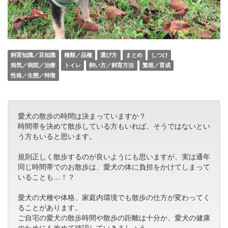
飼育知識／豆知識
種類／品種
選び方
まとめ
しつけ
病気／病院／治療
トイレ
飼い方／飼育方法
繁殖／育成
性格／生態／特徴
愛犬の散歩の時間は決まっていますか？
時間帯を決めて散歩している方もいれば、そうではないとい
う方もいると思います。
規則正しく散歩するのが良いようにも思いますが、実は通年
同じ時間帯でのお散歩は、愛犬の体に負担をかけてしまって
いることも…！？
愛犬の犬種や体格、家庭内環境でも散歩の仕方が変わってく
ることがあります。
ご自宅の愛犬の散歩時間や散歩の距離は十分か、愛犬の健康
のためにも改めて確認していきましょう。