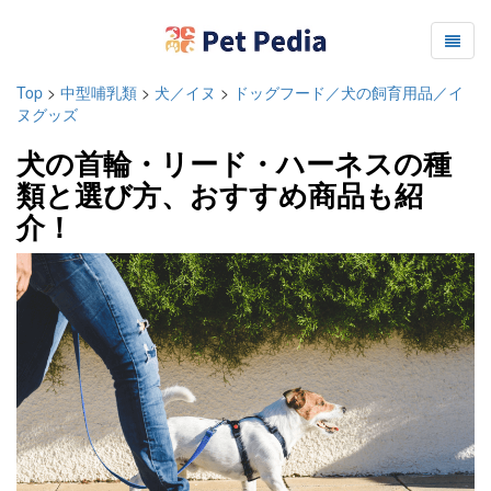
Top
>
中型哺乳類
>
犬／イヌ
>
ドッグフード／犬の飼育用品／イ
ヌグッズ
犬の首輪・リード・ハーネスの種
類と選び方、おすすめ商品も紹
介！