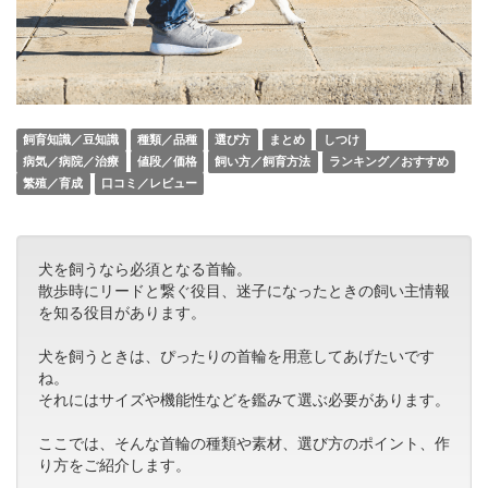
飼育知識／豆知識
種類／品種
選び方
まとめ
しつけ
病気／病院／治療
値段／価格
飼い方／飼育方法
ランキング／おすすめ
繁殖／育成
口コミ／レビュー
犬を飼うなら必須となる首輪。
散歩時にリードと繋ぐ役目、迷子になったときの飼い主情報
を知る役目があります。
犬を飼うときは、ぴったりの首輪を用意してあげたいです
ね。
それにはサイズや機能性などを鑑みて選ぶ必要があります。
ここでは、そんな首輪の種類や素材、選び方のポイント、作
り方をご紹介します。