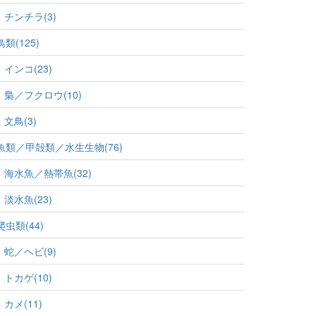
チンチラ(3)
鳥類(125)
インコ(23)
梟／フクロウ(10)
文鳥(3)
魚類／甲殻類／水生生物(76)
海水魚／熱帯魚(32)
淡水魚(23)
爬虫類(44)
蛇／ヘビ(9)
トカゲ(10)
カメ(11)