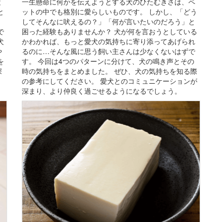
と
一生懸命に何かを伝えようとする犬のひたむきさは、ペ
と
ットの中でも格別に愛らしいものです。 しかし、「どう
、
してそんなに吠えるの？」「何が言いたいのだろう」と
で
困った経験もありませんか？ 犬が何を言おうとしている
犬
かわかれば、もっと愛犬の気持ちに寄り添ってあげられ
や
るのに…そんな風に思う飼い主さんは少なくないはずで
を
す。 今回は4つのパターンに分けて、犬の鳴き声とその
深
時の気持ちをまとめました。 ぜひ、犬の気持ちを知る際
の参考にしてください。 愛犬とのコミュニケーションが
深まり、より仲良く過ごせるようになるでしょう。