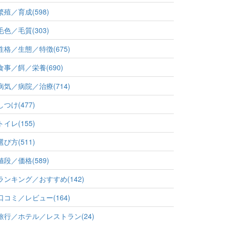
繁殖／育成(598)
毛色／毛質(303)
性格／生態／特徴(675)
食事／餌／栄養(690)
病気／病院／治療(714)
しつけ(477)
トイレ(155)
選び方(511)
値段／価格(589)
ランキング／おすすめ(142)
口コミ／レビュー(164)
旅行／ホテル／レストラン(24)