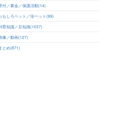
寄付／募金／保護活動(14)
おもしろペット／珍ペット(99)
飼育知識／豆知識(1037)
画像／動画(127)
まとめ(871)