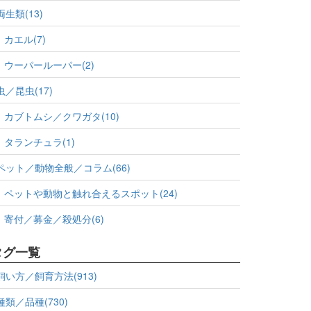
両生類(13)
カエル(7)
ウーパールーパー(2)
虫／昆虫(17)
カブトムシ／クワガタ(10)
タランチュラ(1)
ペット／動物全般／コラム(66)
ペットや動物と触れ合えるスポット(24)
寄付／募金／殺処分(6)
タグ一覧
飼い方／飼育方法(913)
種類／品種(730)