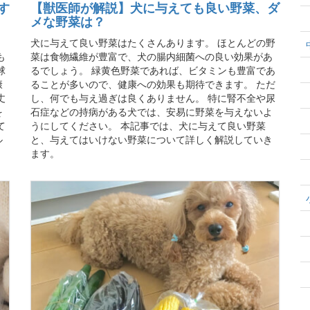
す
【獣医師が解説】犬に与えても良い野菜、ダ
メな野菜は？
犬に与えて良い野菜はたくさんあります。 ほとんどの野
も
菜は食物繊維が豊富で、犬の腸内細菌への良い効果があ
球
るでしょう。 緑黄色野菜であれば、ビタミンも豊富であ
康
ることが多いので、健康への効果も期待できます。 ただ
丈
し、何でも与え過ぎは良くありません。 特に腎不全や尿
を
石症などの持病がある犬では、安易に野菜を与えないよ
て
うにしてください。 本記事では、犬に与えて良い野菜
ル
と、与えてはいけない野菜について詳しく解説していき
。
ます。