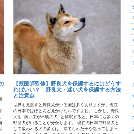
の
【獣医師監修】野良犬を保護するにはどうす
ればいい？ 野良犬・迷い犬を保護する方法
と注意点
感
世界を見渡すと野良犬がいる国は多くありますが、現在
言
の日本ではほとんど見かけないですよね。 しかし、野良
な
犬を "飼い主が不明の犬" と解釈すると、日本にも多くの
当
野良犬がいることが分かります。 現在の日本で野良犬と
世
して扱われる犬の多くは、捨てられた子や迷ってしまっ