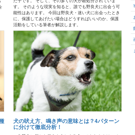
も
た子です。 そして、その多くの犬が殺処分されていま
を
す。 そのような現実を知ると、誰でも野良犬に出会う可
能性はあります。 今回は野良犬・迷い犬に出会ったとき
に、保護してあげたい場合はどうすればいいのか、保護
活動をしている筆者が解説します。
種
犬の吠え方、鳴き声の意味とは？4パターン
に分けて徹底分析！