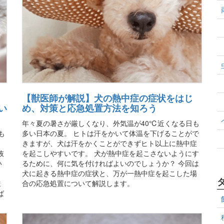
【獣医師が解説】犬の熱中症の症状をはじ
い
め、対策と応急処置方法を知ろう
年々夏の暑さが厳しくなり、外気温が40℃近くなる日も
も
多い日本の夏。 ヒトは汗をかいて体温を下げることがで
きますが、犬は汗をかくことができずヒト以上に熱中症
抜
を起こしやすいです。 犬が熱中症を起こさないようにす
い
るために、何に気を付ければよいのでしょうか？ 今回は
、
犬に起きる熱中症の症状と、万が一熱中症を起こした場
ま
合の応急処置について解説します。
ば