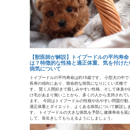
【獣医師が解説】トイプードルの平均寿命
は？特徴的な性格と適正体重、気を付けた
病気について
トイプードルの平均寿命は約15歳です。 小型犬の中で
長寿の傾向にあり、致命的な病気になりにくい犬種で
す。 賢く人間好きで親しみやすい性格、そして体臭や
け毛があまり無いことから、多くの人から支持されて
ます。 今回はトイプードルの性格や出やすい問題行動
適正体重とダイエット、よくある病気について解説し
す。 トイプードルの大きな病気を予防し健康寿命を延
して、長生きしてもらえるようにしましょう。