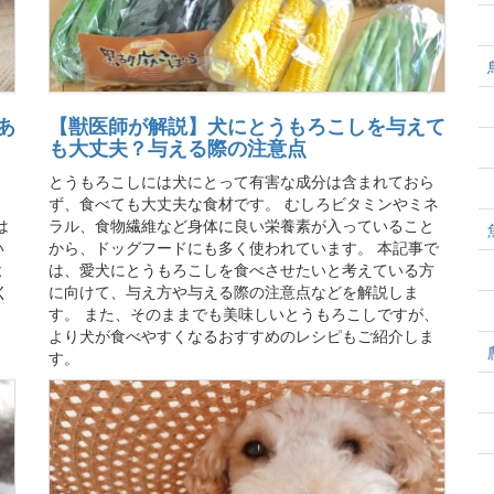
あ
【獣医師が解説】犬にとうもろこしを与えて
も大丈夫？与える際の注意点
とうもろこしには犬にとって有害な成分は含まれておら
、
ず、食べても大丈夫な食材です。 むしろビタミンやミネ
は
ラル、食物繊維など身体に良い栄養素が入っていること
い
から、ドッグフードにも多く使われています。 本記事で
よ
は、愛犬にとうもろこしを食べさせたいと考えている方
く
に向けて、与え方や与える際の注意点などを解説しま
す。 また、そのままでも美味しいとうもろこしですが、
より犬が食べやすくなるおすすめのレシピもご紹介しま
す。