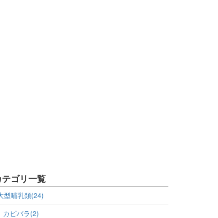
カテゴリ一覧
大型哺乳類(24)
カピバラ(2)