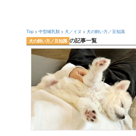
Top
>
中型哺乳類
>
犬／イヌ
>
犬の飼い方／豆知識
の記事一覧
犬の飼い方／豆知識