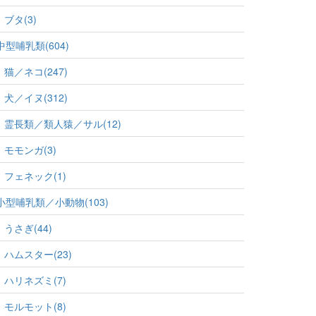
ブタ(3)
中型哺乳類(604)
猫／ネコ(247)
犬／イヌ(312)
霊長類／類人猿／サル(12)
モモンガ(3)
フェネック(1)
小型哺乳類／小動物(103)
うさぎ(44)
ハムスター(23)
ハリネズミ(7)
モルモット(8)