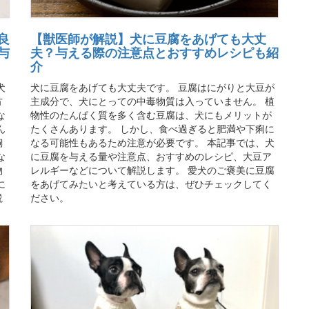
良
【獣医師が解説】犬に豆腐をあげても大丈
与
夫？与える際の注意点とおすすめレシピも紹
介
犬
犬に豆腐をあげても大丈夫です。 豆腐はにがりと大豆が
方
主成分で、犬にとっての中毒物質は入っていません。 植
な
物性のたんぱく質を多く含む豆腐は、犬にもメリットが
ん
たくさんあります。 しかし、食べ過ぎると肥満や下痢に
飼
なる可能性もあるため注意が必要です。 本記事では、犬
な
に豆腐を与える量や注意点、おすすめのレシピ、大豆ア
物
レルギーなどについて解説します。 愛犬のご褒美に豆腐
に
をあげてみたいと考えている方は、ぜひチェックしてく
説
ださい。