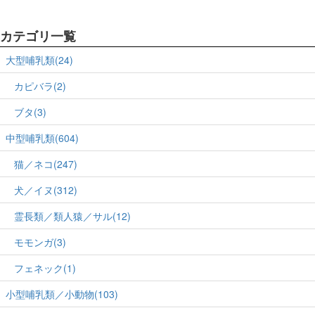
カテゴリ一覧
大型哺乳類(24)
カピバラ(2)
ブタ(3)
中型哺乳類(604)
猫／ネコ(247)
犬／イヌ(312)
霊長類／類人猿／サル(12)
モモンガ(3)
フェネック(1)
小型哺乳類／小動物(103)