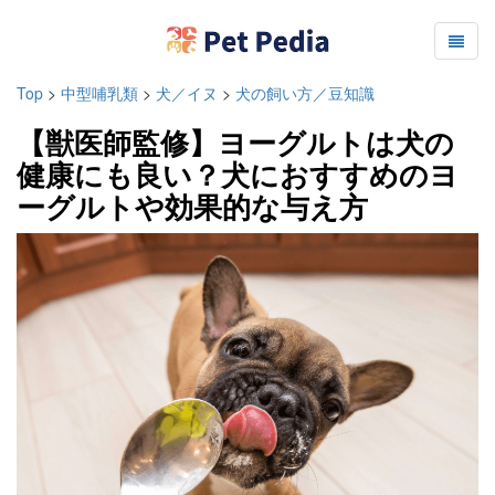
Top
>
中型哺乳類
>
犬／イヌ
>
犬の飼い方／豆知識
【獣医師監修】ヨーグルトは犬の
健康にも良い？犬におすすめのヨ
ーグルトや効果的な与え方