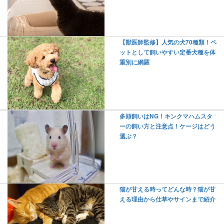
【獣医師監修】人気の犬70種類！ペ
ットとして飼いやすい定番犬種を体
重別に網羅
多頭飼いはNG！キンクマハムスタ
ーの飼い方と注意点！ケージはどう
選ぶ？
猫が甘える時ってどんな時？猫が甘
える理由から仕草やサインまで紹介