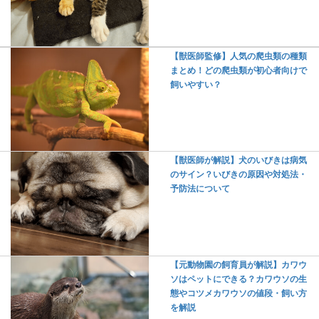
【獣医師監修】人気の爬虫類の種類
まとめ！どの爬虫類が初心者向けで
飼いやすい？
【獣医師が解説】犬のいびきは病気
のサイン？いびきの原因や対処法・
予防法について
【元動物園の飼育員が解説】カワウ
ソはペットにできる？カワウソの生
態やコツメカワウソの値段・飼い方
を解説