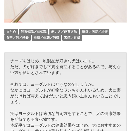
まとめ
飼育知識／豆知識
飼い方／飼育方法
病気／病院／治療
食事／餌／栄養
性格／生態／特徴
繁殖／育成
チーズをはじめ、乳製品が好きな犬はいます。
ただ、犬が好きでも下痢を発症することがあるので、与えな
い方が良いとされています。
それでは、ヨーグルトはどうなのでしょうか。
なかにはヨーグルトが好物なワンちゃんもいるため、犬に害
がなければ与えてあげたいと思う飼い主さんもいることでし
ょう。
実はヨーグルトは適切な与え方をすることで、犬の健康効果
を期待できる食べ物です。
本記事ではヨーグルトの健康効果をはじめ、犬におすすめの
ヨーグルト、犬への上手な与え方などを解説します。