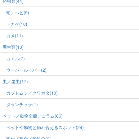
爬虫類(44)
蛇／ヘビ(9)
トカゲ(10)
カメ(11)
両生類(13)
カエル(7)
ウーパールーパー(2)
虫／昆虫(17)
カブトムシ／クワガタ(10)
タランチュラ(1)
ペット／動物全般／コラム(66)
ペットや動物と触れ合えるスポット(24)
寄付／募金／殺処分(6)