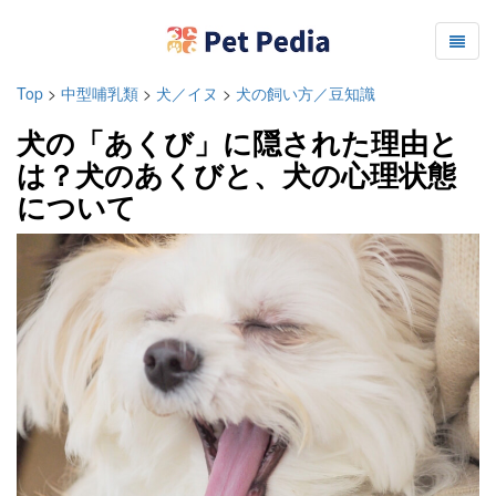
Top
>
中型哺乳類
>
犬／イヌ
>
犬の飼い方／豆知識
犬の「あくび」に隠された理由と
は？犬のあくびと、犬の心理状態
について