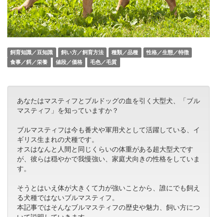
飼育知識／豆知識
飼い方／飼育方法
種類／品種
性格／生態／特徴
食事／餌／栄養
値段／価格
毛色／毛質
あなたはマスティフとブルドッグの血を引く大型犬、「ブル
マスティフ」を知っていますか？
ブルマスティフは今も番犬や軍用犬として活躍している、イ
ギリス生まれの犬種です。
オスはなんと人間と同じくらいの体重がある超大型犬です
が、彼らは穏やかで我慢強い、家庭犬向きの性格をしていま
す。
そうとはいえ体が大きくて力が強いことから、誰にでも飼え
る犬種ではないブルマスティフ。
本記事ではそんなブルマスティフの歴史や魅力、飼い方につ
いて説明していきます。