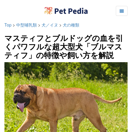
Top
>
中型哺乳類
>
犬／イヌ
>
犬の種類
マスティフとブルドッグの血を引
くパワフルな超大型犬「ブルマス
ティフ」の特徴や飼い方を解説