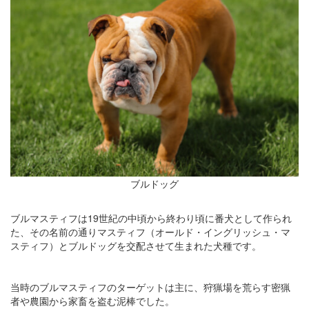
ブルドッグ
ブルマスティフは19世紀の中頃から終わり頃に番犬として作られ
た、その名前の通りマスティフ（オールド・イングリッシュ・マ
スティフ）とブルドッグを交配させて生まれた犬種です。
当時のブルマスティフのターゲットは主に、狩猟場を荒らす密猟
者や農園から家畜を盗む泥棒でした。