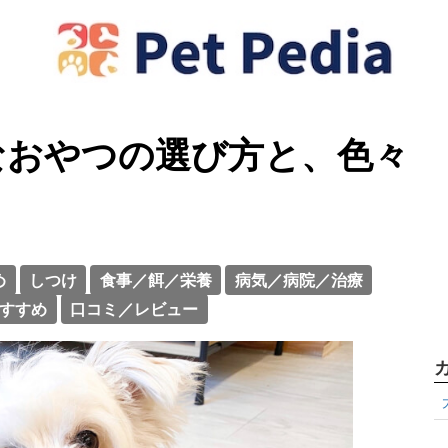
なおやつの選び方と、色々
め
しつけ
食事／餌／栄養
病気／病院／治療
すすめ
口コミ／レビュー