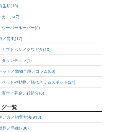
両生類(13)
カエル(7)
ウーパールーパー(2)
虫／昆虫(17)
カブトムシ／クワガタ(10)
タランチュラ(1)
ペット／動物全般／コラム(66)
ペットや動物と触れ合えるスポット(24)
寄付／募金／殺処分(6)
タグ一覧
飼い方／飼育方法(913)
種類／品種(730)