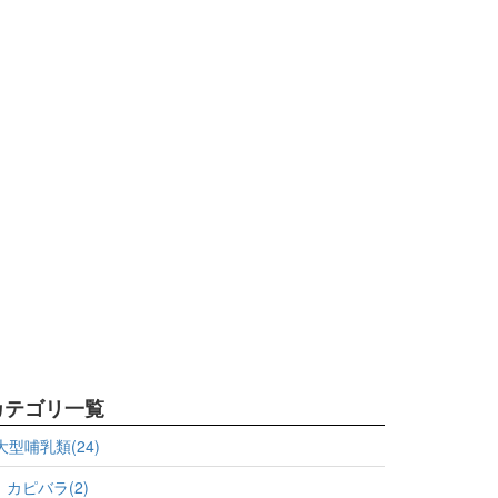
カテゴリ一覧
大型哺乳類(24)
カピバラ(2)