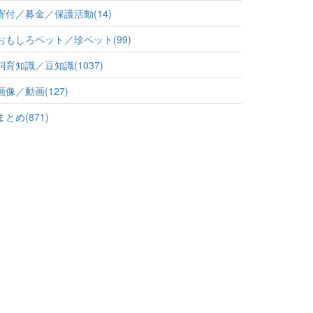
寄付／募金／保護活動(14)
おもしろペット／珍ペット(99)
飼育知識／豆知識(1037)
画像／動画(127)
まとめ(871)