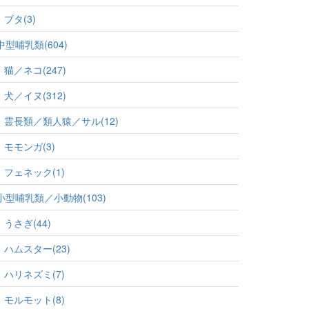
ブタ(3)
中型哺乳類(604)
猫／ネコ(247)
犬／イヌ(312)
霊長類／類人猿／サル(12)
モモンガ(3)
フェネック(1)
小型哺乳類／小動物(103)
うさぎ(44)
ハムスター(23)
ハリネズミ(7)
モルモット(8)