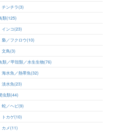
チンチラ(3)
鳥類(125)
インコ(23)
梟／フクロウ(10)
文鳥(3)
魚類／甲殻類／水生生物(76)
海水魚／熱帯魚(32)
淡水魚(23)
爬虫類(44)
蛇／ヘビ(9)
トカゲ(10)
カメ(11)