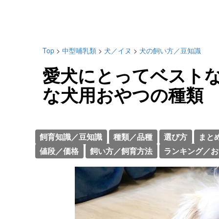
Top
>
中型哺乳類
>
犬／イヌ
>
犬の飼い方／豆知識
愛犬にとってベスト
な犬用おやつの種類
飼育知識／豆知識
種類／品種
選び方
まと
値段／価格
飼い方／飼育方法
ランキング／お