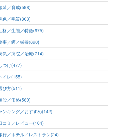
繁殖／育成(598)
毛色／毛質(303)
性格／生態／特徴(675)
食事／餌／栄養(690)
病気／病院／治療(714)
しつけ(477)
トイレ(155)
選び方(511)
値段／価格(589)
ランキング／おすすめ(142)
口コミ／レビュー(164)
旅行／ホテル／レストラン(24)