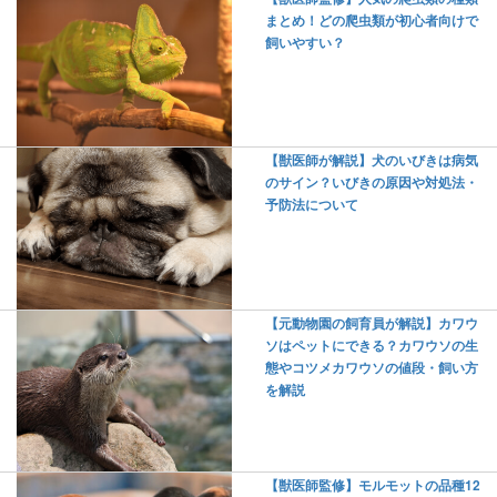
まとめ！どの爬虫類が初心者向けで
飼いやすい？
【獣医師が解説】犬のいびきは病気
のサイン？いびきの原因や対処法・
予防法について
【元動物園の飼育員が解説】カワウ
ソはペットにできる？カワウソの生
態やコツメカワウソの値段・飼い方
を解説
【獣医師監修】モルモットの品種12