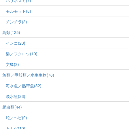
ハリネズミ(7)
モルモット(8)
チンチラ(3)
鳥類(125)
インコ(23)
梟／フクロウ(10)
文鳥(3)
魚類／甲殻類／水生生物(76)
海水魚／熱帯魚(32)
淡水魚(23)
爬虫類(44)
蛇／ヘビ(9)
トカゲ(10)