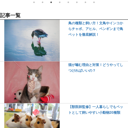
記事一覧
鳥の種類と飼い方！文鳥やインコか
らチャボ、アヒル、ペンギンまで鳥
ペットを徹底解説！
猫が噛む理由と対策！どうやってし
つければいいの？
【獣医師監修】一人暮らしでもペッ
トとして飼いやすい小動物20種類