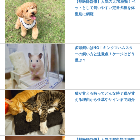
【獣医師監修】人気の犬70種類！ペ
ットとして飼いやすい定番犬種を体
重別に網羅
多頭飼いはNG！キンクマハムスタ
ーの飼い方と注意点！ケージはどう
選ぶ？
猫が甘える時ってどんな時？猫が甘
える理由から仕草やサインまで紹介
【獣医師監修】人気の爬虫類の種類