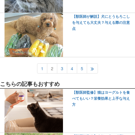
【獣医師が解説】犬にとうもろこし
を与えても大丈夫？与える際の注意
点
1
2
3
4
5
こちらの記事もおすすめ
【獣医師監修】猫はヨーグルトを食
べてもいい？栄養効果と上手な与え
方