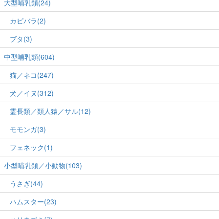
大型哺乳類(24)
カピバラ(2)
ブタ(3)
中型哺乳類(604)
猫／ネコ(247)
犬／イヌ(312)
霊長類／類人猿／サル(12)
モモンガ(3)
フェネック(1)
小型哺乳類／小動物(103)
うさぎ(44)
ハムスター(23)