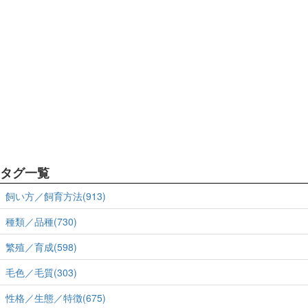
タグ一覧
飼い方／飼育方法(913)
種類／品種(730)
繁殖／育成(598)
毛色／毛質(303)
性格／生態／特徴(675)