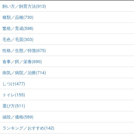
飼い方／飼育方法(913)
種類／品種(730)
繁殖／育成(598)
毛色／毛質(303)
性格／生態／特徴(675)
食事／餌／栄養(690)
病気／病院／治療(714)
しつけ(477)
トイレ(155)
選び方(511)
値段／価格(589)
ランキング／おすすめ(142)