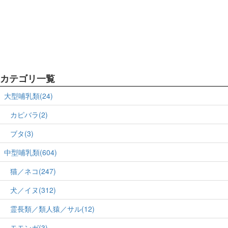
カテゴリ一覧
大型哺乳類(24)
カピバラ(2)
ブタ(3)
中型哺乳類(604)
猫／ネコ(247)
犬／イヌ(312)
霊長類／類人猿／サル(12)
モモンガ(3)