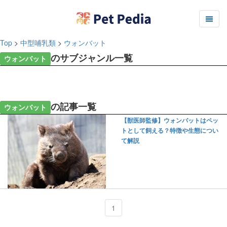
Top
>
中型哺乳類
>
ウォンバット
のサブジャンル一覧
ウォンバット
の記事一覧
ウォンバット
【獣医師監修】ウォンバットはペッ
トとして飼える？特徴や生態につい
て解説
1