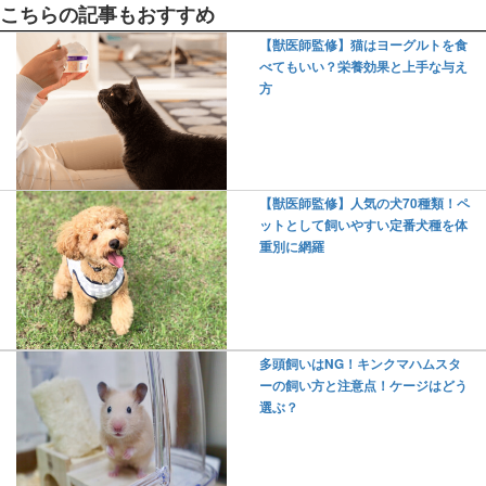
こちらの記事もおすすめ
【獣医師監修】猫はヨーグルトを食
べてもいい？栄養効果と上手な与え
方
【獣医師監修】人気の犬70種類！ペ
ットとして飼いやすい定番犬種を体
重別に網羅
多頭飼いはNG！キンクマハムスタ
ーの飼い方と注意点！ケージはどう
選ぶ？