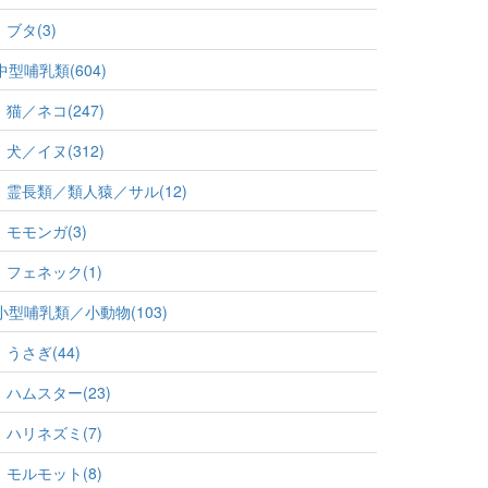
ブタ(3)
中型哺乳類(604)
猫／ネコ(247)
犬／イヌ(312)
霊長類／類人猿／サル(12)
モモンガ(3)
フェネック(1)
小型哺乳類／小動物(103)
うさぎ(44)
ハムスター(23)
ハリネズミ(7)
モルモット(8)