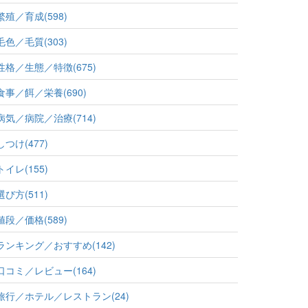
繁殖／育成(598)
毛色／毛質(303)
性格／生態／特徴(675)
食事／餌／栄養(690)
病気／病院／治療(714)
しつけ(477)
トイレ(155)
選び方(511)
値段／価格(589)
ランキング／おすすめ(142)
口コミ／レビュー(164)
旅行／ホテル／レストラン(24)