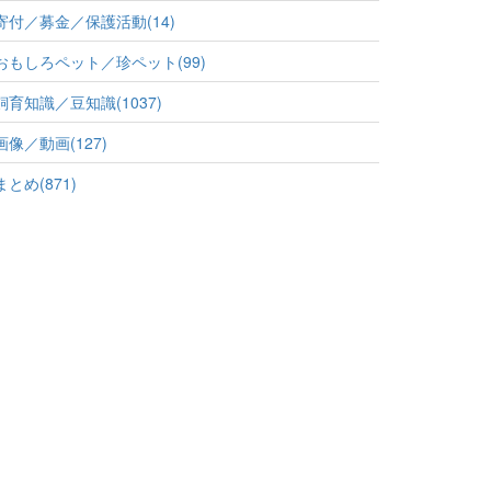
寄付／募金／保護活動(14)
おもしろペット／珍ペット(99)
飼育知識／豆知識(1037)
画像／動画(127)
まとめ(871)