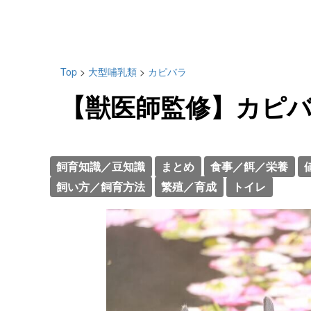
Top
>
大型哺乳類
>
カピバラ
【獣医師監修】カピ
飼育知識／豆知識
まとめ
食事／餌／栄養
飼い方／飼育方法
繁殖／育成
トイレ