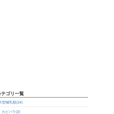
カテゴリ一覧
大型哺乳類(24)
カピバラ(2)