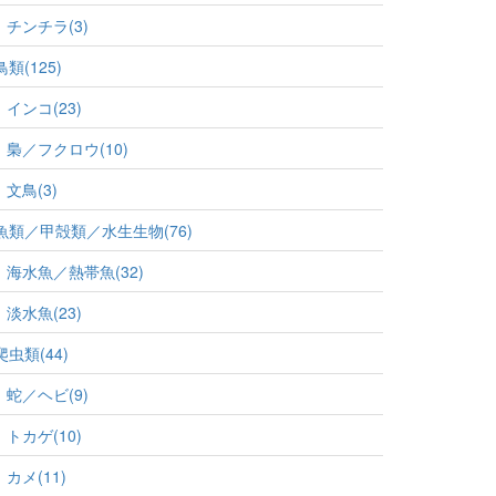
チンチラ(3)
鳥類(125)
インコ(23)
梟／フクロウ(10)
文鳥(3)
魚類／甲殻類／水生生物(76)
海水魚／熱帯魚(32)
淡水魚(23)
爬虫類(44)
蛇／ヘビ(9)
トカゲ(10)
カメ(11)