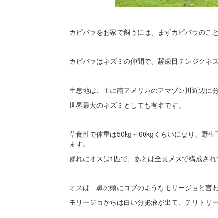
カピバラをお家で飼うには、まずカピバラのこ
カピバラはネズミの仲間で、齧歯目テンジクネ
生息地は、主に南アメリカのアマゾン川近辺に
世界最大のネズミとしても有名です。
草食性で体重は50kg～60kgくらいになり、野
ます。
群れにオスは1匹で、あとは全員メスで構成され
オスは、鼻の頭にコブのようなモリージョと言
モリージョからは白い分泌液が出て、テリトリ