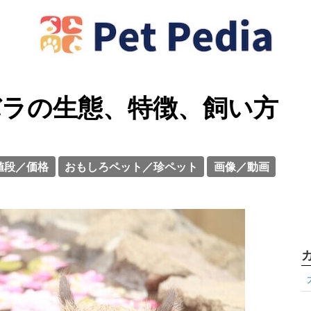
バラの生態、特徴、飼い方
値段／価格
おもしろペット／珍ペット
画像／動画