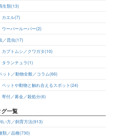
両生類(13)
カエル(7)
ウーパールーパー(2)
虫／昆虫(17)
カブトムシ／クワガタ(10)
タランチュラ(1)
ペット／動物全般／コラム(66)
ペットや動物と触れ合えるスポット(24)
寄付／募金／殺処分(6)
タグ一覧
飼い方／飼育方法(913)
種類／品種(730)