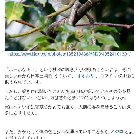
https://www.flickr.com/photos/135210468@N03/49524101301/
「ホーホケキョ」という独特の鳴き声が特徴のうぐいすは、その
美しい声から日本三鳴鳥(うぐいす、
オオルリ
、コマドリ)の1種に
数えられています。
しかし、鳴き声は聞いたことがあるけれど鳴いているその姿を見
たことはない･･･という方は意外と多いのではないでしょうか。
実はうぐいすは警戒心がとても強く、人前に姿を見せることは滅
多にありません。
また、姿かたちや体の色も少々似通っていることから
メジロ
とよ
く混同されています。