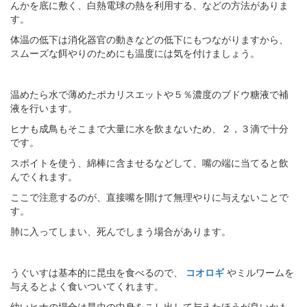
んかを底に敷く、白熱電球の熱を利用する、などの方法がありま
す。
体温の低下は消化器官の動きなどの低下にもつながりますから、
スムーズな餌やりのためにも温度には気を付けましょう。
温めたら水で薄めたポカリスエットや５％濃度のブドウ糖液で補
液を行います。
ヒナも成鳥もそこまで大量に水を飲まないため、２，３滴で十分
です。
スポイトを使う、綿棒に含ませるなどして、嘴の端に当てると飲
んでくれます。
ここで注意するのが、直接嘴を開けて無理やりに与えないことで
す。
肺に入ってしまい、死んでしまう場合があります。
うぐいすは基本的に昆虫を食べるので、
コオロギ
やミルワームを
与えるとよく食いついてくれます。
幼いヒナの場合は昆虫の中身をこし出して与えたほうが良いかも