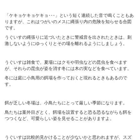
「ケキョケキョケキョ･･･」という短く連続した音で鳴くこともあ
りますが、これはつがいのメスに縄張り内の危険を知らせる合図
です。
うぐいすの縄張りに近づいたときに警戒音を出されたときは、刺
激しないようにゆっくりとその場を離れるようにしましょう。
うぐいすは雑食で、夏場にはクモや羽虫などの昆虫を食べます
が、それらの昆虫が姿を消す冬には木の実などを食べています。
冬には庭に小鳥用の餌場を作っておくと現れるときもあるので
す。
餌が乏しい冬場は、小鳥たちにとって厳しい季節になります。
鳥たちは案外目ざとく、餌場を設置すると恐る恐るながらも餌を
つつくなど、可愛らしい姿を見せることがありますよ。
うぐいすは比較的見かけることが少ないかと思われますが、スズ