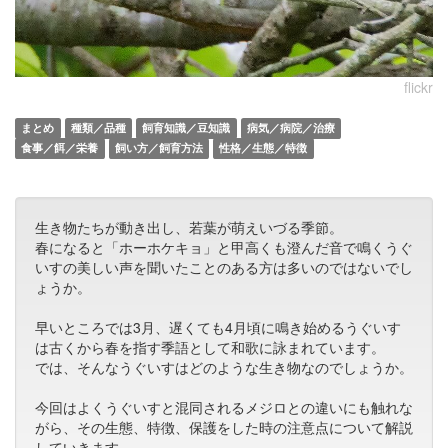
flickr
まとめ
種類／品種
飼育知識／豆知識
病気／病院／治療
食事／餌／栄養
飼い方／飼育方法
性格／生態／特徴
生き物たちが動き出し、若葉が萌えいづる季節。
春になると「ホーホケキョ」と甲高くも澄んだ音で鳴くうぐ
いすの美しい声を聞いたことのある方は多いのではないでし
ょうか。
早いところでは3月、遅くても4月頃に鳴き始めるうぐいす
は古くから春を指す季語として和歌に詠まれています。
では、そんなうぐいすはどのような生き物なのでしょうか。
今回はよくうぐいすと混同されるメジロとの違いにも触れな
がら、その生態、特徴、保護をした時の注意点について解説
していきます。