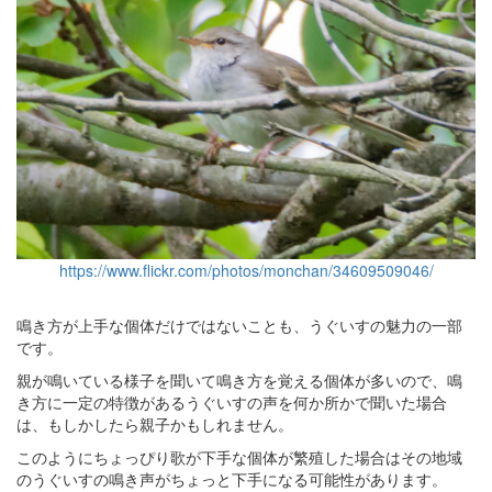
https://www.flickr.com/photos/monchan/34609509046/
鳴き方が上手な個体だけではないことも、うぐいすの魅力の一部
です。
親が鳴いている様子を聞いて鳴き方を覚える個体が多いので、鳴
き方に一定の特徴があるうぐいすの声を何か所かで聞いた場合
は、もしかしたら親子かもしれません。
このようにちょっぴり歌が下手な個体が繁殖した場合はその地域
のうぐいすの鳴き声がちょっと下手になる可能性があります。