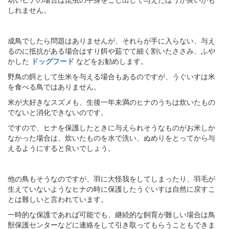
しれません。
成鳥でしたら問題はありませんが、それらが手に入らない、与え
るのに抵抗がある場合はすり餌や茹でて細く割いたささみ、ふや
かした
ドッグフード
などをお勧めします。
野鳥の餌として生米を与える場合もあるのですが、うぐいすは米
を食べる鳥ではありません。
米が大好きなスズメも、生後一年未満のヒナのうちは炊いたもの
でないと消化できないのです。
ですので、ヒナを保護したときに与えられそうなものがお米しか
なかった場合は、炊いたものを水で洗い、ぬめりをとってから与
えるようにすると良いでしょう。
他の鳥もそうなのですが、羽に大怪我をしてしまったり、羽毛が
生えていないようなヒナの時に保護したうぐいすは自然に戻すこ
とは難しいと言われています。
一時的な保護であれば可能でも、継続的な飼育が難しい場合は鳥
獣保護センターなどに連絡をして引き取ってもらうこともできま