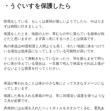
・うぐいすを保護したら
怪我をしている、もしくは衰弱が激しいようでしたら、やはりま
ずは病院に行きましょう。
保護をしたとき、地面の上や、草むらの中に落ちている個体が殆
どだと思いますが、まず真っ先にするべきことは保温です。
鳥の体温は40度程度と人間よりも高く、冷たい地面に体をつけて
いる場合は低体温になってしまっている可能性が高いです。
ぐったりとして身動きをしていなかったり、羽を膨らませて明ら
かに体が冷えている場合は、一旦服で包んで体温をそれ以上逃が
さないような措置を行ってください。
体温が奪われることは体が小さな鳥にとって大きなダメージにな
ってしまいます。
保護した鳥を入れる巣箱の中は、常に30度近い温度を保つような
工夫が必要です。
具体的にはお湯を入れたペットボトルをタオルでくるむ、電気あ