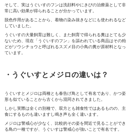
そして、実はうぐいすのフンは洗顔料やにきびの治療薬として非
常に高い効果が得られることが分かっています。
脱色作用があることから、着物の染み抜きなどにも使われるなど
していました。
うぐいすの大量飼育は難しく、また飼育で得られる糞はとても少
ないため、現在「うぐいすのフン」を謳われている商品はその殆
どがソウシチョウと呼ばれるスズメ目の小鳥の糞が原材料となっ
ています。
・うぐいすとメジロの違いは？
うぐいすとメジロは両種とも春告げ鳥として有名であり、かつ姿
形も似ていることから古くから混同されてきました。
しかし実際は全くの別種で、双方とも雑食性ではあるものの、主
食にするものも違いますし鳴き声も全く違います。
メジロは警戒心が少なく、比較的その姿を間近で見ることができ
る鳥の一種ですが、うぐいすは警戒心が強いことで有名です。