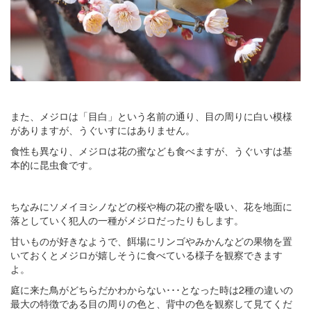
また、メジロは「目白」という名前の通り、目の周りに白い模様
がありますが、うぐいすにはありません。
食性も異なり、メジロは花の蜜なども食べますが、うぐいすは基
本的に昆虫食です。
ちなみにソメイヨシノなどの桜や梅の花の蜜を吸い、花を地面に
落としていく犯人の一種がメジロだったりもします。
甘いものが好きなようで、餌場にリンゴやみかんなどの果物を置
いておくとメジロが嬉しそうに食べている様子を観察できます
よ。
庭に来た鳥がどちらだかわからない･･･となった時は2種の違いの
最大の特徴である目の周りの色と、背中の色を観察して見てくだ