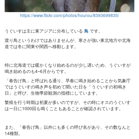
https://www.flickr.com/photos/hourou/8393699835/
うぐいすは主に東アジアに分布している
鳥
です。
渡り鳥というわけではありませんが、寒さが強い東北地方や北海
道では冬に関東や関西へ移動します。
特に北海道では暖かくなり始めるのが少し遅いため、うぐいすが
鳴き始めるのも4~6月からです。
「春告げ鳥」と呼ばれる通り、早春に鳴き始めることから気象庁
ではうぐいすの鳴き声を初めて聞いた日を「うぐいすの初鳴き
日」と呼び、生物季節観測の指標にしています。
繁殖を行う時期は初夏が多いのですが、その時にオスのうぐいす
は一日に1000回も鳴くこともあることが確認されています。
また、「春告げ鳥」以外にも多くの呼び名があり、その数なんと
14種類。