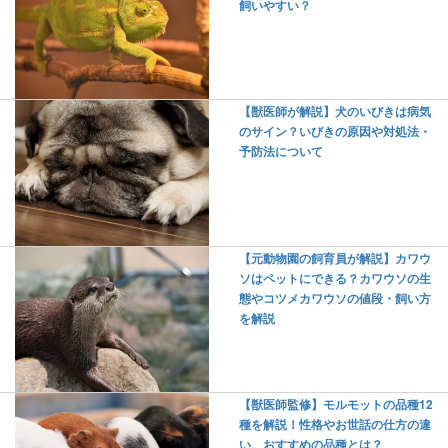
飼いやすい？
【獣医師が解説】犬のいびきは病気
のサイン？いびきの原因や対処法・
予防法について
【元動物園の飼育員が解説】カワウ
ソはペットにできる？カワウソの生
態やコツメカワウソの値段・飼い方
を解説
【獣医師監修】モルモットの品種12
種を解説！性格やお世話の仕方の違
い、おすすめの品種とは？