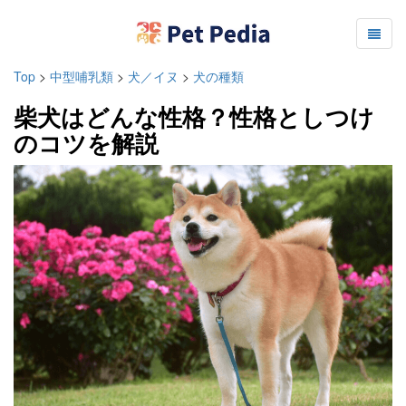
Top
>
中型哺乳類
>
犬／イヌ
>
犬の種類
柴犬はどんな性格？性格としつけ
のコツを解説