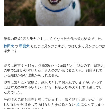
筆者の愛犬2匹も柴犬ですし、亡くなった先代の犬も柴犬でした。
秋田犬
や
甲斐犬
もたまに見かけますが、やはり多く見かけるのは
柴犬です。
柴犬は体重９～14㎏、体高35㎝～40㎝ほどと小型なので、日本犬
の中では飼いやすいとたくさんの方が感じることも、飼育されて
いる頭数が多い理由かもしれません。
現在はほとんど家庭犬、愛玩犬として飼われていますが、かつて
は日本犬の中で小型といえども、狩猟犬や番犬として活躍してい
た犬でした。
その頃の気質を現在も有していますし、賢く能力も高いため、正
しい扱いや飼育をしてあげないと手に負えない
犬
になってしまう
可能性もなくはありません。