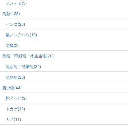
チンチラ(3)
鳥類(125)
インコ(23)
梟／フクロウ(10)
文鳥(3)
魚類／甲殻類／水生生物(76)
海水魚／熱帯魚(32)
淡水魚(23)
爬虫類(44)
蛇／ヘビ(9)
トカゲ(10)
カメ(11)