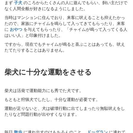
まず
子犬
のころからたくさんの人に遊んでもらい、飼い主だけで
なく人間全般が好きになるようにしました。
当時はマンションに住んでおり、来客に吠えることも抑えたかっ
たので、家族にチャイムを鳴らして入ってきてもらったり、来客
に
おやつ
を与えてもらったり、「チャイムが鳴って入ってくる人
はいい人」と印象付けました。
ですから、現在でもチャイムが鳴ると喜ぶことはあっても、吠え
たてたりすることはありません。
柴犬に十分な運動をさせる
柴犬は活発で運動能力にも秀でた犬です。
もともと狩猟犬でしたし、十分な運動が必要です。
運動が足りないと、犬は破壊行動に出てしまったり無駄吠えをし
たりなど問題行動が出やすくなります。
毎日
散歩
に連れ出すのはもちろんのこと、
ドッグラン
に連れて