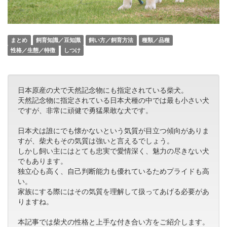
まとめ
飼育知識／豆知識
飼い方／飼育方法
種類／品種
性格／生態／特徴
しつけ
日本原産の犬で天然記念物にも指定されている柴犬。
天然記念物に指定されている日本犬種の中では最も小さい犬
ですが、非常に頑健で勇猛果敢な犬です。
日本犬は誰にでも懐かないという気質が目立つ傾向がありま
すが、柴犬もその気質は強いと言えるでしょう。
しかし飼い主にはとても忠実で愛情深く、魅力の尽きない犬
でもあります。
独立心も高く、自己判断能力も優れているためプライドも高
い。
家族にする際にはその気質を理解して扱ってあげる必要があ
りますね。
本記事では柴犬の性格と上手な付き合い方をご紹介します。