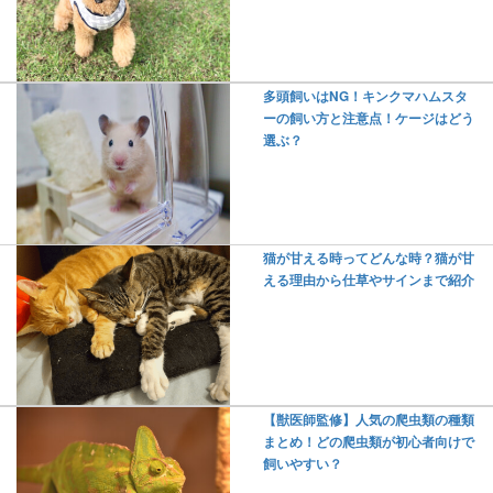
多頭飼いはNG！キンクマハムスタ
ーの飼い方と注意点！ケージはどう
選ぶ？
猫が甘える時ってどんな時？猫が甘
える理由から仕草やサインまで紹介
【獣医師監修】人気の爬虫類の種類
まとめ！どの爬虫類が初心者向けで
飼いやすい？