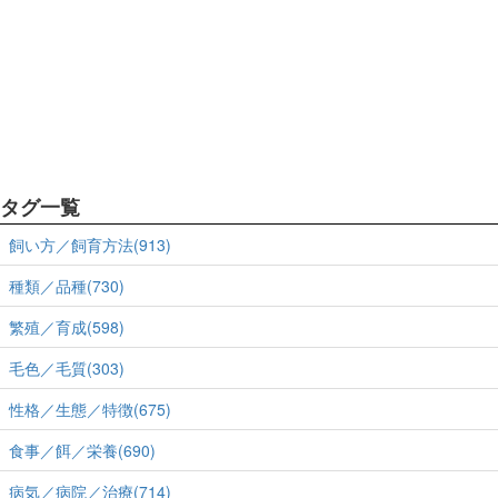
タグ一覧
飼い方／飼育方法(913)
種類／品種(730)
繁殖／育成(598)
毛色／毛質(303)
性格／生態／特徴(675)
食事／餌／栄養(690)
病気／病院／治療(714)