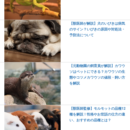
【獣医師が解説】犬のいびきは病気
のサイン？いびきの原因や対処法・
予防法について
【元動物園の飼育員が解説】カワウ
ソはペットにできる？カワウソの生
態やコツメカワウソの値段・飼い方
を解説
【獣医師監修】モルモットの品種12
種を解説！性格やお世話の仕方の違
い、おすすめの品種とは？