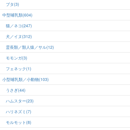
ブタ(3)
中型哺乳類(604)
猫／ネコ(247)
犬／イヌ(312)
霊長類／類人猿／サル(12)
モモンガ(3)
フェネック(1)
小型哺乳類／小動物(103)
うさぎ(44)
ハムスター(23)
ハリネズミ(7)
モルモット(8)