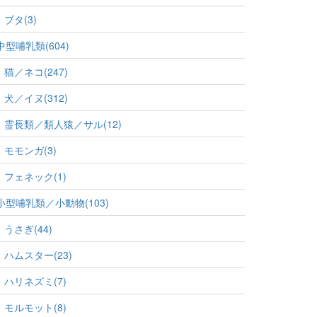
ブタ(3)
中型哺乳類(604)
猫／ネコ(247)
犬／イヌ(312)
霊長類／類人猿／サル(12)
モモンガ(3)
フェネック(1)
小型哺乳類／小動物(103)
うさぎ(44)
ハムスター(23)
ハリネズミ(7)
モルモット(8)