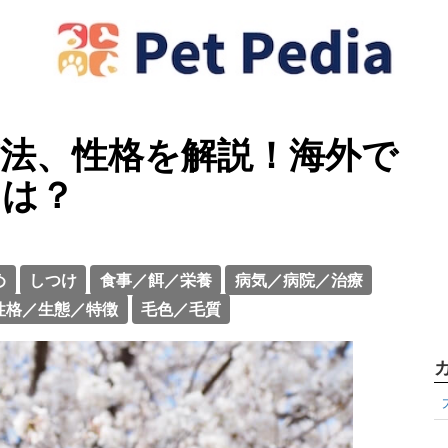
方法、性格を解説！海外で
とは？
め
しつけ
食事／餌／栄養
病気／病院／治療
性格／生態／特徴
毛色／毛質