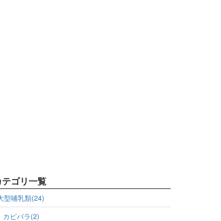
カテゴリ一覧
大型哺乳類(24)
カピバラ(2)