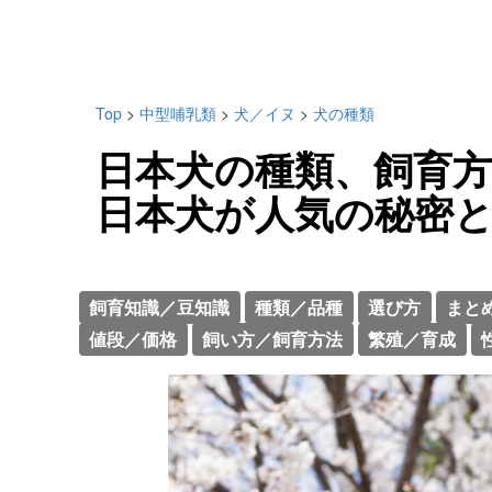
Top
>
中型哺乳類
>
犬／イヌ
>
犬の種類
日本犬の種類、飼育
日本犬が人気の秘密
飼育知識／豆知識
種類／品種
選び方
まと
値段／価格
飼い方／飼育方法
繁殖／育成