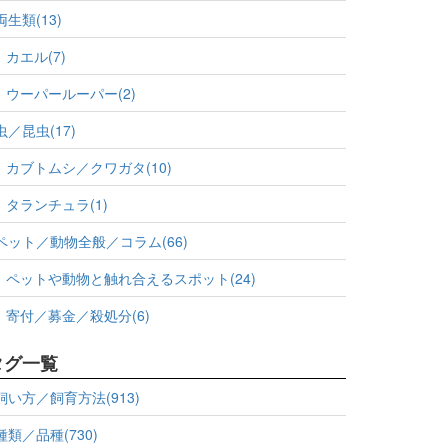
両生類(13)
カエル(7)
ウーパールーパー(2)
虫／昆虫(17)
カブトムシ／クワガタ(10)
タランチュラ(1)
ペット／動物全般／コラム(66)
ペットや動物と触れ合えるスポット(24)
寄付／募金／殺処分(6)
タグ一覧
飼い方／飼育方法(913)
種類／品種(730)