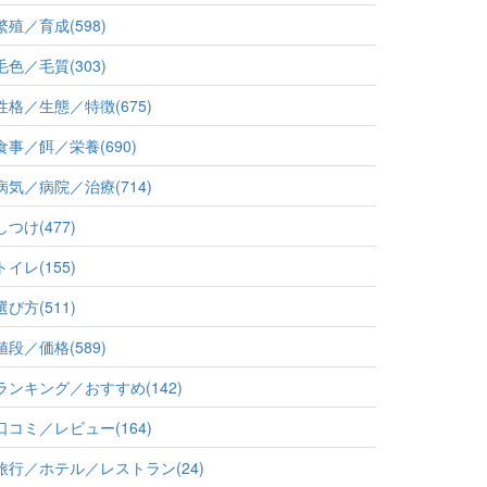
繁殖／育成(598)
毛色／毛質(303)
性格／生態／特徴(675)
食事／餌／栄養(690)
病気／病院／治療(714)
しつけ(477)
トイレ(155)
選び方(511)
値段／価格(589)
ランキング／おすすめ(142)
口コミ／レビュー(164)
旅行／ホテル／レストラン(24)