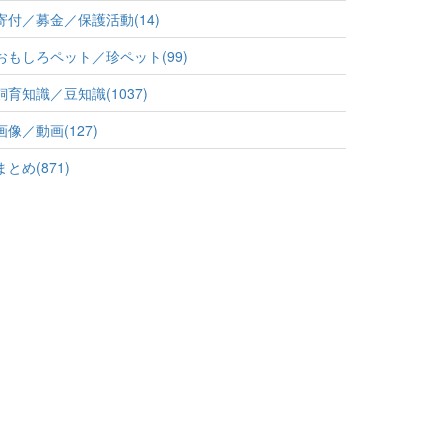
寄付／募金／保護活動(14)
おもしろペット／珍ペット(99)
飼育知識／豆知識(1037)
画像／動画(127)
まとめ(871)