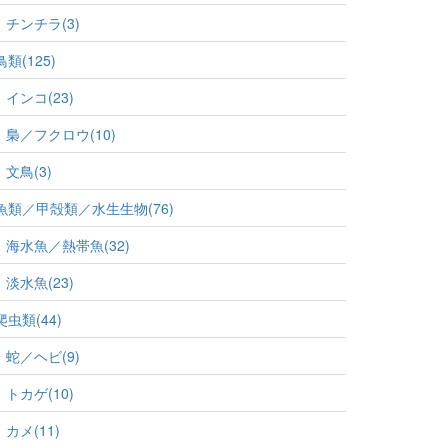
チンチラ(3)
鳥類(125)
インコ(23)
梟／フクロウ(10)
文鳥(3)
魚類／甲殻類／水生生物(76)
海水魚／熱帯魚(32)
淡水魚(23)
爬虫類(44)
蛇／ヘビ(9)
トカゲ(10)
カメ(11)