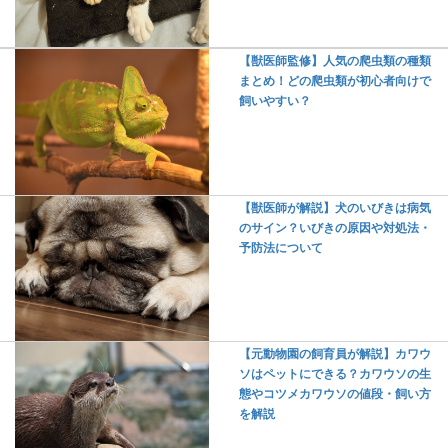
【獣医師監修】人気の爬虫類の種類
まとめ！どの爬虫類が初心者向けで
飼いやすい？
【獣医師が解説】犬のいびきは病気
のサイン？いびきの原因や対処法・
予防法について
【元動物園の飼育員が解説】カワウ
ソはペットにできる？カワウソの生
態やコツメカワウソの値段・飼い方
を解説