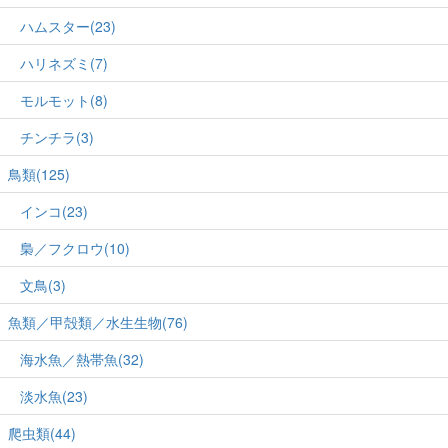
ハムスター(23)
ハリネズミ(7)
モルモット(8)
チンチラ(3)
鳥類(125)
インコ(23)
梟／フクロウ(10)
文鳥(3)
魚類／甲殻類／水生生物(76)
海水魚／熱帯魚(32)
淡水魚(23)
爬虫類(44)