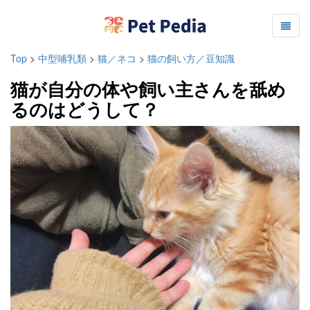
Top
>
中型哺乳類
>
猫／ネコ
>
猫の飼い方／豆知識
猫が自分の体や飼い主さんを舐め
るのはどうして？