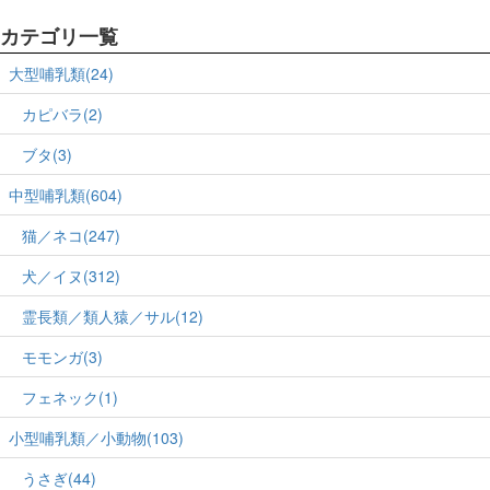
カテゴリ一覧
大型哺乳類(24)
カピバラ(2)
ブタ(3)
中型哺乳類(604)
猫／ネコ(247)
犬／イヌ(312)
霊長類／類人猿／サル(12)
モモンガ(3)
フェネック(1)
小型哺乳類／小動物(103)
うさぎ(44)