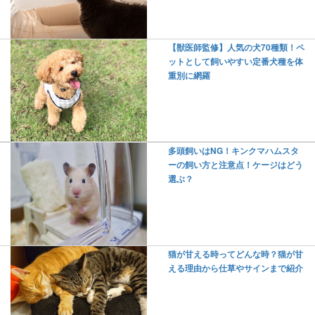
【獣医師監修】人気の犬70種類！ペ
ットとして飼いやすい定番犬種を体
重別に網羅
多頭飼いはNG！キンクマハムスタ
ーの飼い方と注意点！ケージはどう
選ぶ？
猫が甘える時ってどんな時？猫が甘
える理由から仕草やサインまで紹介