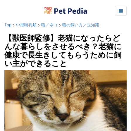
Top
>
中型哺乳類
>
猫／ネコ
>
猫の飼い方／豆知識
【獣医師監修】老猫になったらど
んな暮らしをさせるべき？老猫に
健康で長生きしてもらうために飼
い主ができること