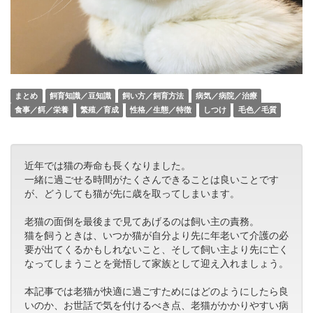
まとめ
飼育知識／豆知識
飼い方／飼育方法
病気／病院／治療
食事／餌／栄養
繁殖／育成
性格／生態／特徴
しつけ
毛色／毛質
近年では猫の寿命も長くなりました。
一緒に過ごせる時間がたくさんできることは良いことです
が、どうしても猫が先に歳を取ってしまいます。
老猫の面倒を最後まで見てあげるのは飼い主の責務。
猫を飼うときは、いつか猫が自分より先に年老いて介護の必
要が出てくるかもしれないこと、そして飼い主より先に亡く
なってしまうことを覚悟して家族として迎え入れましょう。
本記事では老猫が快適に過ごすためにはどのようにしたら良
いのか、お世話で気を付けるべき点、老猫がかかりやすい病