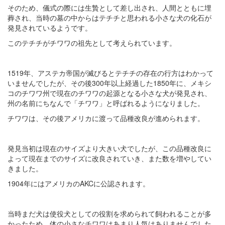
そのため、儀式の際には生贄として差し出され、人間とともに埋
葬され、当時の墓の中からはテチチと思われる小さな犬の化石が
発見されているようです。
このテチチがチワワの祖先として考えられています。
1519年、アステカ帝国が滅びるとテチチの存在の行方はわかって
いませんでしたが、その後300年以上経過した1850年に、メキシ
コのチワワ州で現在のチワワの起源となる小さな犬が発見され、
州の名前にちなんで「チワワ」と呼ばれるようになりました。
チワワは、その後アメリカに渡って品種改良が進められます。
発見当初は現在のサイズより大きい犬でしたが、この品種改良に
よって現在までのサイズに改良されていき、また数を増やしてい
きました。
1904年にはアメリカのAKCに公認されます。
当時まだ犬は使役犬としての役割を求められて飼われることが多
かったため、体の小さなチワワはあまり人気はありませんでした