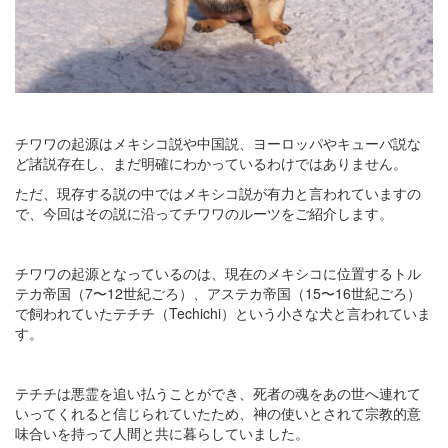
チワワの起源はメキシコ説や中国説、ヨーロッパやキューバ説な
ど諸説存在し、まだ明確にわかっているわけではありません。
ただ、現存する説の中ではメキシコ説が有力と言われていますの
で、今回はその説に沿ってチワワのルーツをご紹介します。
チワワの起源となっているのは、現在のメキシコに位置するトル
テカ帝国（7〜12世紀ごろ）、アステカ帝国（15〜16世紀ごろ）
で飼われていたテチチ（Techichi）という小さな犬と言われていま
す。
テチチは悪霊を追い払うことができ、死者の魂をあの世へ連れて
いってくれると信じられていたため、神の使いとされて宗教的意
味合いを持って人間と共に暮らしていました。