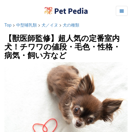
Top
>
中型哺乳類
>
犬／イヌ
>
犬の種類
【獣医師監修】超人気の定番室内
犬！チワワの値段・毛色・性格・
病気・飼い方など