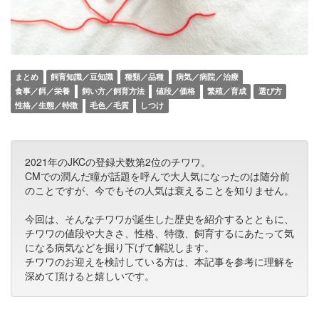
まとめ
飼育知識／豆知識
種類／品種
病気／病院／治療
食事／餌／栄養
飼い方／飼育方法
値段／価格
繁殖／育成
選び方
性格／生態／特徴
毛色／毛質
しつけ
2021年のJKCの登録犬数第2位のチワワ。
CMでの潤んだ瞳が話題を呼んで大人気になったのは随分前
のことですが、今でもその人気は衰えることを知りません。
今回は、そんなチワワが誕生した歴史を紹介するとともに、
チワワの値段や大きさ、性格、特徴、飼育するにあたって気
になる病気などを掘り下げて解説します。
チワワのお迎えを検討している方は、本記事を参考に理解を
深めて頂けると嬉しいです。