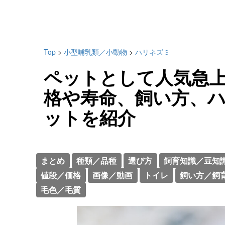
Top
>
小型哺乳類／小動物
>
ハリネズミ
ペットとして人気急
格や寿命、飼い方、
ットを紹介
まとめ
種類／品種
選び方
飼育知識／豆知
値段／価格
画像／動画
トイレ
飼い方／飼
毛色／毛質