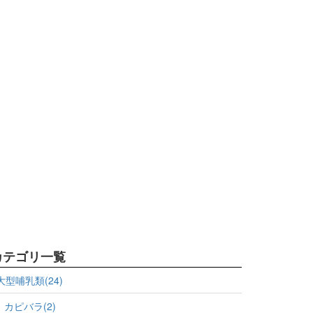
カテゴリ一覧
大型哺乳類(24)
カピバラ(2)