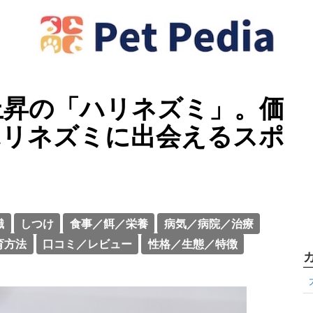
上昇の「ハリネズミ」。価
ハリネズミに出会えるスポ
識
しつけ
食事／餌／栄養
病気／病院／治療
育方法
口コミ／レビュー
性格／生態／特徴