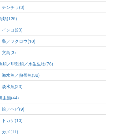
チンチラ(3)
鳥類(125)
インコ(23)
梟／フクロウ(10)
文鳥(3)
魚類／甲殻類／水生生物(76)
海水魚／熱帯魚(32)
淡水魚(23)
爬虫類(44)
蛇／ヘビ(9)
トカゲ(10)
カメ(11)