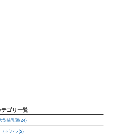
カテゴリ一覧
大型哺乳類(24)
カピバラ(2)