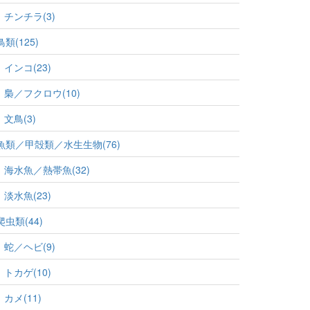
チンチラ(3)
鳥類(125)
インコ(23)
梟／フクロウ(10)
文鳥(3)
魚類／甲殻類／水生生物(76)
海水魚／熱帯魚(32)
淡水魚(23)
爬虫類(44)
蛇／ヘビ(9)
トカゲ(10)
カメ(11)