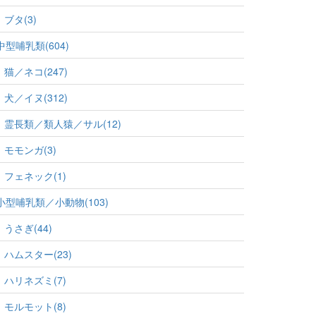
ブタ(3)
中型哺乳類(604)
猫／ネコ(247)
犬／イヌ(312)
霊長類／類人猿／サル(12)
モモンガ(3)
フェネック(1)
小型哺乳類／小動物(103)
うさぎ(44)
ハムスター(23)
ハリネズミ(7)
モルモット(8)