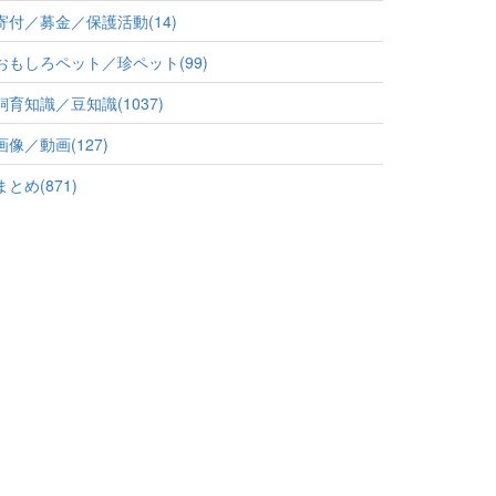
寄付／募金／保護活動(14)
おもしろペット／珍ペット(99)
飼育知識／豆知識(1037)
画像／動画(127)
まとめ(871)