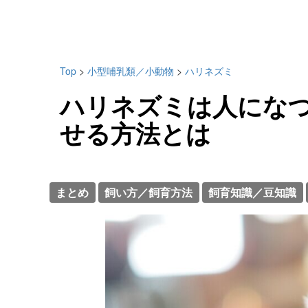
Top
>
小型哺乳類／小動物
>
ハリネズミ
ハリネズミは人にな
せる方法とは
まとめ
飼い方／飼育方法
飼育知識／豆知識