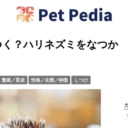
つく？ハリネズミをなつか
繁殖／育成
性格／生態／特徴
しつけ