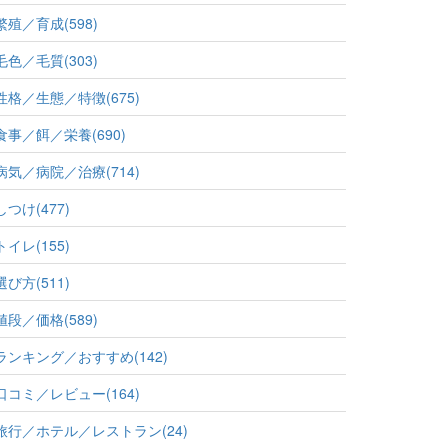
繁殖／育成(598)
毛色／毛質(303)
性格／生態／特徴(675)
食事／餌／栄養(690)
病気／病院／治療(714)
しつけ(477)
トイレ(155)
選び方(511)
値段／価格(589)
ランキング／おすすめ(142)
口コミ／レビュー(164)
旅行／ホテル／レストラン(24)