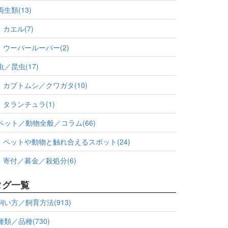
両生類(13)
カエル(7)
ウーパールーパー(2)
虫／昆虫(17)
カブトムシ／クワガタ(10)
タランチュラ(1)
ペット／動物全般／コラム(66)
ペットや動物と触れ合えるスポット(24)
寄付／募金／殺処分(6)
タグ一覧
飼い方／飼育方法(913)
種類／品種(730)