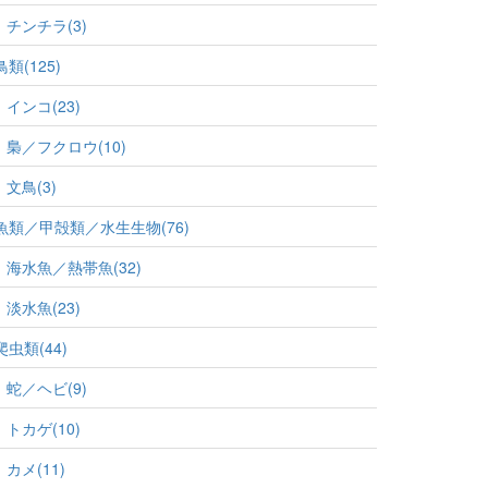
チンチラ(3)
鳥類(125)
インコ(23)
梟／フクロウ(10)
文鳥(3)
魚類／甲殻類／水生生物(76)
海水魚／熱帯魚(32)
淡水魚(23)
爬虫類(44)
蛇／ヘビ(9)
トカゲ(10)
カメ(11)