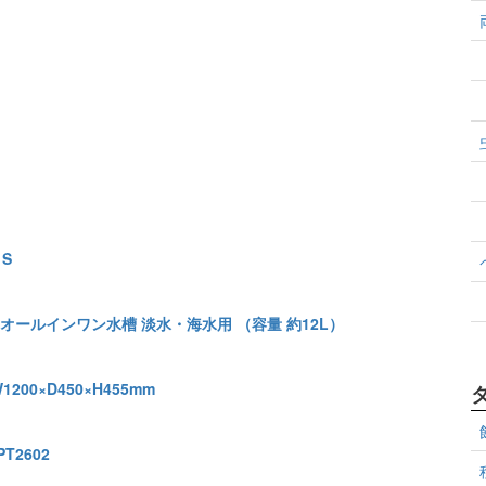
トS
ト
12 オールインワン水槽 淡水・海水用 （容量 約12L）
00×D450×H455mm
PT2602