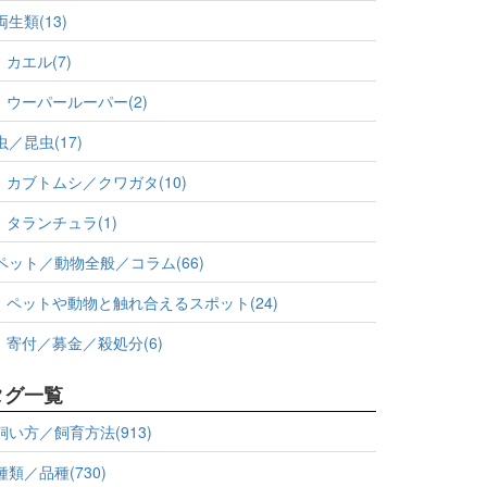
両生類(13)
カエル(7)
ウーパールーパー(2)
虫／昆虫(17)
カブトムシ／クワガタ(10)
タランチュラ(1)
ペット／動物全般／コラム(66)
ペットや動物と触れ合えるスポット(24)
寄付／募金／殺処分(6)
タグ一覧
飼い方／飼育方法(913)
種類／品種(730)