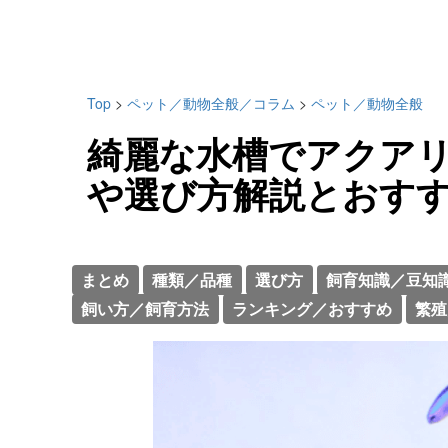
Top
>
ペット／動物全般／コラム
>
ペット／動物全般
綺麗な水槽でアクア
や選び方解説とおすす
まとめ
種類／品種
選び方
飼育知識／豆知
飼い方／飼育方法
ランキング／おすすめ
繁殖