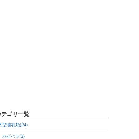
カテゴリ一覧
大型哺乳類(24)
カピバラ(2)