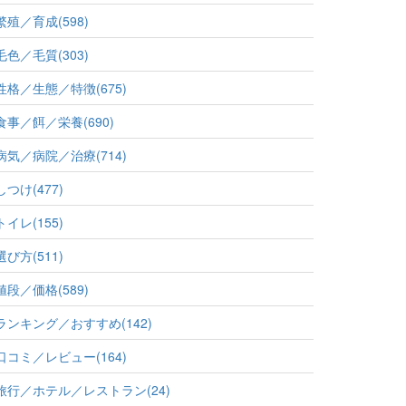
繁殖／育成(598)
毛色／毛質(303)
性格／生態／特徴(675)
食事／餌／栄養(690)
病気／病院／治療(714)
しつけ(477)
トイレ(155)
選び方(511)
値段／価格(589)
ランキング／おすすめ(142)
口コミ／レビュー(164)
旅行／ホテル／レストラン(24)