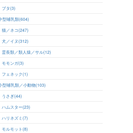
ブタ(3)
中型哺乳類(604)
猫／ネコ(247)
犬／イヌ(312)
霊長類／類人猿／サル(12)
モモンガ(3)
フェネック(1)
小型哺乳類／小動物(103)
うさぎ(44)
ハムスター(23)
ハリネズミ(7)
モルモット(8)