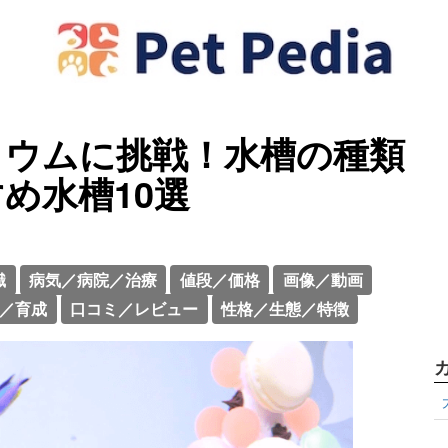
リウムに挑戦！水槽の種類
め水槽10選
識
病気／病院／治療
値段／価格
画像／動画
／育成
口コミ／レビュー
性格／生態／特徴