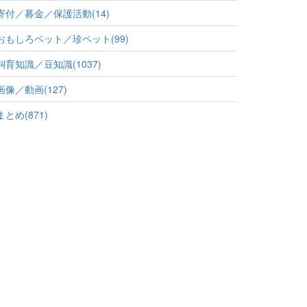
寄付／募金／保護活動(14)
おもしろペット／珍ペット(99)
飼育知識／豆知識(1037)
画像／動画(127)
まとめ(871)