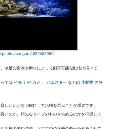
om/photos/bonguri/4830593090/
り、水槽の形状や素材によって飼育可能な動物は様々で
よっては
イモリ
や
カメ
、
ハムスター
などの
小動物
の飼
飼育したいかを明確にして水槽を選ぶことが重要です。
が良いのか、頑丈なタイプのものを求めるのかを把握して
主な水槽の形や特徴、おすすめの水槽の商品紹介をさせて