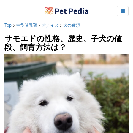
Top
>
中型哺乳類
>
犬／イヌ
>
犬の種類
サモエドの性格、歴史、子犬の値
段、飼育方法は？