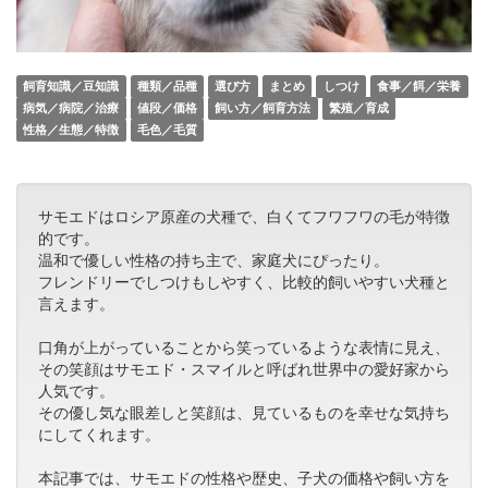
飼育知識／豆知識
種類／品種
選び方
まとめ
しつけ
食事／餌／栄養
病気／病院／治療
値段／価格
飼い方／飼育方法
繁殖／育成
性格／生態／特徴
毛色／毛質
サモエドはロシア原産の犬種で、白くてフワフワの毛が特徴
的です。
温和で優しい性格の持ち主で、家庭犬にぴったり。
フレンドリーでしつけもしやすく、比較的飼いやすい犬種と
言えます。
口角が上がっていることから笑っているような表情に見え、
その笑顔はサモエド・スマイルと呼ばれ世界中の愛好家から
人気です。
その優し気な眼差しと笑顔は、見ているものを幸せな気持ち
にしてくれます。
本記事では、サモエドの性格や歴史、子犬の価格や飼い方を