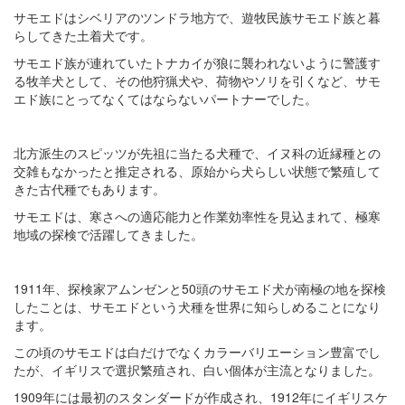
サモエドはシベリアのツンドラ地方で、遊牧民族サモエド族と暮
らしてきた土着犬です。
サモエド族が連れていたトナカイが狼に襲われないように警護す
る牧羊犬として、その他狩猟犬や、荷物やソリを引くなど、サモ
エド族にとってなくてはならないパートナーでした。
北方派生のスピッツが先祖に当たる犬種で、イヌ科の近縁種との
交雑もなかったと推定される、原始から犬らしい状態で繁殖して
きた古代種でもあります。
サモエドは、寒さへの適応能力と作業効率性を見込まれて、極寒
地域の探検で活躍してきました。
1911年、探検家アムンゼンと50頭のサモエド犬が南極の地を探検
したことは、サモエドという犬種を世界に知らしめることになり
ます。
この頃のサモエドは白だけでなくカラーバリエーション豊富でし
たが、イギリスで選択繁殖され、白い個体が主流となりました。
1909年には最初のスタンダードが作成され、1912年にイギリスケ