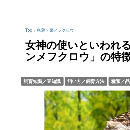
Top
>
鳥類
>
梟／フクロウ
女神の使いといわれ
ンメフクロウ」の特
飼育知識／豆知識
飼い方／飼育方法
種類／品