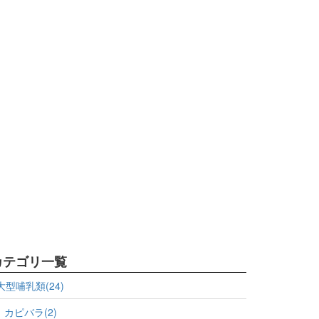
カテゴリ一覧
大型哺乳類(24)
カピバラ(2)