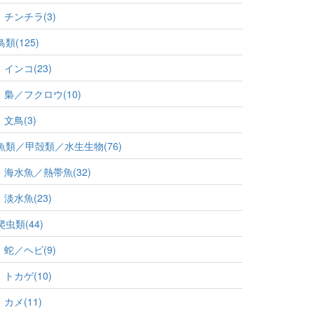
チンチラ(3)
鳥類(125)
インコ(23)
梟／フクロウ(10)
文鳥(3)
魚類／甲殻類／水生生物(76)
海水魚／熱帯魚(32)
淡水魚(23)
爬虫類(44)
蛇／ヘビ(9)
トカゲ(10)
カメ(11)