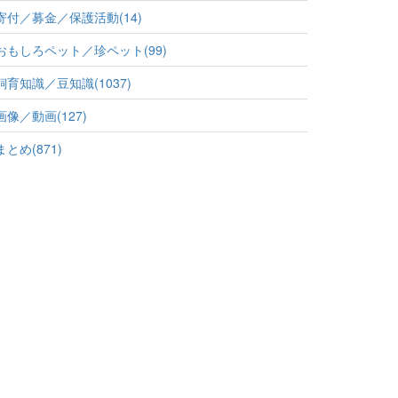
寄付／募金／保護活動(14)
おもしろペット／珍ペット(99)
飼育知識／豆知識(1037)
画像／動画(127)
まとめ(871)