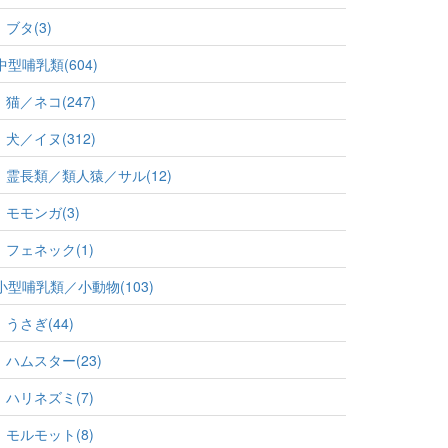
ブタ(3)
中型哺乳類(604)
猫／ネコ(247)
犬／イヌ(312)
霊長類／類人猿／サル(12)
モモンガ(3)
フェネック(1)
小型哺乳類／小動物(103)
うさぎ(44)
ハムスター(23)
ハリネズミ(7)
モルモット(8)