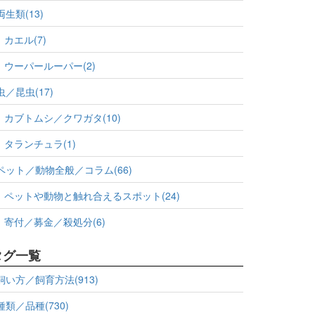
両生類(13)
カエル(7)
ウーパールーパー(2)
虫／昆虫(17)
カブトムシ／クワガタ(10)
タランチュラ(1)
ペット／動物全般／コラム(66)
ペットや動物と触れ合えるスポット(24)
寄付／募金／殺処分(6)
タグ一覧
飼い方／飼育方法(913)
種類／品種(730)