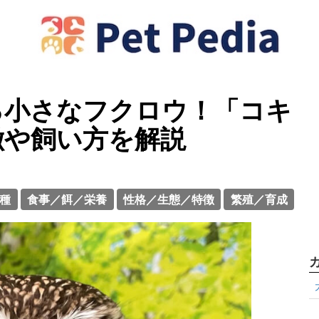
る小さなフクロウ！「コキ
徴や飼い方を解説
種
食事／餌／栄養
性格／生態／特徴
繁殖／育成