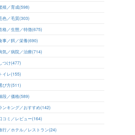
繁殖／育成(598)
毛色／毛質(303)
性格／生態／特徴(675)
食事／餌／栄養(690)
病気／病院／治療(714)
しつけ(477)
トイレ(155)
選び方(511)
値段／価格(589)
ランキング／おすすめ(142)
口コミ／レビュー(164)
旅行／ホテル／レストラン(24)