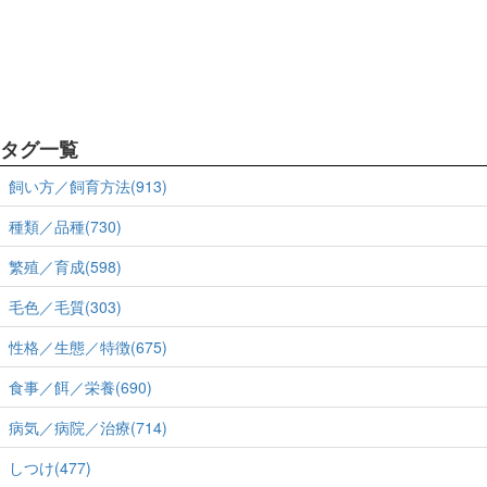
タグ一覧
飼い方／飼育方法(913)
種類／品種(730)
繁殖／育成(598)
毛色／毛質(303)
性格／生態／特徴(675)
食事／餌／栄養(690)
病気／病院／治療(714)
しつけ(477)