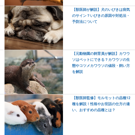
【獣医師が解説】犬のいびきは病気
のサイン？いびきの原因や対処法・
予防法について
【元動物園の飼育員が解説】カワウ
ソはペットにできる？カワウソの生
態やコツメカワウソの値段・飼い方
を解説
【獣医師監修】モルモットの品種12
種を解説！性格やお世話の仕方の違
い、おすすめの品種とは？