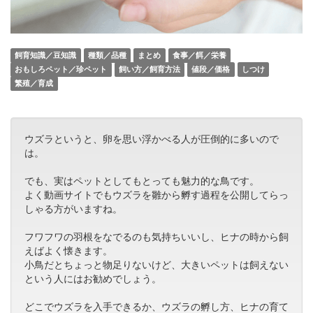
飼育知識／豆知識
種類／品種
まとめ
食事／餌／栄養
おもしろペット／珍ペット
飼い方／飼育方法
値段／価格
しつけ
繁殖／育成
ウズラというと、卵を思い浮かべる人が圧倒的に多いので
は。
でも、実はペットとしてもとっても魅力的な鳥です。
よく動画サイトでもウズラを雛から孵す過程を公開してらっ
しゃる方がいますね。
フワフワの羽根をなでるのも気持ちいいし、ヒナの時から飼
えばよく懐きます。
小鳥だとちょっと物足りないけど、大きいペットは飼えない
という人にはお勧めでしょう。
どこでウズラを入手できるか、ウズラの孵し方、ヒナの育て