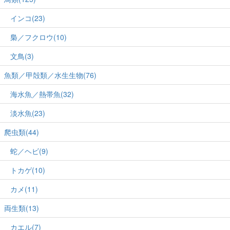
インコ(23)
梟／フクロウ(10)
文鳥(3)
魚類／甲殻類／水生生物(76)
海水魚／熱帯魚(32)
淡水魚(23)
爬虫類(44)
蛇／ヘビ(9)
トカゲ(10)
カメ(11)
両生類(13)
カエル(7)