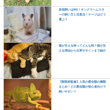
多頭飼いはNG！キンクマハムスタ
ーの飼い方と注意点！ケージはどう
選ぶ？
猫が甘える時ってどんな時？猫が甘
える理由から仕草やサインまで紹介
【獣医師監修】人気の爬虫類の種類
まとめ！どの爬虫類が初心者向けで
飼いやすい？