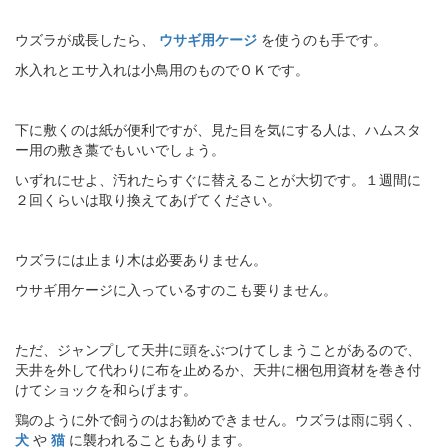
ウズラが成長したら、
ウサギ用ケージ
を使うのも手です。
水入れとエサ入れは小鳥用のものでＯＫです。
下に敷くのは紙が便利ですが、見た目を気にする人は、ハムスタ
ー用の敷き藁でもいいでしょう。
いずれにせよ、汚れたらすぐに替えることが大切です。１週間に
２回くらいは取り換えてあげてください。
ウズラには止まり木は必要ありません。
ウサギ用ケージに入っているすのこも要りません。
ただ、ジャンプして天井に頭をぶつけてしまうことがあるので、
天井を外して代わりに布を止めるか、天井に梱包用資材を巻き付
けてショックを和らげます。
鶏のように外で飼うのはお勧めできません。ウズラは雨に弱く、
犬
や
猫
に襲われることもあります。