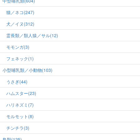
中型哺乳類(604)
猫／ネコ(247)
犬／イヌ(312)
霊長類／類人猿／サル(12)
モモンガ(3)
フェネック(1)
小型哺乳類／小動物(103)
うさぎ(44)
ハムスター(23)
ハリネズミ(7)
モルモット(8)
チンチラ(3)
鳥類(125)