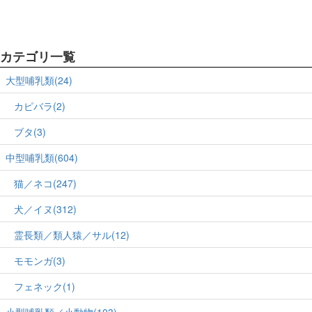
カテゴリ一覧
大型哺乳類(24)
カピバラ(2)
ブタ(3)
中型哺乳類(604)
猫／ネコ(247)
犬／イヌ(312)
霊長類／類人猿／サル(12)
モモンガ(3)
フェネック(1)
小型哺乳類／小動物(103)