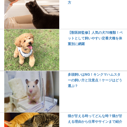
方
【獣医師監修】人気の犬70種類！ペ
ットとして飼いやすい定番犬種を体
重別に網羅
多頭飼いはNG！キンクマハムスタ
ーの飼い方と注意点！ケージはどう
選ぶ？
猫が甘える時ってどんな時？猫が甘
える理由から仕草やサインまで紹介