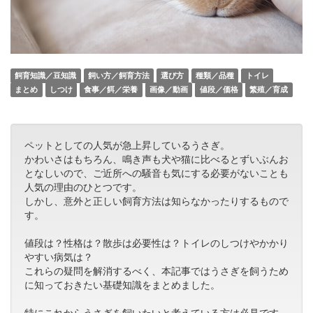
飼育知識／豆知識
飼い方／飼育方法
選び方
種類／品種
トイレ
まとめ
しつけ
食事／餌／栄養
画像／動画
値段／価格
繁殖／育成
ペットとしての人気が急上昇しているうさぎ。
かわいさはもちろん、鳴き声も犬や猫に比べるとずいぶんお
となしいので、ご近所への騒音も気にする必要がないことも
人気の理由のひとつです。
しかし、意外と正しい飼育方法は知らなかったりするもので
す。
値段は？性格は？散歩は必要性は？トイレのしつけやかかり
やすい病気は？
これらの疑問を解消するべく、本記事ではうさぎを飼うため
に知っておきたい基礎知識をまとめました。
特にこれからうさぎを飼いたいと考えている方は必見です。