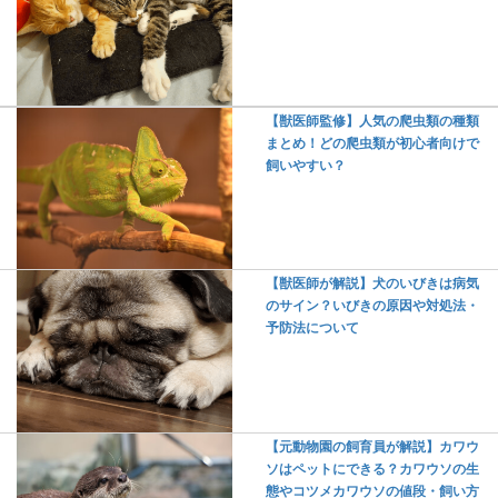
【獣医師監修】人気の爬虫類の種類
まとめ！どの爬虫類が初心者向けで
飼いやすい？
【獣医師が解説】犬のいびきは病気
のサイン？いびきの原因や対処法・
予防法について
【元動物園の飼育員が解説】カワウ
ソはペットにできる？カワウソの生
態やコツメカワウソの値段・飼い方