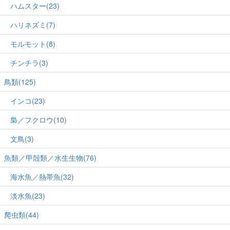
ハムスター(23)
ハリネズミ(7)
モルモット(8)
チンチラ(3)
鳥類(125)
インコ(23)
梟／フクロウ(10)
文鳥(3)
魚類／甲殻類／水生生物(76)
海水魚／熱帯魚(32)
淡水魚(23)
爬虫類(44)