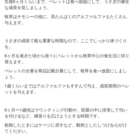
生後6ヶ月くらいまで、ペレットは食べ放題にして、うさぎの健全
な成長を促しましょう。
牧草はチモシーの他に、高たんぱくのアルファルファもたくさん
与えます。
うさぎの成長で最も重要な時期なので、ここでしっかり体づくり
を。
6ヶ月を過ぎた頃から徐々にペレットから牧草中心の食生活に切り
替えます。
ペレットの分量を商品記載分量にして、牧草を食べ放題にしまし
ょう。
1歳くらいまではアルファルファもすすんで与え、成長期用のペレ
ットを与えます。
6ヶ月〜1歳頃はマウンティング行動や、部屋の中に排泄して匂い
を付けるなど、縄張りを広げようとする時期です。
粗相したときにはケージに戻すなど、毅然としたしつけを心がけ
てください。