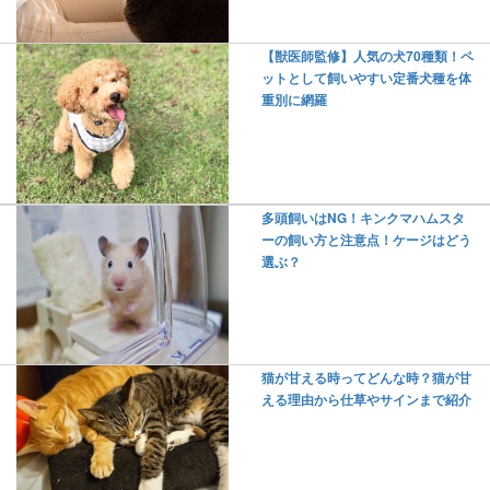
【獣医師監修】人気の犬70種類！ペ
ットとして飼いやすい定番犬種を体
重別に網羅
多頭飼いはNG！キンクマハムスタ
ーの飼い方と注意点！ケージはどう
選ぶ？
猫が甘える時ってどんな時？猫が甘
える理由から仕草やサインまで紹介