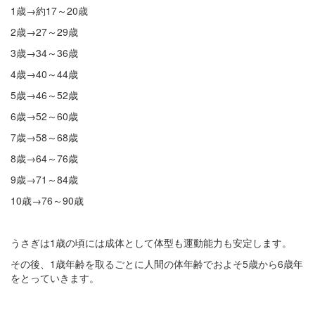
1歳→約17～20歳
2歳→27～29歳
3歳→34～36歳
4歳→40～44歳
5歳→46～52歳
6歳→52～60歳
7歳→58～68歳
8歳→64～76歳
9歳→71～84歳
10歳→76～90歳
うさぎは1歳の頃には成体として体型も運動能力も安定します。
その後、1歳年齢を取るごとに人間の体年齢でおよそ5歳から6歳年
をとっていきます。