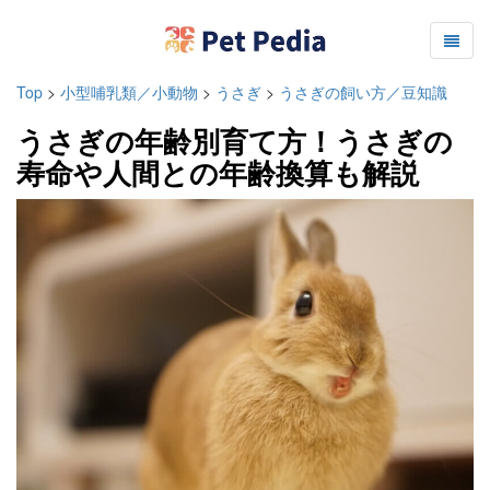
Top
>
小型哺乳類／小動物
>
うさぎ
>
うさぎの飼い方／豆知識
うさぎの年齢別育て方！うさぎの
寿命や人間との年齢換算も解説