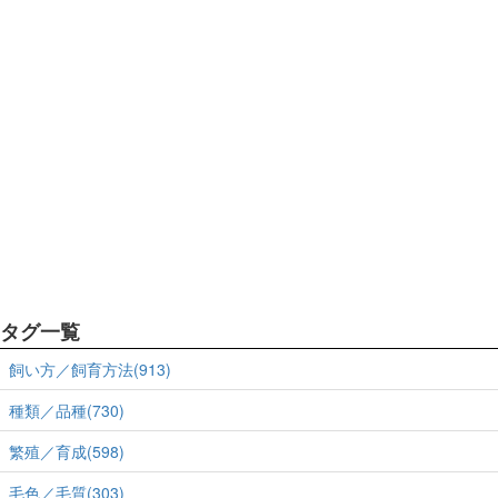
タグ一覧
飼い方／飼育方法(913)
種類／品種(730)
繁殖／育成(598)
毛色／毛質(303)