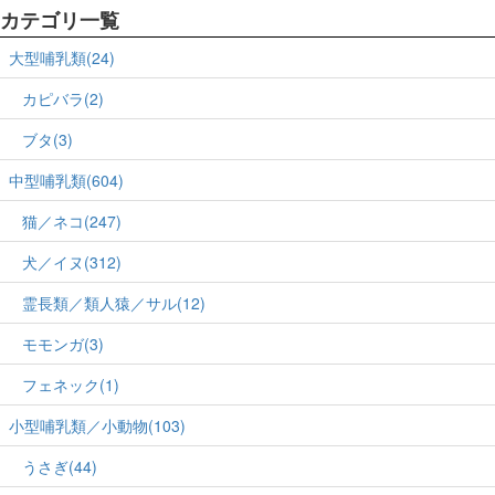
カテゴリ一覧
大型哺乳類(24)
カピバラ(2)
ブタ(3)
中型哺乳類(604)
猫／ネコ(247)
犬／イヌ(312)
霊長類／類人猿／サル(12)
モモンガ(3)
フェネック(1)
小型哺乳類／小動物(103)
うさぎ(44)