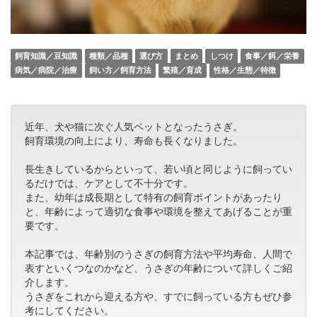
飼育知識／豆知識
種類／品種
選び方
まとめ
しつけ
食事／餌／栄養
病気／病院／治療
飼い方／飼育方法
繁殖／育成
性格／生態／特徴
近年、犬や猫に次ぐ人気ペットとなったうさぎ。
飼育環境の向上により、寿命も長くなりました。
長生きしているからといって、若い頃と同じように飼ってい
るだけでは、ケアとして不十分です。
また、幼年は成長期として特有の飼育ポイントがあったり
と、年齢によって適切な食事や環境を整えてあげることが重
要です。
本記事では、年齢別のうさぎの飼育方法や平均寿命、人間で
表すといくつなのかなど、うさぎの年齢について詳しくご紹
介します。
うさぎをこれから迎える方や、すでに飼っている方もぜひ参
考にしてください。