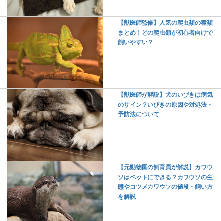
【獣医師監修】人気の爬虫類の種類
まとめ！どの爬虫類が初心者向けで
飼いやすい？
【獣医師が解説】犬のいびきは病気
のサイン？いびきの原因や対処法・
予防法について
【元動物園の飼育員が解説】カワウ
ソはペットにできる？カワウソの生
態やコツメカワウソの値段・飼い方
を解説