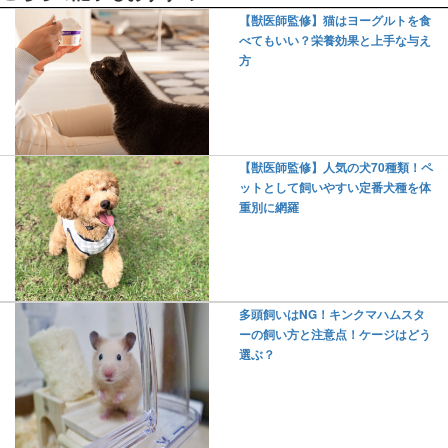
【獣医師監修】猫はヨーグルトを食
べてもいい？栄養効果と上手な与え
方
【獣医師監修】人気の犬70種類！ペ
ットとして飼いやすい定番犬種を体
重別に網羅
多頭飼いはNG！キンクマハムスタ
ーの飼い方と注意点！ケージはどう
選ぶ？