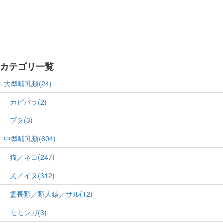
カテゴリ一覧
大型哺乳類(24)
カピバラ(2)
ブタ(3)
中型哺乳類(604)
猫／ネコ(247)
犬／イヌ(312)
霊長類／類人猿／サル(12)
モモンガ(3)