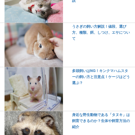
説
うさぎの飼い方解説！値段、選び
方、種類、餌、しつけ、エサについ
て
多頭飼いはNG！キンクマハムスタ
ーの飼い方と注意点！ケージはどう
選ぶ？
身近な野生動物である「タヌキ」は
飼育できるのか？生体や飼育方法の
紹介