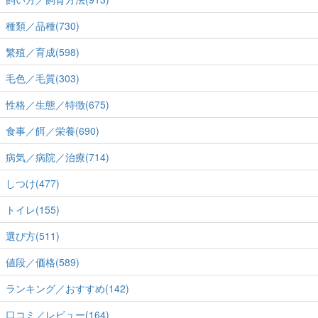
種類／品種(730)
繁殖／育成(598)
毛色／毛質(303)
性格／生態／特徴(675)
食事／餌／栄養(690)
病気／病院／治療(714)
しつけ(477)
トイレ(155)
選び方(511)
値段／価格(589)
ランキング／おすすめ(142)
口コミ／レビュー(164)