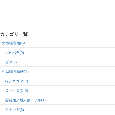
カテゴリ一覧
大型哺乳類(24)
カピバラ(2)
ブタ(3)
中型哺乳類(604)
猫／ネコ(247)
犬／イヌ(312)
霊長類／類人猿／サル(12)
モモンガ(3)