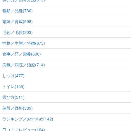
種類／品種(730)
繁殖／育成(598)
毛色／毛質(303)
性格／生態／特徴(675)
食事／餌／栄養(690)
病気／病院／治療(714)
しつけ(477)
トイレ(155)
選び方(511)
値段／価格(589)
ランキング／おすすめ(142)
口コミ／レビュー(164)