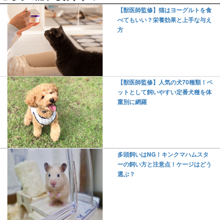
【獣医師監修】猫はヨーグルトを食
べてもいい？栄養効果と上手な与え
方
【獣医師監修】人気の犬70種類！ペ
ットとして飼いやすい定番犬種を体
重別に網羅
多頭飼いはNG！キンクマハムスタ
ーの飼い方と注意点！ケージはどう
選ぶ？