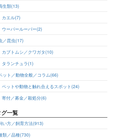
両生類(13)
カエル(7)
ウーパールーパー(2)
虫／昆虫(17)
カブトムシ／クワガタ(10)
タランチュラ(1)
ペット／動物全般／コラム(66)
ペットや動物と触れ合えるスポット(24)
寄付／募金／殺処分(6)
タグ一覧
飼い方／飼育方法(913)
種類／品種(730)