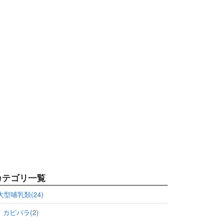
カテゴリ一覧
大型哺乳類(24)
カピバラ(2)