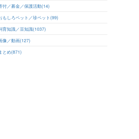
寄付／募金／保護活動(14)
おもしろペット／珍ペット(99)
飼育知識／豆知識(1037)
画像／動画(127)
まとめ(871)