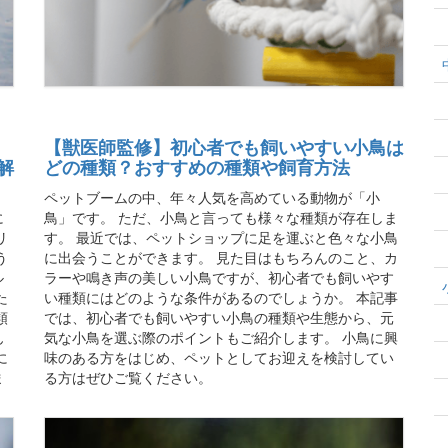
【獣医師監修】初心者でも飼いやすい小鳥は
解
どの種類？おすすめの種類や飼育方法
ペットブームの中、年々人気を高めている動物が「小
に
鳥」です。 ただ、小鳥と言っても様々な種類が存在しま
リ
す。 最近では、ペットショップに足を運ぶと色々な小鳥
う
に出会うことができます。 見た目はもちろんのこと、カ
ル
ラーや鳴き声の美しい小鳥ですが、初心者でも飼いやす
た
い種類にはどのような条件があるのでしょうか。 本記事
類
では、初心者でも飼いやすい小鳥の種類や生態から、元
ん
気な小鳥を選ぶ際のポイントもご紹介します。 小鳥に興
に
味のある方をはじめ、ペットとしてお迎えを検討してい
ま
る方はぜひご覧ください。