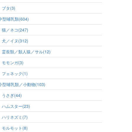
ブタ(3)
中型哺乳類(604)
猫／ネコ(247)
犬／イヌ(312)
霊長類／類人猿／サル(12)
モモンガ(3)
フェネック(1)
小型哺乳類／小動物(103)
うさぎ(44)
ハムスター(23)
ハリネズミ(7)
モルモット(8)