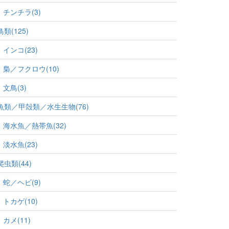
チンチラ(3)
鳥類(125)
インコ(23)
梟／フクロウ(10)
文鳥(3)
魚類／甲殻類／水生生物(76)
海水魚／熱帯魚(32)
淡水魚(23)
爬虫類(44)
蛇／ヘビ(9)
トカゲ(10)
カメ(11)