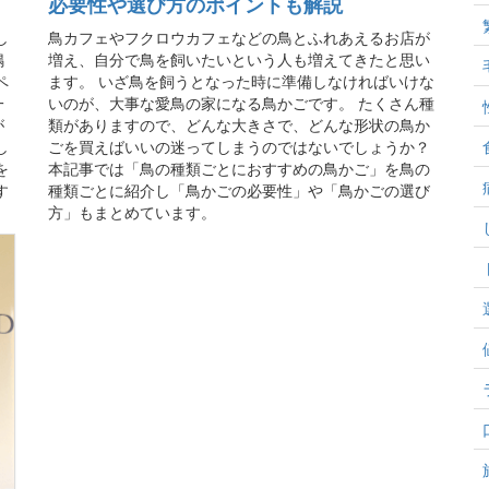
必要性や選び方のポイントも解説
し
鳥カフェやフクロウカフェなどの鳥とふれあえるお店が
鳴
増え、自分で鳥を飼いたいという人も増えてきたと思い
ペ
ます。 いざ鳥を飼うとなった時に準備しなければいけな
一
いのが、大事な愛鳥の家になる鳥かごです。 たくさん種
が
類がありますので、どんな大きさで、どんな形状の鳥か
し
ごを買えばいいの迷ってしまうのではないでしょうか？
を
本記事では「鳥の種類ごとにおすすめの鳥かご」を鳥の
す
種類ごとに紹介し「鳥かごの必要性」や「鳥かごの選び
方」もまとめています。