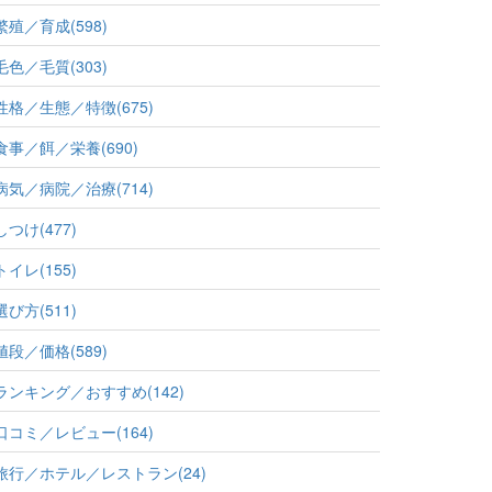
繁殖／育成(598)
毛色／毛質(303)
性格／生態／特徴(675)
食事／餌／栄養(690)
病気／病院／治療(714)
しつけ(477)
トイレ(155)
選び方(511)
値段／価格(589)
ランキング／おすすめ(142)
口コミ／レビュー(164)
旅行／ホテル／レストラン(24)