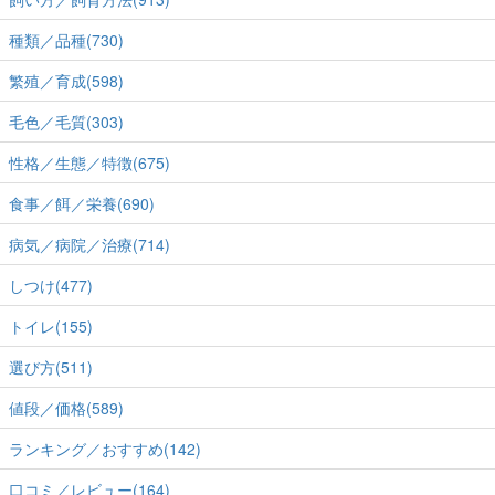
種類／品種(730)
繁殖／育成(598)
毛色／毛質(303)
性格／生態／特徴(675)
食事／餌／栄養(690)
病気／病院／治療(714)
しつけ(477)
トイレ(155)
選び方(511)
値段／価格(589)
ランキング／おすすめ(142)
口コミ／レビュー(164)