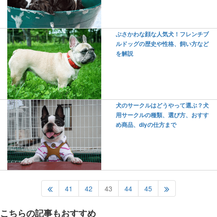
ぶさかわな顔な人気犬！フレンチブ
ルドッグの歴史や性格、飼い方など
を解説
犬のサークルはどうやって選ぶ？犬
用サークルの種類、選び方、おすす
め商品、diyの仕方まで
41
42
43
44
45
こちらの記事もおすすめ