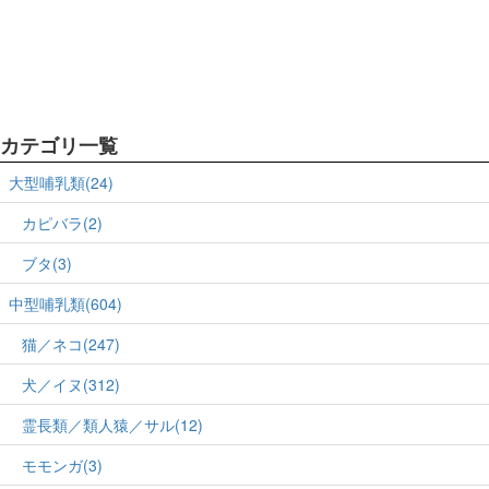
カテゴリ一覧
大型哺乳類(24)
カピバラ(2)
ブタ(3)
中型哺乳類(604)
猫／ネコ(247)
犬／イヌ(312)
霊長類／類人猿／サル(12)
モモンガ(3)