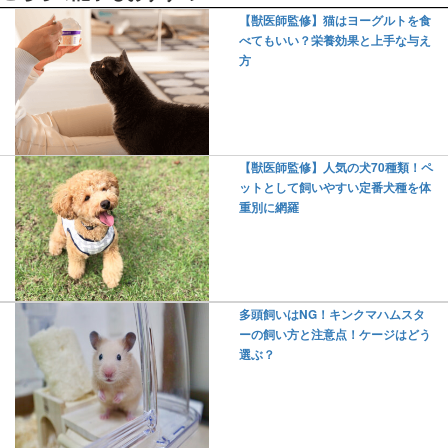
【獣医師監修】猫はヨーグルトを食
べてもいい？栄養効果と上手な与え
方
【獣医師監修】人気の犬70種類！ペ
ットとして飼いやすい定番犬種を体
重別に網羅
多頭飼いはNG！キンクマハムスタ
ーの飼い方と注意点！ケージはどう
選ぶ？